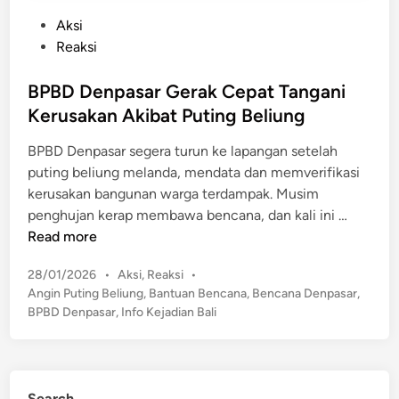
P
Aksi
o
Reaksi
s
t
BPBD Denpasar Gerak Cepat Tangani
e
Kerusakan Akibat Puting Beliung
d
BPBD Denpasar segera turun ke lapangan setelah
i
puting beliung melanda, mendata dan memverifikasi
n
kerusakan bangunan warga terdampak. Musim
B
penghujan kerap membawa bencana, dan kali ini …
P
Read more
B
P
28/01/2026
•
Aksi
,
Reaksi
•
D
o
Angin Puting Beliung
,
Bantuan Bencana
,
Bencana Denpasar
,
D
s
BPBD Denpasar
,
Info Kejadian Bali
e
t
n
e
p
d
a
i
Search