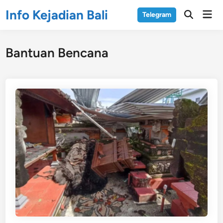
Skip
Info Kejadian Bali
Mai
Telegram
to
Open
Men
Search
content
Bantuan Bencana