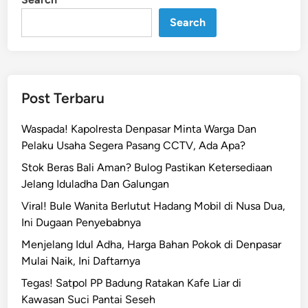
n
s
Search
a
r
G
e
r
Post Terbaru
a
k
Waspada! Kapolresta Denpasar Minta Warga Dan
C
Pelaku Usaha Segera Pasang CCTV, Ada Apa?
e
Stok Beras Bali Aman? Bulog Pastikan Ketersediaan
p
Jelang Iduladha Dan Galungan
a
t
Viral! Bule Wanita Berlutut Hadang Mobil di Nusa Dua,
T
Ini Dugaan Penyebabnya
a
Menjelang Idul Adha, Harga Bahan Pokok di Denpasar
n
Mulai Naik, Ini Daftarnya
g
Tegas! Satpol PP Badung Ratakan Kafe Liar di
a
Kawasan Suci Pantai Seseh
n