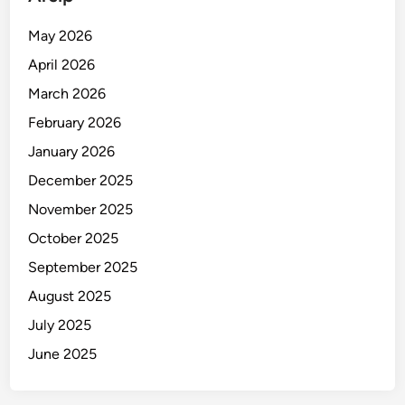
t
i
May 2026
n
April 2026
g
B
March 2026
e
February 2026
l
January 2026
i
u
December 2025
n
November 2025
g
October 2025
September 2025
August 2025
July 2025
June 2025