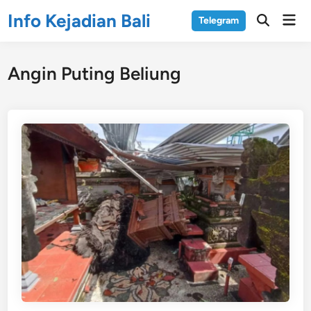
Skip
Info Kejadian Bali
Mai
Telegram
to
Open
Men
Search
content
Angin Puting Beliung