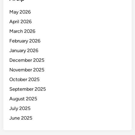
t
i
May 2026
n
April 2026
g
B
March 2026
e
February 2026
l
January 2026
i
u
December 2025
n
November 2025
g
October 2025
September 2025
August 2025
July 2025
June 2025