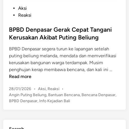
P
Aksi
o
Reaksi
s
t
BPBD Denpasar Gerak Cepat Tangani
e
Kerusakan Akibat Puting Beliung
d
BPBD Denpasar segera turun ke lapangan setelah
i
puting beliung melanda, mendata dan memverifikasi
n
kerusakan bangunan warga terdampak. Musim
B
penghujan kerap membawa bencana, dan kali ini …
P
Read more
B
P
28/01/2026
•
Aksi
,
Reaksi
•
D
o
Angin Puting Beliung
,
Bantuan Bencana
,
Bencana Denpasar
,
D
s
BPBD Denpasar
,
Info Kejadian Bali
e
t
n
e
p
d
a
i
Search