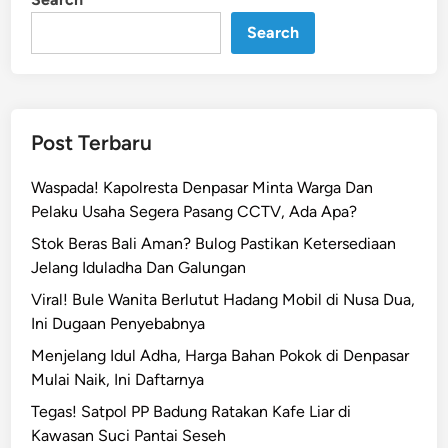
n
s
Search
a
r
G
e
r
Post Terbaru
a
k
Waspada! Kapolresta Denpasar Minta Warga Dan
C
Pelaku Usaha Segera Pasang CCTV, Ada Apa?
e
Stok Beras Bali Aman? Bulog Pastikan Ketersediaan
p
Jelang Iduladha Dan Galungan
a
t
Viral! Bule Wanita Berlutut Hadang Mobil di Nusa Dua,
T
Ini Dugaan Penyebabnya
a
Menjelang Idul Adha, Harga Bahan Pokok di Denpasar
n
Mulai Naik, Ini Daftarnya
g
Tegas! Satpol PP Badung Ratakan Kafe Liar di
a
Kawasan Suci Pantai Seseh
n