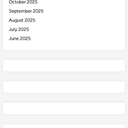
October 2025
n
g
September 2025
B
August 2025
e
July 2025
s
a
June 2025
r
!