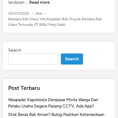
P
landasan …
Read more
r
P
05/07/2025
•
Aksi
•
o
o
Bandara Bali Utara
,
Info Kejadian Bali
,
Proyek Bandara Bali
y
s
Utara Tertunda
,
PT BIBU Panji Sakti
e
t
k
e
B
d
a
i
Search
n
n
d
Search
a
r
a
B
Post Terbaru
a
l
Waspada! Kapolresta Denpasar Minta Warga Dan
i
Pelaku Usaha Segera Pasang CCTV, Ada Apa?
U
Stok Beras Bali Aman? Bulog Pastikan Ketersediaan
t