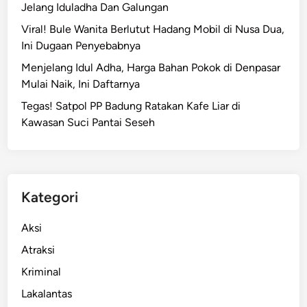
Jelang Iduladha Dan Galungan
a
r
Viral! Bule Wanita Berlutut Hadang Mobil di Nusa Dua,
a
Ini Dugaan Penyebabnya
T
Menjelang Idul Adha, Harga Bahan Pokok di Denpasar
e
Mulai Naik, Ini Daftarnya
r
Tegas! Satpol PP Badung Ratakan Kafe Liar di
t
Kawasan Suci Pantai Seseh
u
n
d
a
,
Kategori
I
n
Aksi
f
Atraksi
r
Kriminal
a
s
Lakalantas
t