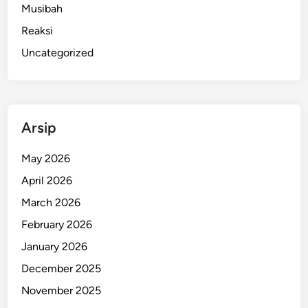
Musibah
r
Reaksi
u
k
Uncategorized
t
u
r
J
Arsip
a
d
May 2026
i
April 2026
P
e
March 2026
n
February 2026
g
January 2026
h
a
December 2025
l
November 2025
a