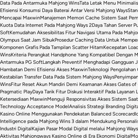
Data Pada Antarmuka Mahjong Wins
Tata Letak Menu Minimali
Efisiensi Konsumsi Daya Baterai Antar Versi Mahjong Ways
Stan
Mencapai Maxwin
Manajemen Memori Cache Sistem Saat Pemr
Kuota Data Internet Pada Mahjong Ways 2
Daya Tahan Server P
Soft
Kemudahan Aksesibilitas Fitur Navigasi Utama Pada Mahj
Olympus Saat Jam Sibuk
Prosedur Caching Data Untuk Mempe
Komponen Grafis Pada Tampilan Scatter Hitam
Kecepatan Loa
Wins
Kriteria Perangkat Handphone Yang Kompatibel Dengan 
Antarmuka PG Soft
Langkah Preventif Menghadapi Gangguan Ja
Hambatan Demi Efisiensi Akses Maxwin
Teknologi Pengolahan C
Kestabilan Transfer Data Pada Sistem Mahjong Ways
Penyimpan
Wins
Fitur Reset Akun Mandiri Demi Keamanan Akses Gates of
Pragmatic Play
Daya Tarik Fitur Diskusi Interaktif Pada Layanan 
Ketersediaan Maxwin
Menguji Responsivitas Akses Sistem Saa
Technology Acceptance Model
Analisis Strategi Branding Dig
Kasino Online Menggunakan Pendekatan Balanced Scorecard
I
Intelligence pada Mahjong Wins 3 dalam Mendukung Personalis
Industri Digital
Kajian Pasar Modal Digital melalui Mahjong Ways 
Aktivitas Mahjongways Kasino Online di Era Ekonomi Digital
Mod