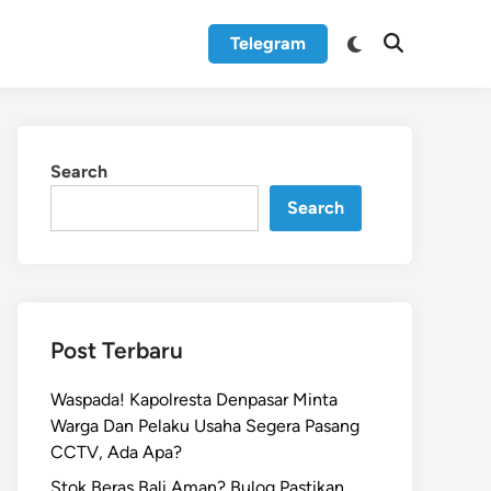
Switch
Telegram
Open
to
Search
dark
mode
Search
Search
Post Terbaru
Waspada! Kapolresta Denpasar Minta
Warga Dan Pelaku Usaha Segera Pasang
CCTV, Ada Apa?
Stok Beras Bali Aman? Bulog Pastikan