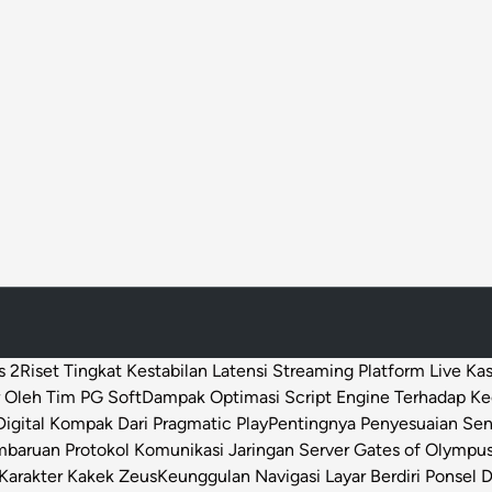
s 2
Riset Tingkat Kestabilan Latensi Streaming Platform Live Ka
 Oleh Tim PG Soft
Dampak Optimasi Script Engine Terhadap K
igital Kompak Dari Pragmatic Play
Pentingnya Penyesuaian Sen
baruan Protokol Komunikasi Jaringan Server Gates of Olympu
Karakter Kakek Zeus
Keunggulan Navigasi Layar Berdiri Ponsel