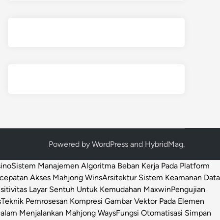
Powered by
WordPress
and
HybridMag
.
sino
Sistem Manajemen Algoritma Beban Kerja Pada Platform
ecepatan Akses Mahjong Wins
Arsitektur Sistem Keamanan Data
sitivitas Layar Sentuh Untuk Kemudahan Maxwin
Pengujian
s
Teknik Pemrosesan Kompresi Gambar Vektor Pada Elemen
 Dalam Menjalankan Mahjong Ways
Fungsi Otomatisasi Simpan