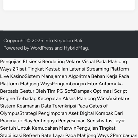
Copyright © 2025 Info Kejadian Bali
Powered by
WordPress
and
HybridMag
.
Pengujian Efisiensi Rendering Vektor Visual Pada Mahjong
Ways 2
Riset Tingkat Kestabilan Latensi Streaming Platform
Live Kasino
Sistem Manajemen Algoritma Beban Kerja Pada
Platform Mahjong Ways
Pengembangan Fitur Antarmuka
Berbasis Gestur Oleh Tim PG Soft
Dampak Optimasi Script
Engine Terhadap Kecepatan Akses Mahjong Wins
Arsitektur
Sistem Keamanan Data Terenkripsi Pada Gates of
Olympus
Strategi Pengimporan Aset Digital Kompak Dari
Pragmatic Play
Pentingnya Penyesuaian Sensitivitas Layar
Sentuh Untuk Kemudahan Maxwin
Pengujian Tingkat
Stabilisasi Refresh Rate Layar Pada Mahjong Ways 2
Pembaruan