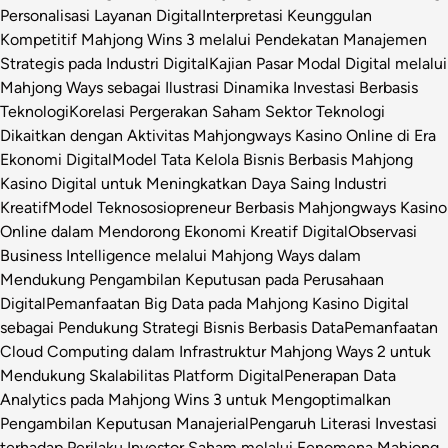
Personalisasi Layanan Digital
Interpretasi Keunggulan
Kompetitif Mahjong Wins 3 melalui Pendekatan Manajemen
Strategis pada Industri Digital
Kajian Pasar Modal Digital melalui
Mahjong Ways sebagai Ilustrasi Dinamika Investasi Berbasis
Teknologi
Korelasi Pergerakan Saham Sektor Teknologi
Dikaitkan dengan Aktivitas Mahjongways Kasino Online di Era
Ekonomi Digital
Model Tata Kelola Bisnis Berbasis Mahjong
Kasino Digital untuk Meningkatkan Daya Saing Industri
Kreatif
Model Teknososiopreneur Berbasis Mahjongways Kasino
Online dalam Mendorong Ekonomi Kreatif Digital
Observasi
Business Intelligence melalui Mahjong Ways dalam
Mendukung Pengambilan Keputusan pada Perusahaan
Digital
Pemanfaatan Big Data pada Mahjong Kasino Digital
sebagai Pendukung Strategi Bisnis Berbasis Data
Pemanfaatan
Cloud Computing dalam Infrastruktur Mahjong Ways 2 untuk
Mendukung Skalabilitas Platform Digital
Penerapan Data
Analytics pada Mahjong Wins 3 untuk Mengoptimalkan
Pengambilan Keputusan Manajerial
Pengaruh Literasi Investasi
terhadap Perilaku Investor Saham melalui Fenomena Mahjong