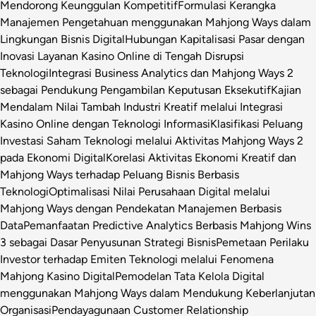
Mendorong Keunggulan Kompetitif
Formulasi Kerangka
Manajemen Pengetahuan menggunakan Mahjong Ways dalam
Lingkungan Bisnis Digital
Hubungan Kapitalisasi Pasar dengan
Inovasi Layanan Kasino Online di Tengah Disrupsi
Teknologi
Integrasi Business Analytics dan Mahjong Ways 2
sebagai Pendukung Pengambilan Keputusan Eksekutif
Kajian
Mendalam Nilai Tambah Industri Kreatif melalui Integrasi
Kasino Online dengan Teknologi Informasi
Klasifikasi Peluang
Investasi Saham Teknologi melalui Aktivitas Mahjong Ways 2
pada Ekonomi Digital
Korelasi Aktivitas Ekonomi Kreatif dan
Mahjong Ways terhadap Peluang Bisnis Berbasis
Teknologi
Optimalisasi Nilai Perusahaan Digital melalui
Mahjong Ways dengan Pendekatan Manajemen Berbasis
Data
Pemanfaatan Predictive Analytics Berbasis Mahjong Wins
3 sebagai Dasar Penyusunan Strategi Bisnis
Pemetaan Perilaku
Investor terhadap Emiten Teknologi melalui Fenomena
Mahjong Kasino Digital
Pemodelan Tata Kelola Digital
menggunakan Mahjong Ways dalam Mendukung Keberlanjutan
Organisasi
Pendayagunaan Customer Relationship