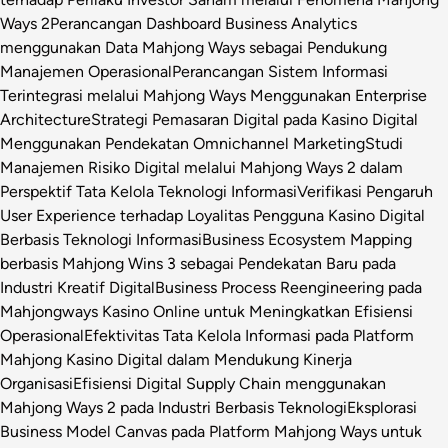
Ways 2
Perancangan Dashboard Business Analytics
menggunakan Data Mahjong Ways sebagai Pendukung
Manajemen Operasional
Perancangan Sistem Informasi
Terintegrasi melalui Mahjong Ways Menggunakan Enterprise
Architecture
Strategi Pemasaran Digital pada Kasino Digital
Menggunakan Pendekatan Omnichannel Marketing
Studi
Manajemen Risiko Digital melalui Mahjong Ways 2 dalam
Perspektif Tata Kelola Teknologi Informasi
Verifikasi Pengaruh
User Experience terhadap Loyalitas Pengguna Kasino Digital
Berbasis Teknologi Informasi
Business Ecosystem Mapping
berbasis Mahjong Wins 3 sebagai Pendekatan Baru pada
Industri Kreatif Digital
Business Process Reengineering pada
Mahjongways Kasino Online untuk Meningkatkan Efisiensi
Operasional
Efektivitas Tata Kelola Informasi pada Platform
Mahjong Kasino Digital dalam Mendukung Kinerja
Organisasi
Efisiensi Digital Supply Chain menggunakan
Mahjong Ways 2 pada Industri Berbasis Teknologi
Eksplorasi
Business Model Canvas pada Platform Mahjong Ways untuk