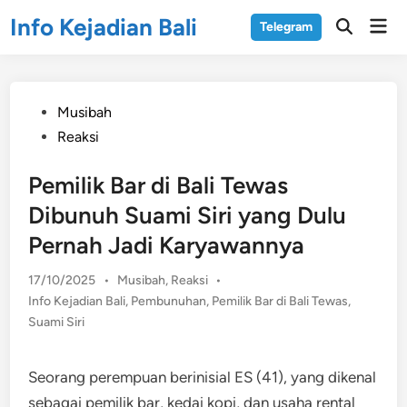
Skip
Info Kejadian Bali
Mai
Telegram
to
Open
Men
Search
content
Posted
Musibah
in
Reaksi
Pemilik Bar di Bali Tewas
Dibunuh Suami Siri yang Dulu
Pernah Jadi Karyawannya
Posted
17/10/2025
•
Musibah
,
Reaksi
•
in
Info Kejadian Bali
,
Pembunuhan
,
Pemilik Bar di Bali Tewas
,
Suami Siri
Seorang perempuan berinisial ES (41), yang dikenal
sebagai pemilik bar, kedai kopi, dan usaha rental