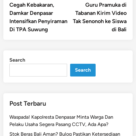
article:
artic
Cegah Kebakaran,
Guru Pramuka di
navigation
Damkar Denpasar
Tabanan Kirim Video
Intensifkan Penyiraman
Tak Senonoh ke Siswa
Di TPA Suwung
di Bali
Search
Search
Post Terbaru
Waspada! Kapolresta Denpasar Minta Warga Dan
Pelaku Usaha Segera Pasang CCTV, Ada Apa?
Stok Beras Bali Aman? Bulog Pastikan Ketersediaan