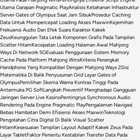
Utama Garapan Pragmatic Play
Analisis Ketahanan Infrastruktur
Server Gates of Olympus Saat Jam Sibuk
Prosedur Caching
Data Untuk Mempercepat Loading Akses Maxwin
Kejernihan
Frekuensi Audio Dan Efek Suara Karakter Kakek
Zeus
Keunggulan Tata Letak Komponen Grafis Pada Tampilan
Scatter Hitam
Kecepatan Loading Halaman Awal Mahjong
Ways Di Network 5G
Evaluasi Penggunaan Sistem Memory
Cache Pada Platform Mahjong Wins
Kriteria Perangkat
Handphone Yang Kompatibel Dengan Mahjong Ways 2
Sisi
Matematika Di Balik Penyusunan Grid Layar Gates of
Olympus
Pemilihan Skema Warna Kontras Tinggi Pada
Antarmuka PG Soft
Langkah Preventif Menghadapi Gangguan
Jaringan Server Live Kasino
Pentingnya Synchronous Audio
Rendering Pada Engine Pragmatic Play
Pengalaman Navigasi
Bebas Hambatan Demi Efisiensi Akses Maxwin
Teknologi
Pengolahan Citra Digital Di Balik Visual Scatter
Hitam
Kesesuaian Tampilan Layout Adaptif Kakek Zeus Pada
Layar Tablet
Faktor Penentu Kestabilan Transfer Data Pada