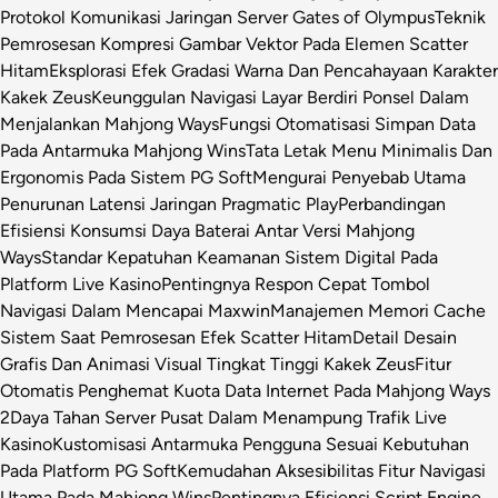
Protokol Komunikasi Jaringan Server Gates of Olympus
Teknik
Pemrosesan Kompresi Gambar Vektor Pada Elemen Scatter
Hitam
Eksplorasi Efek Gradasi Warna Dan Pencahayaan Karakter
Kakek Zeus
Keunggulan Navigasi Layar Berdiri Ponsel Dalam
Menjalankan Mahjong Ways
Fungsi Otomatisasi Simpan Data
Pada Antarmuka Mahjong Wins
Tata Letak Menu Minimalis Dan
Ergonomis Pada Sistem PG Soft
Mengurai Penyebab Utama
Penurunan Latensi Jaringan Pragmatic Play
Perbandingan
Efisiensi Konsumsi Daya Baterai Antar Versi Mahjong
Ways
Standar Kepatuhan Keamanan Sistem Digital Pada
Platform Live Kasino
Pentingnya Respon Cepat Tombol
Navigasi Dalam Mencapai Maxwin
Manajemen Memori Cache
Sistem Saat Pemrosesan Efek Scatter Hitam
Detail Desain
Grafis Dan Animasi Visual Tingkat Tinggi Kakek Zeus
Fitur
Otomatis Penghemat Kuota Data Internet Pada Mahjong Ways
2
Daya Tahan Server Pusat Dalam Menampung Trafik Live
Kasino
Kustomisasi Antarmuka Pengguna Sesuai Kebutuhan
Pada Platform PG Soft
Kemudahan Aksesibilitas Fitur Navigasi
Utama Pada Mahjong Wins
Pentingnya Efisiensi Script Engine