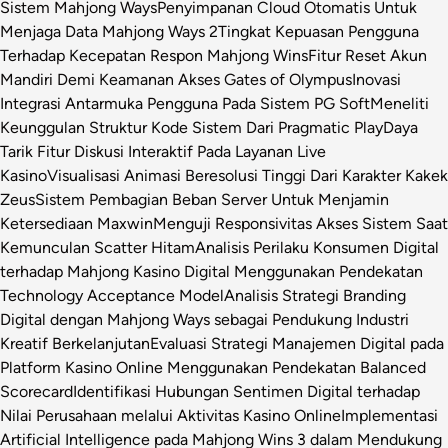
Sistem Mahjong Ways
Penyimpanan Cloud Otomatis Untuk
Menjaga Data Mahjong Ways 2
Tingkat Kepuasan Pengguna
Terhadap Kecepatan Respon Mahjong Wins
Fitur Reset Akun
Mandiri Demi Keamanan Akses Gates of Olympus
Inovasi
Integrasi Antarmuka Pengguna Pada Sistem PG Soft
Meneliti
Keunggulan Struktur Kode Sistem Dari Pragmatic Play
Daya
Tarik Fitur Diskusi Interaktif Pada Layanan Live
Kasino
Visualisasi Animasi Beresolusi Tinggi Dari Karakter Kakek
Zeus
Sistem Pembagian Beban Server Untuk Menjamin
Ketersediaan Maxwin
Menguji Responsivitas Akses Sistem Saat
Kemunculan Scatter Hitam
Analisis Perilaku Konsumen Digital
terhadap Mahjong Kasino Digital Menggunakan Pendekatan
Technology Acceptance Model
Analisis Strategi Branding
Digital dengan Mahjong Ways sebagai Pendukung Industri
Kreatif Berkelanjutan
Evaluasi Strategi Manajemen Digital pada
Platform Kasino Online Menggunakan Pendekatan Balanced
Scorecard
Identifikasi Hubungan Sentimen Digital terhadap
Nilai Perusahaan melalui Aktivitas Kasino Online
Implementasi
Artificial Intelligence pada Mahjong Wins 3 dalam Mendukung