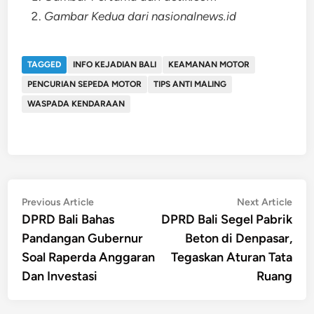
Gambar Kedua dari nasionalnews.id
TAGGED
INFO KEJADIAN BALI
KEAMANAN MOTOR
PENCURIAN SEPEDA MOTOR
TIPS ANTI MALING
WASPADA KENDARAAN
Post
Previous
Nex
Previous Article
Next Article
article:
artic
DPRD Bali Bahas
DPRD Bali Segel Pabrik
navigation
Pandangan Gubernur
Beton di Denpasar,
Soal Raperda Anggaran
Tegaskan Aturan Tata
Dan Investasi
Ruang