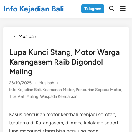
Skip
Info Kejadian Bali
Mai
Telegram
to
Open
Men
Search
content
Posted
Musibah
in
Lupa Kunci Stang, Motor Warga
Karangasem Raib Digondol
Maling
Posted
23/10/2025
•
Musibah
•
in
Info Kejadian Bali
,
Keamanan Motor
,
Pencurian Sepeda Motor
,
Tips Anti Maling
,
Waspada Kendaraan
​Kasus pencurian motor kembali menjadi sorotan,
terutama di Karangasem, di mana kelalaian seperti
lupa mengunci stang bisa berujung pada