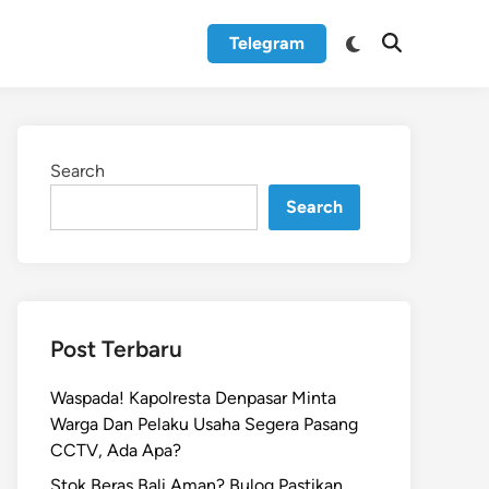
Switch
Telegram
Open
to
Search
dark
mode
Search
Search
Post Terbaru
Waspada! Kapolresta Denpasar Minta
Warga Dan Pelaku Usaha Segera Pasang
CCTV, Ada Apa?
Stok Beras Bali Aman? Bulog Pastikan