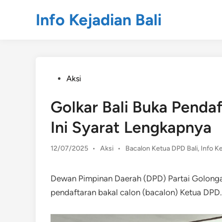
Skip
Info Kejadian Bali
to
content
Posted
Aksi
in
Golkar Bali Buka Penda
Ini Syarat Lengkapnya
Posted
12/07/2025
•
Aksi
•
Bacalon Ketua DPD Bali
,
Info Ke
in
Dewan Pimpinan Daerah (DPD) Partai Golongan
pendaftaran bakal calon (bacalon) Ketua DPD.