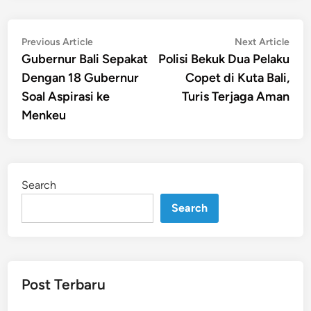
Post
Previous
Nex
Previous Article
Next Article
article:
artic
Gubernur Bali Sepakat
Polisi Bekuk Dua Pelaku
navigation
Dengan 18 Gubernur
Copet di Kuta Bali,
Soal Aspirasi ke
Turis Terjaga Aman
Menkeu
Search
Search
Post Terbaru