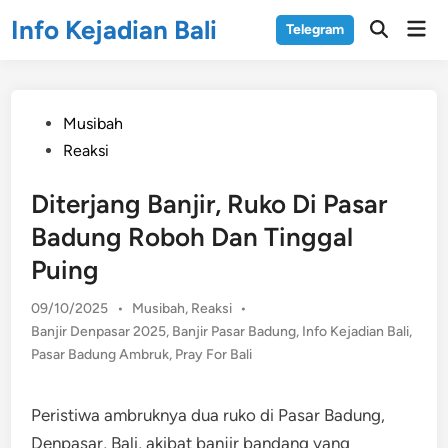
Skip
Info Kejadian Bali
Mai
Telegram
to
Open
Men
Search
content
Posted
Musibah
in
Reaksi
Diterjang Banjir, Ruko Di Pasar
Badung Roboh Dan Tinggal
Puing
Posted
09/10/2025
•
Musibah
,
Reaksi
•
in
Banjir Denpasar 2025
,
Banjir Pasar Badung
,
Info Kejadian Bali
,
Pasar Badung Ambruk
,
Pray For Bali
Peristiwa ambruknya dua ruko di Pasar Badung,
Denpasar, Bali, akibat banjir bandang yang