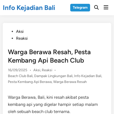
Skip
Info Kejadian Bali
Mai
Telegram
to
Open
Men
Search
content
Posted
Aksi
in
Reaksi
Warga Berawa Resah, Pesta
Kembang Api Beach Club
Posted
16/09/2025
•
Aksi
,
Reaksi
•
in
Beach Club Bali
,
Dampak Lingkungan Bali
,
Info Kejadian Bali
,
Pesta Kembang Api Berawa
,
Warga Berawa Resah
Warga Berawa, Bali, kini resah akibat pesta
kembang api yang digelar hampir setiap malam
oleh sebuah beach club ternama.