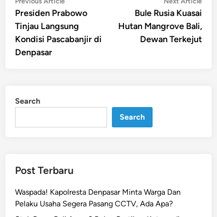
Post
Previous
Nex
Previous Article
Next Article
article:
artic
Presiden Prabowo
Bule Rusia Kuasai
navigation
Tinjau Langsung
Hutan Mangrove Bali,
Kondisi Pascabanjir di
Dewan Terkejut
Denpasar
Search
Search
Post Terbaru
Waspada! Kapolresta Denpasar Minta Warga Dan
Pelaku Usaha Segera Pasang CCTV, Ada Apa?