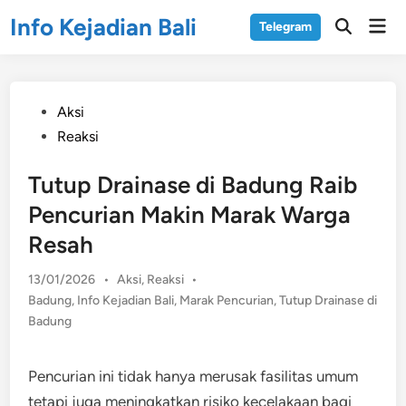
Skip
Info Kejadian Bali
Mai
Telegram
to
Open
Men
Search
content
Posted
Aksi
in
Reaksi
Tutup Drainase di Badung Raib
Pencurian Makin Marak Warga
Resah
Posted
13/01/2026
•
Aksi
,
Reaksi
•
in
Badung
,
Info Kejadian Bali
,
Marak Pencurian
,
Tutup Drainase di
Badung
Pencurian ini tidak hanya merusak fasilitas umum
tetapi juga meningkatkan risiko kecelakaan bagi