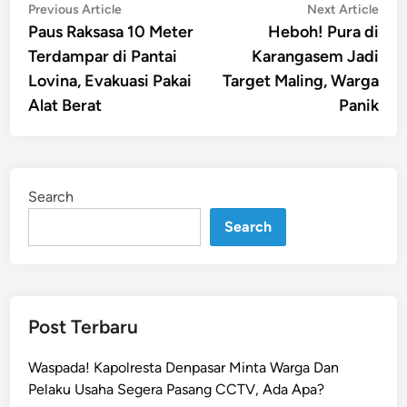
Post
Previous
Nex
Previous Article
Next Article
article:
artic
Paus Raksasa 10 Meter
Heboh! Pura di
navigation
Terdampar di Pantai
Karangasem Jadi
Lovina, Evakuasi Pakai
Target Maling, Warga
Alat Berat
Panik
Search
Search
Post Terbaru
Waspada! Kapolresta Denpasar Minta Warga Dan
Pelaku Usaha Segera Pasang CCTV, Ada Apa?