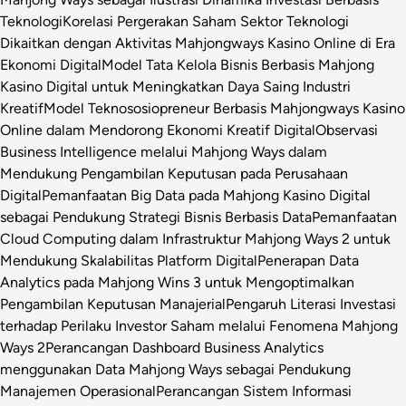
Teknologi
Korelasi Pergerakan Saham Sektor Teknologi
Dikaitkan dengan Aktivitas Mahjongways Kasino Online di Era
Ekonomi Digital
Model Tata Kelola Bisnis Berbasis Mahjong
Kasino Digital untuk Meningkatkan Daya Saing Industri
Kreatif
Model Teknososiopreneur Berbasis Mahjongways Kasino
Online dalam Mendorong Ekonomi Kreatif Digital
Observasi
Business Intelligence melalui Mahjong Ways dalam
Mendukung Pengambilan Keputusan pada Perusahaan
Digital
Pemanfaatan Big Data pada Mahjong Kasino Digital
sebagai Pendukung Strategi Bisnis Berbasis Data
Pemanfaatan
Cloud Computing dalam Infrastruktur Mahjong Ways 2 untuk
Mendukung Skalabilitas Platform Digital
Penerapan Data
Analytics pada Mahjong Wins 3 untuk Mengoptimalkan
Pengambilan Keputusan Manajerial
Pengaruh Literasi Investasi
terhadap Perilaku Investor Saham melalui Fenomena Mahjong
Ways 2
Perancangan Dashboard Business Analytics
menggunakan Data Mahjong Ways sebagai Pendukung
Manajemen Operasional
Perancangan Sistem Informasi