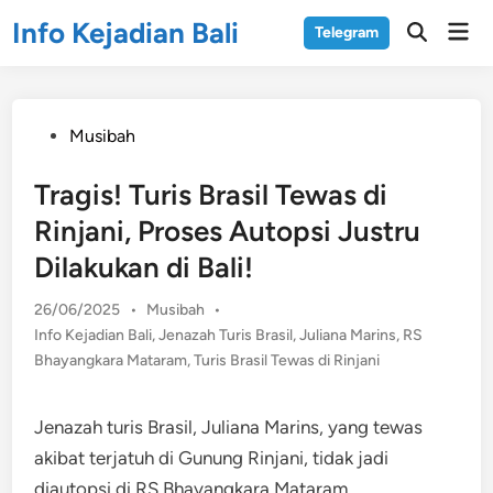
Skip
Info Kejadian Bali
Mai
Telegram
to
Open
Men
Search
content
Posted
Musibah
in
Tragis! Turis Brasil Tewas di
Rinjani, Proses Autopsi Justru
Dilakukan di Bali!
Posted
26/06/2025
•
Musibah
•
in
Info Kejadian Bali
,
Jenazah Turis Brasil
,
Juliana Marins
,
RS
Bhayangkara Mataram
,
Turis Brasil Tewas di Rinjani
Jenazah turis Brasil, Juliana Marins, yang tewas
akibat terjatuh di Gunung Rinjani, tidak jadi
diautopsi di RS Bhayangkara Mataram.