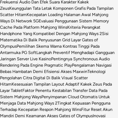
Frekuensi Audio Dan Efek Suara Karakter Kakek
Zeus
Keunggulan Tata Letak Komponen Grafis Pada Tampilan
Scatter Hitam
Kecepatan Loading Halaman Awal Mahjong
Ways Di Network 5G
Evaluasi Penggunaan Sistem Memory
Cache Pada Platform Mahjong Wins
Kriteria Perangkat
Handphone Yang Kompatibel Dengan Mahjong Ways 2
Sisi
Matematika Di Balik Penyusunan Grid Layar Gates of
Olympus
Pemilihan Skema Warna Kontras Tinggi Pada
Antarmuka PG Soft
Langkah Preventif Menghadapi Gangguan
Jaringan Server Live Kasino
Pentingnya Synchronous Audio
Rendering Pada Engine Pragmatic Play
Pengalaman Navigasi
Bebas Hambatan Demi Efisiensi Akses Maxwin
Teknologi
Pengolahan Citra Digital Di Balik Visual Scatter
Hitam
Kesesuaian Tampilan Layout Adaptif Kakek Zeus Pada
Layar Tablet
Faktor Penentu Kestabilan Transfer Data Pada
Sistem Mahjong Ways
Penyimpanan Cloud Otomatis Untuk
Menjaga Data Mahjong Ways 2
Tingkat Kepuasan Pengguna
Terhadap Kecepatan Respon Mahjong Wins
Fitur Reset Akun
Mandiri Demi Keamanan Akses Gates of Olympus
Inovasi