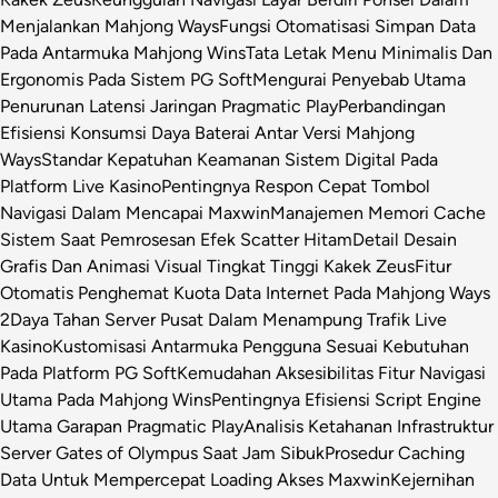
Menjalankan Mahjong Ways
Fungsi Otomatisasi Simpan Data
Pada Antarmuka Mahjong Wins
Tata Letak Menu Minimalis Dan
Ergonomis Pada Sistem PG Soft
Mengurai Penyebab Utama
Penurunan Latensi Jaringan Pragmatic Play
Perbandingan
Efisiensi Konsumsi Daya Baterai Antar Versi Mahjong
Ways
Standar Kepatuhan Keamanan Sistem Digital Pada
Platform Live Kasino
Pentingnya Respon Cepat Tombol
Navigasi Dalam Mencapai Maxwin
Manajemen Memori Cache
Sistem Saat Pemrosesan Efek Scatter Hitam
Detail Desain
Grafis Dan Animasi Visual Tingkat Tinggi Kakek Zeus
Fitur
Otomatis Penghemat Kuota Data Internet Pada Mahjong Ways
2
Daya Tahan Server Pusat Dalam Menampung Trafik Live
Kasino
Kustomisasi Antarmuka Pengguna Sesuai Kebutuhan
Pada Platform PG Soft
Kemudahan Aksesibilitas Fitur Navigasi
Utama Pada Mahjong Wins
Pentingnya Efisiensi Script Engine
Utama Garapan Pragmatic Play
Analisis Ketahanan Infrastruktur
Server Gates of Olympus Saat Jam Sibuk
Prosedur Caching
Data Untuk Mempercepat Loading Akses Maxwin
Kejernihan