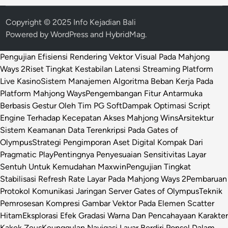
Copyright © 2025 Info Kejadian Bali
Powered by
WordPress
and
HybridMag
.
Pengujian Efisiensi Rendering Vektor Visual Pada Mahjong
Ways 2
Riset Tingkat Kestabilan Latensi Streaming Platform
Live Kasino
Sistem Manajemen Algoritma Beban Kerja Pada
Platform Mahjong Ways
Pengembangan Fitur Antarmuka
Berbasis Gestur Oleh Tim PG Soft
Dampak Optimasi Script
Engine Terhadap Kecepatan Akses Mahjong Wins
Arsitektur
Sistem Keamanan Data Terenkripsi Pada Gates of
Olympus
Strategi Pengimporan Aset Digital Kompak Dari
Pragmatic Play
Pentingnya Penyesuaian Sensitivitas Layar
Sentuh Untuk Kemudahan Maxwin
Pengujian Tingkat
Stabilisasi Refresh Rate Layar Pada Mahjong Ways 2
Pembaruan
Protokol Komunikasi Jaringan Server Gates of Olympus
Teknik
Pemrosesan Kompresi Gambar Vektor Pada Elemen Scatter
Hitam
Eksplorasi Efek Gradasi Warna Dan Pencahayaan Karakter
Kakek Zeus
Keunggulan Navigasi Layar Berdiri Ponsel Dalam