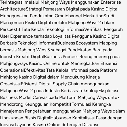
Terintegrasi melalui Mahjong Ways Menggunakan Enterprise
Architecture
Strategi Pemasaran Digital pada Kasino Digital
Menggunakan Pendekatan Omnichannel Marketing
Studi
Manajemen Risiko Digital melalui Mahjong Ways 2 dalam
Perspektif Tata Kelola Teknologi Informasi
Verifikasi Pengaruh
User Experience terhadap Loyalitas Pengguna Kasino Digital
Berbasis Teknologi Informasi
Business Ecosystem Mapping
berbasis Mahjong Wins 3 sebagai Pendekatan Baru pada
Industri Kreatif Digital
Business Process Reengineering pada
Mahjongways Kasino Online untuk Meningkatkan Efisiensi
Operasional
Efektivitas Tata Kelola Informasi pada Platform
Mahjong Kasino Digital dalam Mendukung Kinerja
Organisasi
Efisiensi Digital Supply Chain menggunakan
Mahjong Ways 2 pada Industri Berbasis Teknologi
Eksplorasi
Business Model Canvas pada Platform Mahjong Ways untuk
Mendorong Keunggulan Kompetitif
Formulasi Kerangka
Manajemen Pengetahuan menggunakan Mahjong Ways dalam
Lingkungan Bisnis Digital
Hubungan Kapitalisasi Pasar dengan
Inovasi Layanan Kasino Online di Tengah Disrupsi