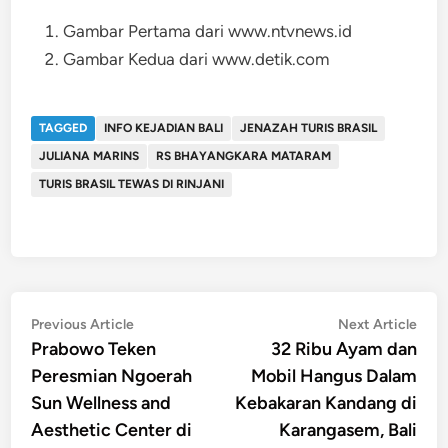
Gambar Pertama dari www.ntvnews.id
Gambar Kedua dari www.detik.com
TAGGED
INFO KEJADIAN BALI
JENAZAH TURIS BRASIL
JULIANA MARINS
RS BHAYANGKARA MATARAM
TURIS BRASIL TEWAS DI RINJANI
Post
Previous
Nex
Previous Article
Next Article
article:
artic
Prabowo Teken
32 Ribu Ayam dan
navigation
Peresmian Ngoerah
Mobil Hangus Dalam
Sun Wellness and
Kebakaran Kandang di
Aesthetic Center di
Karangasem, Bali