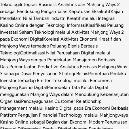
Teknologi
Integrasi Business Analytics dan Mahjong Ways 2
sebagai Pendukung Pengambilan Keputusan Eksekutif
Kajian
Mendalam Nilai Tambah Industri Kreatif melalui Integrasi
Kasino Online dengan Teknologi Informasi
Klasifikasi Peluang
Investasi Saham Teknologi melalui Aktivitas Mahjong Ways 2
pada Ekonomi Digital
Korelasi Aktivitas Ekonomi Kreatif dan
Mahjong Ways terhadap Peluang Bisnis Berbasis
Teknologi
Optimalisasi Nilai Perusahaan Digital melalui
Mahjong Ways dengan Pendekatan Manajemen Berbasis
Data
Pemanfaatan Predictive Analytics Berbasis Mahjong Wins
3 sebagai Dasar Penyusunan Strategi Bisnis
Pemetaan Perilaku
Investor terhadap Emiten Teknologi melalui Fenomena
Mahjong Kasino Digital
Pemodelan Tata Kelola Digital
menggunakan Mahjong Ways dalam Mendukung Keberlanjutan
Organisasi
Pendayagunaan Customer Relationship
Management melalui Kasino Digital pada Era Ekonomi Berbasis
Platform
Pengujian Financial Technology melalui Mahjongways
Kasino Online sebagai Bagian dari Ekonomi Modern
Perumusan
Strategi Diferensiasi Produk Digital dengan Pendekatan