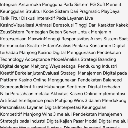
Integrasi Antarmuka Pengguna Pada Sistem PG Soft
Meneliti
Keunggulan Struktur Kode Sistem Dari Pragmatic Play
Daya
Tarik Fitur Diskusi Interaktif Pada Layanan Live
Kasino
Visualisasi Animasi Beresolusi Tinggi Dari Karakter Kakek
Zeus
Sistem Pembagian Beban Server Untuk Menjamin
Ketersediaan Maxwin
Menguji Responsivitas Akses Sistem Saat
Kemunculan Scatter Hitam
Analisis Perilaku Konsumen Digital
terhadap Mahjong Kasino Digital Menggunakan Pendekatan
Technology Acceptance Model
Analisis Strategi Branding
Digital dengan Mahjong Ways sebagai Pendukung Industri
Kreatif Berkelanjutan
Evaluasi Strategi Manajemen Digital pada
Platform Kasino Online Menggunakan Pendekatan Balanced
Scorecard
Identifikasi Hubungan Sentimen Digital terhadap
Nilai Perusahaan melalui Aktivitas Kasino Online
Implementasi
Artificial Intelligence pada Mahjong Wins 3 dalam Mendukung
Personalisasi Layanan Digital
Interpretasi Keunggulan
Kompetitif Mahjong Wins 3 melalui Pendekatan Manajemen
Strategis pada Industri Digital
Kajian Pasar Modal Digital melalui
Mahjong Ways sebagai Ilustrasi Dinamika Investasi Berbasis