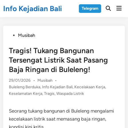
Skip
Info Kejadian Bali
Mai
Telegram
to
Open
Men
Search
content
Posted
Musibah
in
Tragis! Tukang Bangunan
Tersengat Listrik Saat Pasang
Baja Ringan di Buleleng!
Posted
29/01/2026
•
Musibah
•
in
Buleleng Berduka
,
Info Kejadian Bali
,
Kecelakaan Kerja
,
Keselamatan Kerja
,
Tragis
,
Waspada Listrik
Seorang tukang bangunan di Buleleng mengalami
kecelakaan listrik saat memasang baja ringan,
kondisi kini kritis.