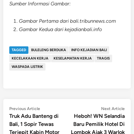
Sumber Informasi Gambar:
Gambar Pertama dari bali.tribunnews.com
Gambar Kedua dari kejadianbali.info
TAGGED
BULELENG BERDUKA
INFO KEJADIAN BALI
KECELAKAAN KERJA
KESELAMATAN KERJA
TRAGIS
WASPADA LISTRIK
Post
Previous
Nex
Previous Article
Next Article
article:
artic
Truk Adu Banteng di
Heboh! WN Selandia
navigation
Bali, 1 Sopir Tewas
Baru Pemilik Hotel Di
Terjepit Kabin Motor
Lombok Ajak 3 Warlok