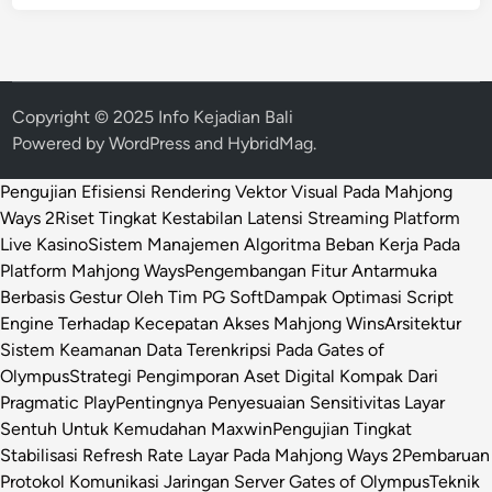
Copyright © 2025 Info Kejadian Bali
Powered by
WordPress
and
HybridMag
.
Pengujian Efisiensi Rendering Vektor Visual Pada Mahjong
Ways 2
Riset Tingkat Kestabilan Latensi Streaming Platform
Live Kasino
Sistem Manajemen Algoritma Beban Kerja Pada
Platform Mahjong Ways
Pengembangan Fitur Antarmuka
Berbasis Gestur Oleh Tim PG Soft
Dampak Optimasi Script
Engine Terhadap Kecepatan Akses Mahjong Wins
Arsitektur
Sistem Keamanan Data Terenkripsi Pada Gates of
Olympus
Strategi Pengimporan Aset Digital Kompak Dari
Pragmatic Play
Pentingnya Penyesuaian Sensitivitas Layar
Sentuh Untuk Kemudahan Maxwin
Pengujian Tingkat
Stabilisasi Refresh Rate Layar Pada Mahjong Ways 2
Pembaruan
Protokol Komunikasi Jaringan Server Gates of Olympus
Teknik