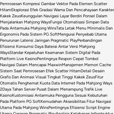
Pemrosesan Kompresi Gambar Vektor Pada Elemen Scatter
Hitam
Eksplorasi Efek Gradasi Warna Dan Pencahayaan Karakter
Kakek Zeus
Keunggulan Navigasi Layar Berdiri Ponsel Dalam
Menjalankan Mahjong Ways
Fungsi Otomatisasi Simpan Data
Pada Antarmuka Mahjong Wins
Tata Letak Menu Minimalis Dan
Ergonomis Pada Sistem PG Soft
Mengurai Penyebab Utama
Penurunan Latensi Jaringan Pragmatic Play
Perbandingan
Efisiensi Konsumsi Daya Baterai Antar Versi Mahjong
Ways
Standar Kepatuhan Keamanan Sistem Digital Pada
Platform Live Kasino
Pentingnya Respon Cepat Tombol
Navigasi Dalam Mencapai Maxwin
Manajemen Memori Cache
Sistem Saat Pemrosesan Efek Scatter Hitam
Detail Desain
Grafis Dan Animasi Visual Tingkat Tinggi Kakek Zeus
Fitur
Otomatis Penghemat Kuota Data Internet Pada Mahjong Ways
2
Daya Tahan Server Pusat Dalam Menampung Trafik Live
Kasino
Kustomisasi Antarmuka Pengguna Sesuai Kebutuhan
Pada Platform PG Soft
Kemudahan Aksesibilitas Fitur Navigasi
Utama Pada Mahjong Wins
Pentingnya Efisiensi Script Engine
Utama Garapan Pragmatic Play
Analisis Ketahanan Infrastruktur