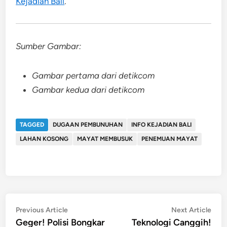
Kejadian Bali
.
Sumber Gambar:
Gambar pertama dari detikcom
Gambar kedua dari detikcom
TAGGED
DUGAAN PEMBUNUHAN
INFO KEJADIAN BALI
LAHAN KOSONG
MAYAT MEMBUSUK
PENEMUAN MAYAT
Post
Previous
Nex
Previous Article
Next Article
article:
artic
Geger! Polisi Bongkar
Teknologi Canggih!
navigation