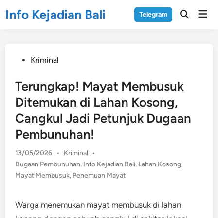
Skip
Info Kejadian Bali
Mai
Telegram
to
Open
Men
Search
content
Posted
Kriminal
in
Terungkap! Mayat Membusuk
Ditemukan di Lahan Kosong,
Cangkul Jadi Petunjuk Dugaan
Pembunuhan!
Posted
13/05/2026
•
Kriminal
•
in
Dugaan Pembunuhan
,
Info Kejadian Bali
,
Lahan Kosong
,
Mayat Membusuk
,
Penemuan Mayat
Warga menemukan mayat membusuk di lahan