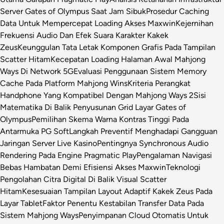
Server Gates of Olympus Saat Jam Sibuk
Prosedur Caching
Data Untuk Mempercepat Loading Akses Maxwin
Kejernihan
Frekuensi Audio Dan Efek Suara Karakter Kakek
Zeus
Keunggulan Tata Letak Komponen Grafis Pada Tampilan
Scatter Hitam
Kecepatan Loading Halaman Awal Mahjong
Ways Di Network 5G
Evaluasi Penggunaan Sistem Memory
Cache Pada Platform Mahjong Wins
Kriteria Perangkat
Handphone Yang Kompatibel Dengan Mahjong Ways 2
Sisi
Matematika Di Balik Penyusunan Grid Layar Gates of
Olympus
Pemilihan Skema Warna Kontras Tinggi Pada
Antarmuka PG Soft
Langkah Preventif Menghadapi Gangguan
Jaringan Server Live Kasino
Pentingnya Synchronous Audio
Rendering Pada Engine Pragmatic Play
Pengalaman Navigasi
Bebas Hambatan Demi Efisiensi Akses Maxwin
Teknologi
Pengolahan Citra Digital Di Balik Visual Scatter
Hitam
Kesesuaian Tampilan Layout Adaptif Kakek Zeus Pada
Layar Tablet
Faktor Penentu Kestabilan Transfer Data Pada
Sistem Mahjong Ways
Penyimpanan Cloud Otomatis Untuk