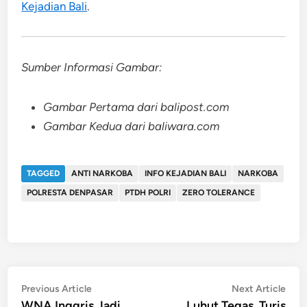
Kejadian Bali
.
Sumber Informasi Gambar:
Gambar Pertama dari balipost.com
Gambar Kedua dari baliwara.com
TAGGED
ANTI NARKOBA
INFO KEJADIAN BALI
NARKOBA
POLRESTA DENPASAR
PTDH POLRI
ZERO TOLERANCE
Post
Previous
Nex
Previous Article
Next Article
article:
artic
WNA Inggris Jadi
Luhut Tegas, Turis