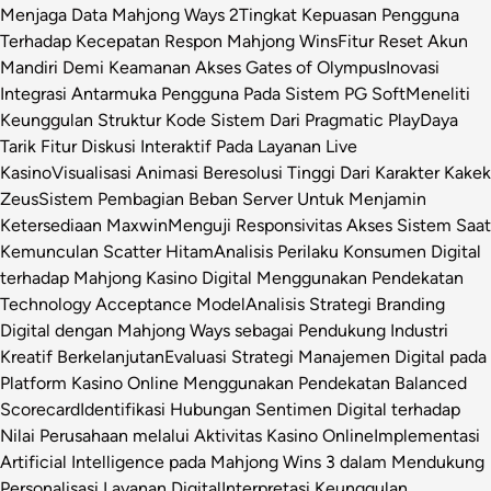
Menjaga Data Mahjong Ways 2
Tingkat Kepuasan Pengguna
Terhadap Kecepatan Respon Mahjong Wins
Fitur Reset Akun
Mandiri Demi Keamanan Akses Gates of Olympus
Inovasi
Integrasi Antarmuka Pengguna Pada Sistem PG Soft
Meneliti
Keunggulan Struktur Kode Sistem Dari Pragmatic Play
Daya
Tarik Fitur Diskusi Interaktif Pada Layanan Live
Kasino
Visualisasi Animasi Beresolusi Tinggi Dari Karakter Kakek
Zeus
Sistem Pembagian Beban Server Untuk Menjamin
Ketersediaan Maxwin
Menguji Responsivitas Akses Sistem Saat
Kemunculan Scatter Hitam
Analisis Perilaku Konsumen Digital
terhadap Mahjong Kasino Digital Menggunakan Pendekatan
Technology Acceptance Model
Analisis Strategi Branding
Digital dengan Mahjong Ways sebagai Pendukung Industri
Kreatif Berkelanjutan
Evaluasi Strategi Manajemen Digital pada
Platform Kasino Online Menggunakan Pendekatan Balanced
Scorecard
Identifikasi Hubungan Sentimen Digital terhadap
Nilai Perusahaan melalui Aktivitas Kasino Online
Implementasi
Artificial Intelligence pada Mahjong Wins 3 dalam Mendukung
Personalisasi Layanan Digital
Interpretasi Keunggulan