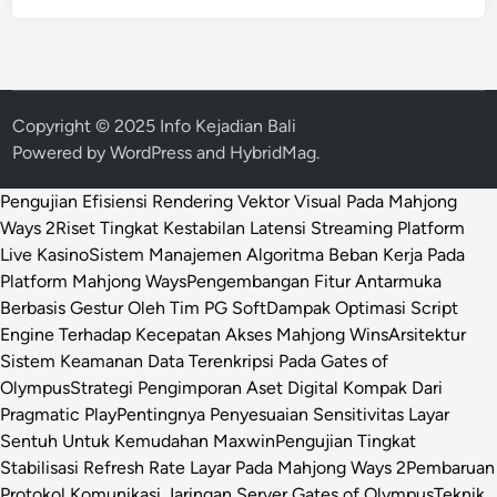
Copyright © 2025 Info Kejadian Bali
Powered by
WordPress
and
HybridMag
.
Pengujian Efisiensi Rendering Vektor Visual Pada Mahjong
Ways 2
Riset Tingkat Kestabilan Latensi Streaming Platform
Live Kasino
Sistem Manajemen Algoritma Beban Kerja Pada
Platform Mahjong Ways
Pengembangan Fitur Antarmuka
Berbasis Gestur Oleh Tim PG Soft
Dampak Optimasi Script
Engine Terhadap Kecepatan Akses Mahjong Wins
Arsitektur
Sistem Keamanan Data Terenkripsi Pada Gates of
Olympus
Strategi Pengimporan Aset Digital Kompak Dari
Pragmatic Play
Pentingnya Penyesuaian Sensitivitas Layar
Sentuh Untuk Kemudahan Maxwin
Pengujian Tingkat
Stabilisasi Refresh Rate Layar Pada Mahjong Ways 2
Pembaruan
Protokol Komunikasi Jaringan Server Gates of Olympus
Teknik