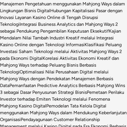
Manajemen Pengetahuan menggunakan Mahjong Ways dalam
Lingkungan Bisnis Digital
Hubungan Kapitalisasi Pasar dengan
Inovasi Layanan Kasino Online di Tengah Disrupsi
Teknologi
Integrasi Business Analytics dan Mahjong Ways 2
sebagai Pendukung Pengambilan Keputusan Eksekutif
Kajian
Mendalam Nilai Tambah Industri Kreatif melalui Integrasi
Kasino Online dengan Teknologi Informasi
Klasifikasi Peluang
Investasi Saham Teknologi melalui Aktivitas Mahjong Ways 2
pada Ekonomi Digital
Korelasi Aktivitas Ekonomi Kreatif dan
Mahjong Ways terhadap Peluang Bisnis Berbasis
Teknologi
Optimalisasi Nilai Perusahaan Digital melalui
Mahjong Ways dengan Pendekatan Manajemen Berbasis
Data
Pemanfaatan Predictive Analytics Berbasis Mahjong Wins
3 sebagai Dasar Penyusunan Strategi Bisnis
Pemetaan Perilaku
Investor terhadap Emiten Teknologi melalui Fenomena
Mahjong Kasino Digital
Pemodelan Tata Kelola Digital
menggunakan Mahjong Ways dalam Mendukung Keberlanjutan
Organisasi
Pendayagunaan Customer Relationship
Management melalui Kasino Digital pada Era Ekonomi Berbasis