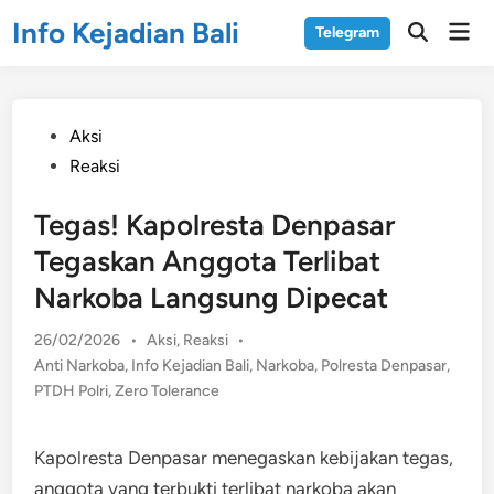
Skip
Info Kejadian Bali
Mai
Telegram
to
Open
Men
Search
content
Posted
Aksi
in
Reaksi
Tegas! Kapolresta Denpasar
Tegaskan Anggota Terlibat
Narkoba Langsung Dipecat
Posted
26/02/2026
•
Aksi
,
Reaksi
•
in
Anti Narkoba
,
Info Kejadian Bali
,
Narkoba
,
Polresta Denpasar
,
PTDH Polri
,
Zero Tolerance
Kapolresta Denpasar menegaskan kebijakan tegas,
anggota yang terbukti terlibat narkoba akan