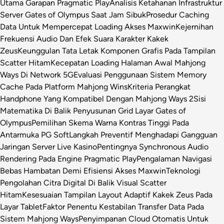
Utama Garapan Pragmatic Play
Analisis Ketahanan Infrastruktur
Server Gates of Olympus Saat Jam Sibuk
Prosedur Caching
Data Untuk Mempercepat Loading Akses Maxwin
Kejernihan
Frekuensi Audio Dan Efek Suara Karakter Kakek
Zeus
Keunggulan Tata Letak Komponen Grafis Pada Tampilan
Scatter Hitam
Kecepatan Loading Halaman Awal Mahjong
Ways Di Network 5G
Evaluasi Penggunaan Sistem Memory
Cache Pada Platform Mahjong Wins
Kriteria Perangkat
Handphone Yang Kompatibel Dengan Mahjong Ways 2
Sisi
Matematika Di Balik Penyusunan Grid Layar Gates of
Olympus
Pemilihan Skema Warna Kontras Tinggi Pada
Antarmuka PG Soft
Langkah Preventif Menghadapi Gangguan
Jaringan Server Live Kasino
Pentingnya Synchronous Audio
Rendering Pada Engine Pragmatic Play
Pengalaman Navigasi
Bebas Hambatan Demi Efisiensi Akses Maxwin
Teknologi
Pengolahan Citra Digital Di Balik Visual Scatter
Hitam
Kesesuaian Tampilan Layout Adaptif Kakek Zeus Pada
Layar Tablet
Faktor Penentu Kestabilan Transfer Data Pada
Sistem Mahjong Ways
Penyimpanan Cloud Otomatis Untuk