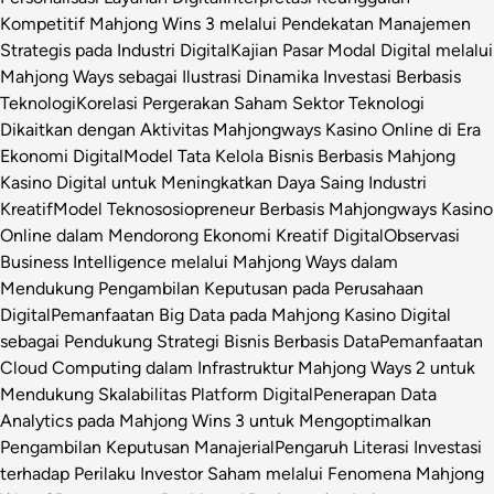
Kompetitif Mahjong Wins 3 melalui Pendekatan Manajemen
Strategis pada Industri Digital
Kajian Pasar Modal Digital melalui
Mahjong Ways sebagai Ilustrasi Dinamika Investasi Berbasis
Teknologi
Korelasi Pergerakan Saham Sektor Teknologi
Dikaitkan dengan Aktivitas Mahjongways Kasino Online di Era
Ekonomi Digital
Model Tata Kelola Bisnis Berbasis Mahjong
Kasino Digital untuk Meningkatkan Daya Saing Industri
Kreatif
Model Teknososiopreneur Berbasis Mahjongways Kasino
Online dalam Mendorong Ekonomi Kreatif Digital
Observasi
Business Intelligence melalui Mahjong Ways dalam
Mendukung Pengambilan Keputusan pada Perusahaan
Digital
Pemanfaatan Big Data pada Mahjong Kasino Digital
sebagai Pendukung Strategi Bisnis Berbasis Data
Pemanfaatan
Cloud Computing dalam Infrastruktur Mahjong Ways 2 untuk
Mendukung Skalabilitas Platform Digital
Penerapan Data
Analytics pada Mahjong Wins 3 untuk Mengoptimalkan
Pengambilan Keputusan Manajerial
Pengaruh Literasi Investasi
terhadap Perilaku Investor Saham melalui Fenomena Mahjong