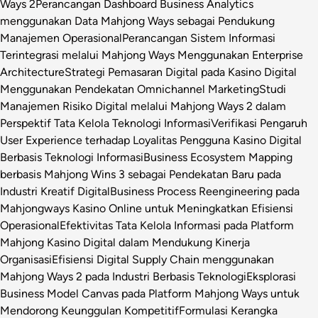
Ways 2
Perancangan Dashboard Business Analytics
menggunakan Data Mahjong Ways sebagai Pendukung
Manajemen Operasional
Perancangan Sistem Informasi
Terintegrasi melalui Mahjong Ways Menggunakan Enterprise
Architecture
Strategi Pemasaran Digital pada Kasino Digital
Menggunakan Pendekatan Omnichannel Marketing
Studi
Manajemen Risiko Digital melalui Mahjong Ways 2 dalam
Perspektif Tata Kelola Teknologi Informasi
Verifikasi Pengaruh
User Experience terhadap Loyalitas Pengguna Kasino Digital
Berbasis Teknologi Informasi
Business Ecosystem Mapping
berbasis Mahjong Wins 3 sebagai Pendekatan Baru pada
Industri Kreatif Digital
Business Process Reengineering pada
Mahjongways Kasino Online untuk Meningkatkan Efisiensi
Operasional
Efektivitas Tata Kelola Informasi pada Platform
Mahjong Kasino Digital dalam Mendukung Kinerja
Organisasi
Efisiensi Digital Supply Chain menggunakan
Mahjong Ways 2 pada Industri Berbasis Teknologi
Eksplorasi
Business Model Canvas pada Platform Mahjong Ways untuk
Mendorong Keunggulan Kompetitif
Formulasi Kerangka