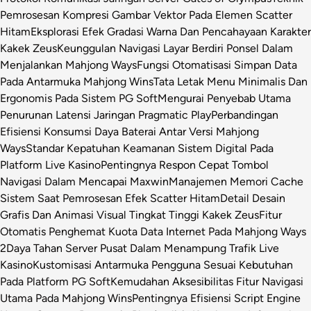
Pemrosesan Kompresi Gambar Vektor Pada Elemen Scatter
Hitam
Eksplorasi Efek Gradasi Warna Dan Pencahayaan Karakter
Kakek Zeus
Keunggulan Navigasi Layar Berdiri Ponsel Dalam
Menjalankan Mahjong Ways
Fungsi Otomatisasi Simpan Data
Pada Antarmuka Mahjong Wins
Tata Letak Menu Minimalis Dan
Ergonomis Pada Sistem PG Soft
Mengurai Penyebab Utama
Penurunan Latensi Jaringan Pragmatic Play
Perbandingan
Efisiensi Konsumsi Daya Baterai Antar Versi Mahjong
Ways
Standar Kepatuhan Keamanan Sistem Digital Pada
Platform Live Kasino
Pentingnya Respon Cepat Tombol
Navigasi Dalam Mencapai Maxwin
Manajemen Memori Cache
Sistem Saat Pemrosesan Efek Scatter Hitam
Detail Desain
Grafis Dan Animasi Visual Tingkat Tinggi Kakek Zeus
Fitur
Otomatis Penghemat Kuota Data Internet Pada Mahjong Ways
2
Daya Tahan Server Pusat Dalam Menampung Trafik Live
Kasino
Kustomisasi Antarmuka Pengguna Sesuai Kebutuhan
Pada Platform PG Soft
Kemudahan Aksesibilitas Fitur Navigasi
Utama Pada Mahjong Wins
Pentingnya Efisiensi Script Engine