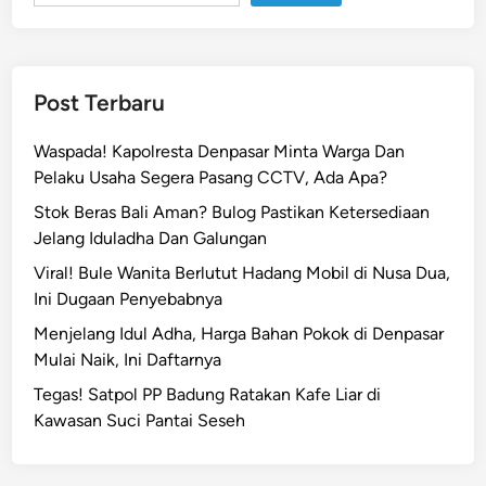
d
i
T
o
Post Terbaru
j
a
Waspada! Kapolresta Denpasar Minta Warga Dan
n
Pelaku Usaha Segera Pasang CCTV, Ada Apa?
,
Stok Beras Bali Aman? Bulog Pastikan Ketersediaan
T
Jelang Iduladha Dan Galungan
o
l
Viral! Bule Wanita Berlutut Hadang Mobil di Nusa Dua,
e
Ini Dugaan Penyebabnya
d
Menjelang Idul Adha, Harga Bahan Pokok di Denpasar
a
Mulai Naik, Ini Daftarnya
n
Tegas! Satpol PP Badung Ratakan Kafe Liar di
M
Kawasan Suci Pantai Seseh
a
n
g