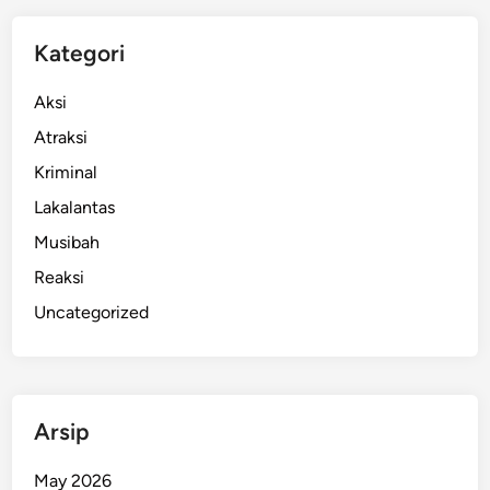
I
n
Kategori
d
r
Aksi
a
Atraksi
T
Kriminal
e
r
Lakalantas
i
Musibah
m
Reaksi
a
V
Uncategorized
o
n
i
s
Arsip
1
5
May 2026