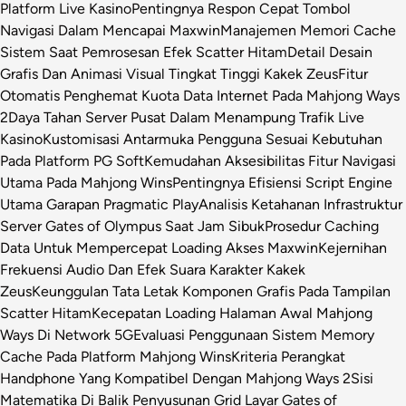
Platform Live Kasino
Pentingnya Respon Cepat Tombol
Navigasi Dalam Mencapai Maxwin
Manajemen Memori Cache
Sistem Saat Pemrosesan Efek Scatter Hitam
Detail Desain
Grafis Dan Animasi Visual Tingkat Tinggi Kakek Zeus
Fitur
Otomatis Penghemat Kuota Data Internet Pada Mahjong Ways
2
Daya Tahan Server Pusat Dalam Menampung Trafik Live
Kasino
Kustomisasi Antarmuka Pengguna Sesuai Kebutuhan
Pada Platform PG Soft
Kemudahan Aksesibilitas Fitur Navigasi
Utama Pada Mahjong Wins
Pentingnya Efisiensi Script Engine
Utama Garapan Pragmatic Play
Analisis Ketahanan Infrastruktur
Server Gates of Olympus Saat Jam Sibuk
Prosedur Caching
Data Untuk Mempercepat Loading Akses Maxwin
Kejernihan
Frekuensi Audio Dan Efek Suara Karakter Kakek
Zeus
Keunggulan Tata Letak Komponen Grafis Pada Tampilan
Scatter Hitam
Kecepatan Loading Halaman Awal Mahjong
Ways Di Network 5G
Evaluasi Penggunaan Sistem Memory
Cache Pada Platform Mahjong Wins
Kriteria Perangkat
Handphone Yang Kompatibel Dengan Mahjong Ways 2
Sisi
Matematika Di Balik Penyusunan Grid Layar Gates of