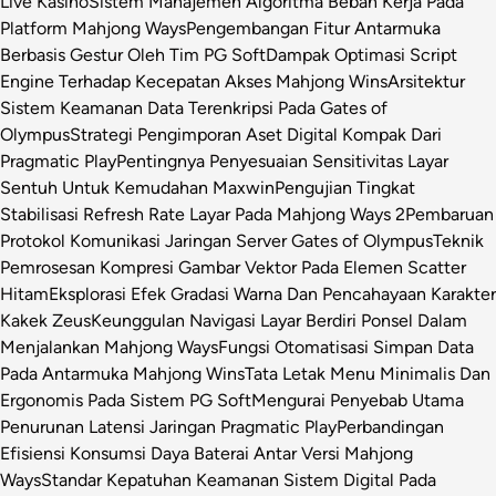
Live Kasino
Sistem Manajemen Algoritma Beban Kerja Pada
Platform Mahjong Ways
Pengembangan Fitur Antarmuka
Berbasis Gestur Oleh Tim PG Soft
Dampak Optimasi Script
Engine Terhadap Kecepatan Akses Mahjong Wins
Arsitektur
Sistem Keamanan Data Terenkripsi Pada Gates of
Olympus
Strategi Pengimporan Aset Digital Kompak Dari
Pragmatic Play
Pentingnya Penyesuaian Sensitivitas Layar
Sentuh Untuk Kemudahan Maxwin
Pengujian Tingkat
Stabilisasi Refresh Rate Layar Pada Mahjong Ways 2
Pembaruan
Protokol Komunikasi Jaringan Server Gates of Olympus
Teknik
Pemrosesan Kompresi Gambar Vektor Pada Elemen Scatter
Hitam
Eksplorasi Efek Gradasi Warna Dan Pencahayaan Karakter
Kakek Zeus
Keunggulan Navigasi Layar Berdiri Ponsel Dalam
Menjalankan Mahjong Ways
Fungsi Otomatisasi Simpan Data
Pada Antarmuka Mahjong Wins
Tata Letak Menu Minimalis Dan
Ergonomis Pada Sistem PG Soft
Mengurai Penyebab Utama
Penurunan Latensi Jaringan Pragmatic Play
Perbandingan
Efisiensi Konsumsi Daya Baterai Antar Versi Mahjong
Ways
Standar Kepatuhan Keamanan Sistem Digital Pada