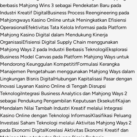
berbasis Mahjong Wins 3 sebagai Pendekatan Baru pada
Industri Kreatif Digital
Business Process Reengineering pada
Mahjongways Kasino Online untuk Meningkatkan Efisiensi
Operasional
Efektivitas Tata Kelola Informasi pada Platform
Mahjong Kasino Digital dalam Mendukung Kinerja
Organisasi
Efisiensi Digital Supply Chain menggunakan
Mahjong Ways 2 pada Industri Berbasis Teknologi
Eksplorasi
Business Model Canvas pada Platform Mahjong Ways untuk
Mendorong Keunggulan Kompetitif
Formulasi Kerangka
Manajemen Pengetahuan menggunakan Mahjong Ways dalam
Lingkungan Bisnis Digital
Hubungan Kapitalisasi Pasar dengan
Inovasi Layanan Kasino Online di Tengah Disrupsi
Teknologi
Integrasi Business Analytics dan Mahjong Ways 2
sebagai Pendukung Pengambilan Keputusan Eksekutif
Kajian
Mendalam Nilai Tambah Industri Kreatif melalui Integrasi
Kasino Online dengan Teknologi Informasi
Klasifikasi Peluang
Investasi Saham Teknologi melalui Aktivitas Mahjong Ways 2
pada Ekonomi Digital
Korelasi Aktivitas Ekonomi Kreatif dan