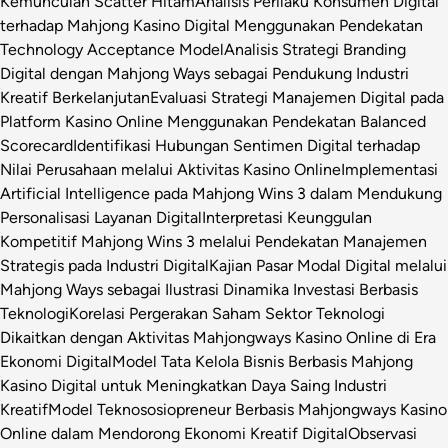
Kemunculan Scatter Hitam
Analisis Perilaku Konsumen Digital
terhadap Mahjong Kasino Digital Menggunakan Pendekatan
Technology Acceptance Model
Analisis Strategi Branding
Digital dengan Mahjong Ways sebagai Pendukung Industri
Kreatif Berkelanjutan
Evaluasi Strategi Manajemen Digital pada
Platform Kasino Online Menggunakan Pendekatan Balanced
Scorecard
Identifikasi Hubungan Sentimen Digital terhadap
Nilai Perusahaan melalui Aktivitas Kasino Online
Implementasi
Artificial Intelligence pada Mahjong Wins 3 dalam Mendukung
Personalisasi Layanan Digital
Interpretasi Keunggulan
Kompetitif Mahjong Wins 3 melalui Pendekatan Manajemen
Strategis pada Industri Digital
Kajian Pasar Modal Digital melalui
Mahjong Ways sebagai Ilustrasi Dinamika Investasi Berbasis
Teknologi
Korelasi Pergerakan Saham Sektor Teknologi
Dikaitkan dengan Aktivitas Mahjongways Kasino Online di Era
Ekonomi Digital
Model Tata Kelola Bisnis Berbasis Mahjong
Kasino Digital untuk Meningkatkan Daya Saing Industri
Kreatif
Model Teknososiopreneur Berbasis Mahjongways Kasino
Online dalam Mendorong Ekonomi Kreatif Digital
Observasi