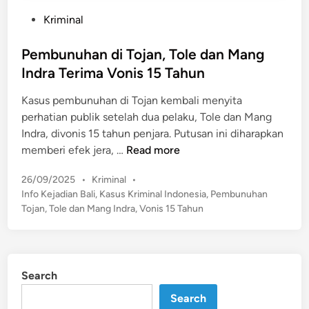
P
Kriminal
o
s
Pembunuhan di Tojan, Tole dan Mang
t
Indra Terima Vonis 15 Tahun
e
Kasus pembunuhan di Tojan kembali menyita
d
perhatian publik setelah dua pelaku, Tole dan Mang
i
Indra, divonis 15 tahun penjara. Putusan ini diharapkan
n
P
memberi efek jera, …
Read more
e
P
26/09/2025
•
Kriminal
•
m
o
Info Kejadian Bali
,
Kasus Kriminal Indonesia
,
Pembunuhan
b
s
Tojan
,
Tole dan Mang Indra
,
Vonis 15 Tahun
u
t
n
e
u
d
h
i
Search
n
a
n
Search