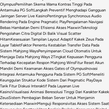
Olympus
Pemilihan Skema Warna Kontras Tinggi Pada
Antarmuka PG Soft
Langkah Preventif Menghadapi Gangguan
Jaringan Server Live Kasino
Pentingnya Synchronous Audio
Rendering Pada Engine Pragmatic Play
Pengalaman Navigasi
Bebas Hambatan Demi Efisiensi Akses Maxwin
Teknologi
Pengolahan Citra Digital Di Balik Visual Scatter
Hitam
Kesesuaian Tampilan Layout Adaptif Kakek Zeus Pada
Layar Tablet
Faktor Penentu Kestabilan Transfer Data Pada
Sistem Mahjong Ways
Penyimpanan Cloud Otomatis Untuk
Menjaga Data Mahjong Ways 2
Tingkat Kepuasan Pengguna
Terhadap Kecepatan Respon Mahjong Wins
Fitur Reset Akun
Mandiri Demi Keamanan Akses Gates of Olympus
Inovasi
Integrasi Antarmuka Pengguna Pada Sistem PG Soft
Meneliti
Keunggulan Struktur Kode Sistem Dari Pragmatic Play
Daya
Tarik Fitur Diskusi Interaktif Pada Layanan Live
Kasino
Visualisasi Animasi Beresolusi Tinggi Dari Karakter Kakek
Zeus
Sistem Pembagian Beban Server Untuk Menjamin
Ketersediaan Maxwin
Menguji Responsivitas Akses Sistem Saat