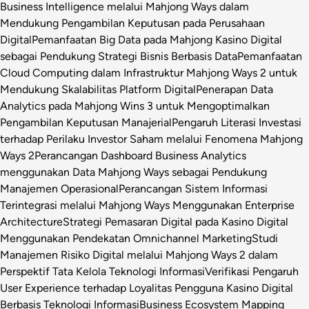
Business Intelligence melalui Mahjong Ways dalam
Mendukung Pengambilan Keputusan pada Perusahaan
Digital
Pemanfaatan Big Data pada Mahjong Kasino Digital
sebagai Pendukung Strategi Bisnis Berbasis Data
Pemanfaatan
Cloud Computing dalam Infrastruktur Mahjong Ways 2 untuk
Mendukung Skalabilitas Platform Digital
Penerapan Data
Analytics pada Mahjong Wins 3 untuk Mengoptimalkan
Pengambilan Keputusan Manajerial
Pengaruh Literasi Investasi
terhadap Perilaku Investor Saham melalui Fenomena Mahjong
Ways 2
Perancangan Dashboard Business Analytics
menggunakan Data Mahjong Ways sebagai Pendukung
Manajemen Operasional
Perancangan Sistem Informasi
Terintegrasi melalui Mahjong Ways Menggunakan Enterprise
Architecture
Strategi Pemasaran Digital pada Kasino Digital
Menggunakan Pendekatan Omnichannel Marketing
Studi
Manajemen Risiko Digital melalui Mahjong Ways 2 dalam
Perspektif Tata Kelola Teknologi Informasi
Verifikasi Pengaruh
User Experience terhadap Loyalitas Pengguna Kasino Digital
Berbasis Teknologi Informasi
Business Ecosystem Mapping