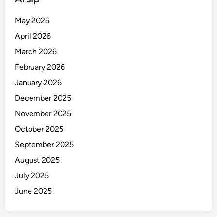
g
,
May 2026
D
April 2026
e
m
March 2026
i
February 2026
P
January 2026
a
r
December 2025
i
November 2025
w
October 2025
i
s
September 2025
a
August 2025
t
July 2025
a
K
June 2025
e
l