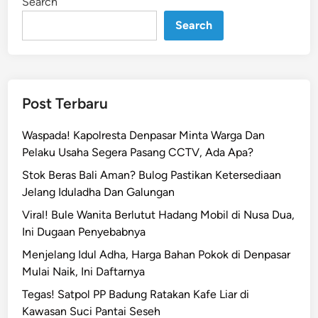
Search
n
i
h
Search
!
S
a
t
Post Terbaru
p
o
Waspada! Kapolresta Denpasar Minta Warga Dan
l
Pelaku Usaha Segera Pasang CCTV, Ada Apa?
P
Stok Beras Bali Aman? Bulog Pastikan Ketersediaan
P
Jelang Iduladha Dan Galungan
G
i
Viral! Bule Wanita Berlutut Hadang Mobil di Nusa Dua,
a
Ini Dugaan Penyebabnya
n
Menjelang Idul Adha, Harga Bahan Pokok di Denpasar
y
Mulai Naik, Ini Daftarnya
a
Tegas! Satpol PP Badung Ratakan Kafe Liar di
r
Kawasan Suci Pantai Seseh
A