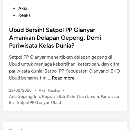
P
Aksi
o
Reaksi
s
t
Ubud Bersih! Satpol PP Gianyar
e
Amankan Delapan Gepeng, Demi
d
Pariwisata Kelas Dunia?
i
n
Satpol PP Gianyar menertibkan delapan gepeng di
Ubud untuk menjaga kebersihan, ketertiban, dan citra
pariwisata dunia. Satpol PP Kabupaten Gianyar di BKO
U
Ubud bersama tim …
Read more
b
P
22/02/2026
•
Aksi
,
Reaksi
•
u
o
Anti Gepeng
,
Info Kejadian Bali
,
Ketertiban Umum
,
Pariwisata
d
s
Bali
,
Satpol PP Gianyar
,
Ubud
B
t
e
e
r
d
s
i