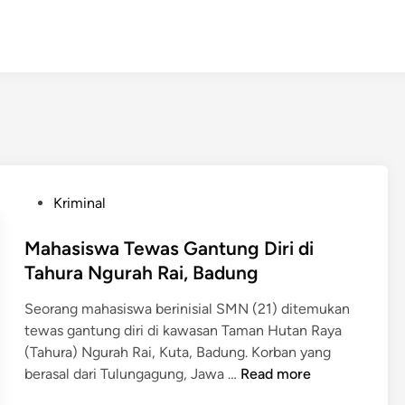
P
Kriminal
o
s
Mahasiswa Tewas Gantung Diri di
t
Tahura Ngurah Rai, Badung
e
Seorang mahasiswa berinisial SMN (21) ditemukan
d
tewas gantung diri di kawasan Taman Hutan Raya
i
(Tahura) Ngurah Rai, Kuta, Badung. Korban yang
n
M
berasal dari Tulungagung, Jawa …
Read more
a