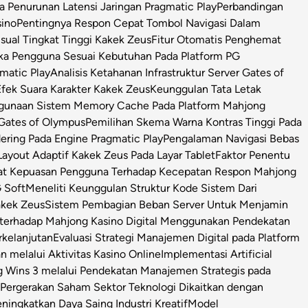
Penurunan Latensi Jaringan Pragmatic Play
Perbandingan
sino
Pentingnya Respon Cepat Tombol Navigasi Dalam
isual Tingkat Tinggi Kakek Zeus
Fitur Otomatis Penghemat
ka Pengguna Sesuai Kebutuhan Pada Platform PG
matic Play
Analisis Ketahanan Infrastruktur Server Gates of
Efek Suara Karakter Kakek Zeus
Keunggulan Tata Letak
ggunaan Sistem Memory Cache Pada Platform Mahjong
 Gates of Olympus
Pemilihan Skema Warna Kontras Tinggi Pada
ring Pada Engine Pragmatic Play
Pengalaman Navigasi Bebas
ayout Adaptif Kakek Zeus Pada Layar Tablet
Faktor Penentu
at Kepuasan Pengguna Terhadap Kecepatan Respon Mahjong
 Soft
Meneliti Keunggulan Struktur Kode Sistem Dari
Kakek Zeus
Sistem Pembagian Beban Server Untuk Menjamin
l terhadap Mahjong Kasino Digital Menggunakan Pendekatan
rkelanjutan
Evaluasi Strategi Manajemen Digital pada Platform
n melalui Aktivitas Kasino Online
Implementasi Artificial
g Wins 3 melalui Pendekatan Manajemen Strategis pada
i Pergerakan Saham Sektor Teknologi Dikaitkan dengan
ningkatkan Daya Saing Industri Kreatif
Model