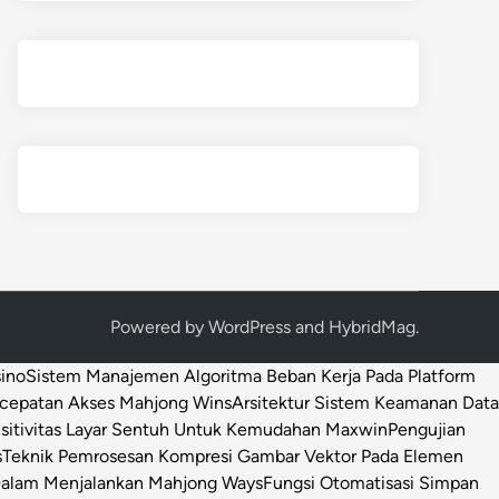
Powered by
WordPress
and
HybridMag
.
sino
Sistem Manajemen Algoritma Beban Kerja Pada Platform
ecepatan Akses Mahjong Wins
Arsitektur Sistem Keamanan Data
sitivitas Layar Sentuh Untuk Kemudahan Maxwin
Pengujian
s
Teknik Pemrosesan Kompresi Gambar Vektor Pada Elemen
 Dalam Menjalankan Mahjong Ways
Fungsi Otomatisasi Simpan