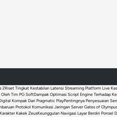
s 2
Riset Tingkat Kestabilan Latensi Streaming Platform Live Ka
 Oleh Tim PG Soft
Dampak Optimasi Script Engine Terhadap K
igital Kompak Dari Pragmatic Play
Pentingnya Penyesuaian Sen
baruan Protokol Komunikasi Jaringan Server Gates of Olympu
Karakter Kakek Zeus
Keunggulan Navigasi Layar Berdiri Ponsel