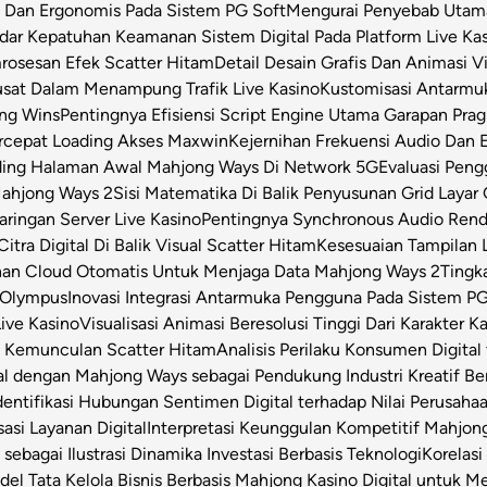
s Dan Ergonomis Pada Sistem PG Soft
Mengurai Penyebab Utama 
dar Kepatuhan Keamanan Sistem Digital Pada Platform Live Ka
osesan Efek Scatter Hitam
Detail Desain Grafis Dan Animasi V
usat Dalam Menampung Trafik Live Kasino
Kustomisasi Antarmu
ong Wins
Pentingnya Efisiensi Script Engine Utama Garapan Prag
rcepat Loading Akses Maxwin
Kejernihan Frekuensi Audio Dan 
ding Halaman Awal Mahjong Ways Di Network 5G
Evaluasi Pen
Mahjong Ways 2
Sisi Matematika Di Balik Penyusunan Grid Layar
ringan Server Live Kasino
Pentingnya Synchronous Audio Rende
itra Digital Di Balik Visual Scatter Hitam
Kesesuaian Tampilan L
an Cloud Otomatis Untuk Menjaga Data Mahjong Ways 2
Tingk
 Olympus
Inovasi Integrasi Antarmuka Pengguna Pada Sistem PG
Live Kasino
Visualisasi Animasi Beresolusi Tinggi Dari Karakter 
t Kemunculan Scatter Hitam
Analisis Perilaku Konsumen Digita
ital dengan Mahjong Ways sebagai Pendukung Industri Kreatif Be
dentifikasi Hubungan Sentimen Digital terhadap Nilai Perusahaa
asi Layanan Digital
Interpretasi Keunggulan Kompetitif Mahjon
sebagai Ilustrasi Dinamika Investasi Berbasis Teknologi
Korelas
el Tata Kelola Bisnis Berbasis Mahjong Kasino Digital untuk Me