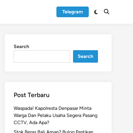
Switch
Telegram
Open
to
Search
dark
mode
Search
Search
Post Terbaru
Waspada! Kapolresta Denpasar Minta
Warga Dan Pelaku Usaha Segera Pasang
CCTV, Ada Apa?
Stok Beras Bali Aman? Bulog Pastikan