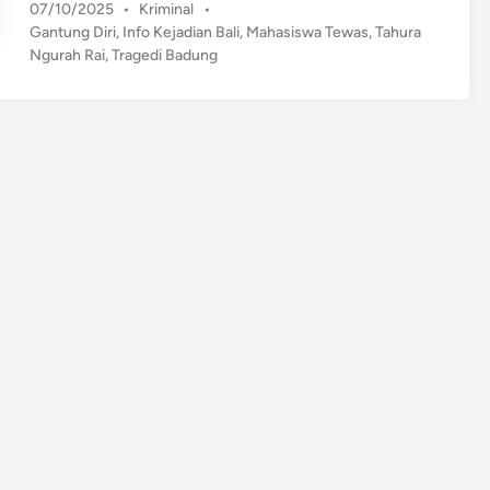
P
07/10/2025
•
Kriminal
•
h
o
Gantung Diri
,
Info Kejadian Bali
,
Mahasiswa Tewas
,
Tahura
a
s
Ngurah Rai
,
Tragedi Badung
s
t
i
e
s
d
w
i
n
a
T
e
w
a
s
G
a
n
t
u
n
g