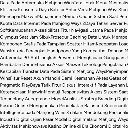
Data Pada Antarmuka Mahjong Wins
Tata Letak Menu Minimali
Efisiensi Konsumsi Daya Baterai Antar Versi Mahjong Ways
Stan
Mencapai Maxwin
Manajemen Memori Cache Sistem Saat Pemr
Kuota Data Internet Pada Mahjong Ways 2
Daya Tahan Server P
Soft
Kemudahan Aksesibilitas Fitur Navigasi Utama Pada Mahj
Olympus Saat Jam Sibuk
Prosedur Caching Data Untuk Mempe
Komponen Grafis Pada Tampilan Scatter Hitam
Kecepatan Loa
Wins
Kriteria Perangkat Handphone Yang Kompatibel Dengan 
Antarmuka PG Soft
Langkah Preventif Menghadapi Gangguan Ja
Hambatan Demi Efisiensi Akses Maxwin
Teknologi Pengolahan C
Kestabilan Transfer Data Pada Sistem Mahjong Ways
Penyimpan
Wins
Fitur Reset Akun Mandiri Demi Keamanan Akses Gates of
Pragmatic Play
Daya Tarik Fitur Diskusi Interaktif Pada Layanan 
Ketersediaan Maxwin
Menguji Responsivitas Akses Sistem Saa
Technology Acceptance Model
Analisis Strategi Branding Dig
Kasino Online Menggunakan Pendekatan Balanced Scorecard
I
Intelligence pada Mahjong Wins 3 dalam Mendukung Personalis
Industri Digital
Kajian Pasar Modal Digital melalui Mahjong Ways 
Aktivitas Mahjongways Kasino Online di Era Ekonomi Digital
Mod