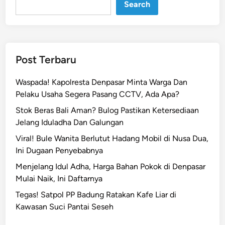
Search
j
a
u
S
P
Post Terbaru
P
G
Waspada! Kapolresta Denpasar Minta Warga Dan
P
Pelaku Usaha Segera Pasang CCTV, Ada Apa?
o
Stok Beras Bali Aman? Bulog Pastikan Ketersediaan
l
Jelang Iduladha Dan Galungan
d
a
Viral! Bule Wanita Berlutut Hadang Mobil di Nusa Dua,
B
Ini Dugaan Penyebabnya
a
Menjelang Idul Adha, Harga Bahan Pokok di Denpasar
l
Mulai Naik, Ini Daftarnya
i
Tegas! Satpol PP Badung Ratakan Kafe Liar di
,
Kawasan Suci Pantai Seseh
D
u