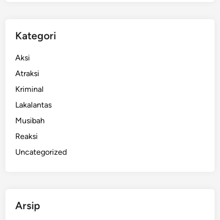
k
u
n
Kategori
g
P
Aksi
e
Atraksi
n
Kriminal
u
h
Lakalantas
P
Musibah
r
Reaksi
o
g
Uncategorized
r
a
m
M
Arsip
B