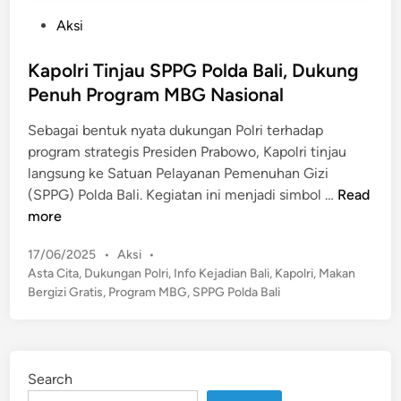
P
Aksi
o
s
Kapolri Tinjau SPPG Polda Bali, Dukung
t
Penuh Program MBG Nasional
e
Sebagai bentuk nyata dukungan Polri terhadap
d
program strategis Presiden Prabowo, Kapolri tinjau
i
langsung ke Satuan Pelayanan Pemenuhan Gizi
n
K
(SPPG) Polda Bali. Kegiatan ini menjadi simbol …
Read
a
more
p
P
17/06/2025
•
Aksi
•
o
o
Asta Cita
,
Dukungan Polri
,
Info Kejadian Bali
,
Kapolri
,
Makan
l
s
Bergizi Gratis
,
Program MBG
,
SPPG Polda Bali
r
t
i
e
T
d
i
i
Search
n
n