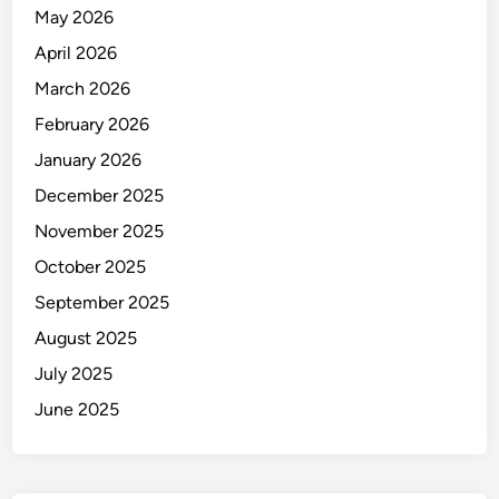
G
May 2026
N
April 2026
a
s
March 2026
i
February 2026
o
January 2026
n
a
December 2025
l
November 2025
October 2025
September 2025
August 2025
July 2025
June 2025