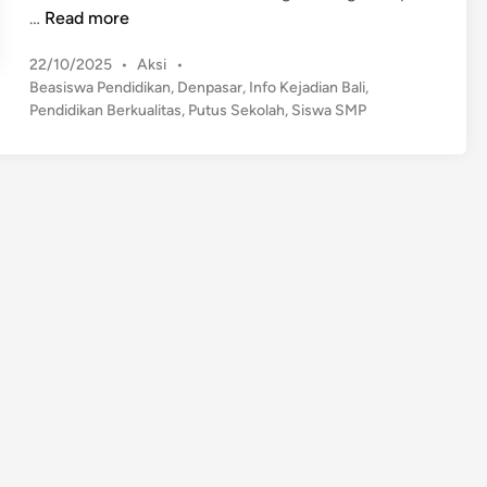
B
…
Read more
e
P
22/10/2025
•
Aksi
•
a
o
Beasiswa Pendidikan
,
Denpasar
,
Info Kejadian Bali
,
s
s
Pendidikan Berkualitas
,
Putus Sekolah
,
Siswa SMP
i
t
s
e
w
d
a
i
n
R
p
2
M
i
l
i
a
r
D
e