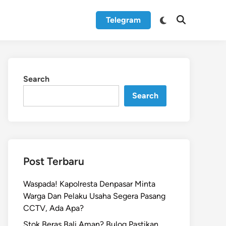
Switch
Telegram
Open
to
Search
dark
mode
Search
Search
Post Terbaru
Waspada! Kapolresta Denpasar Minta
Warga Dan Pelaku Usaha Segera Pasang
CCTV, Ada Apa?
Stok Beras Bali Aman? Bulog Pastikan