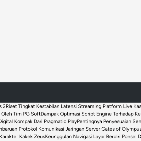
a
n
P
e
n
j
a
r
a
d
i
B
a
l
s 2
Riset Tingkat Kestabilan Latensi Streaming Platform Live Ka
i
 Oleh Tim PG Soft
Dampak Optimasi Script Engine Terhadap K
!
igital Kompak Dari Pragmatic Play
Pentingnya Penyesuaian Sen
baruan Protokol Komunikasi Jaringan Server Gates of Olympu
Karakter Kakek Zeus
Keunggulan Navigasi Layar Berdiri Ponsel