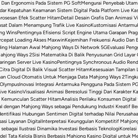
s Dan Ergonomis Pada Sistem PG Soft
Mengurai Penyebab Utama 
dar Kepatuhan Keamanan Sistem Digital Pada Platform Live Ka
osesan Efek Scatter Hitam
Detail Desain Grafis Dan Animasi V
usat Dalam Menampung Trafik Live Kasino
Kustomisasi Antarmu
ong Wins
Pentingnya Efisiensi Script Engine Utama Garapan Prag
rcepat Loading Akses Maxwin
Kejernihan Frekuensi Audio Dan 
ding Halaman Awal Mahjong Ways Di Network 5G
Evaluasi Pen
Mahjong Ways 2
Sisi Matematika Di Balik Penyusunan Grid Layar
ringan Server Live Kasino
Pentingnya Synchronous Audio Rende
itra Digital Di Balik Visual Scatter Hitam
Kesesuaian Tampilan L
an Cloud Otomatis Untuk Menjaga Data Mahjong Ways 2
Tingk
 Olympus
Inovasi Integrasi Antarmuka Pengguna Pada Sistem PG
Live Kasino
Visualisasi Animasi Beresolusi Tinggi Dari Karakter 
t Kemunculan Scatter Hitam
Analisis Perilaku Konsumen Digita
ital dengan Mahjong Ways sebagai Pendukung Industri Kreatif Be
dentifikasi Hubungan Sentimen Digital terhadap Nilai Perusahaa
asi Layanan Digital
Interpretasi Keunggulan Kompetitif Mahjon
sebagai Ilustrasi Dinamika Investasi Berbasis Teknologi
Korelas
el Tata Kelola Bisnis Berbasis Mahjong Kasino Digital untuk Me