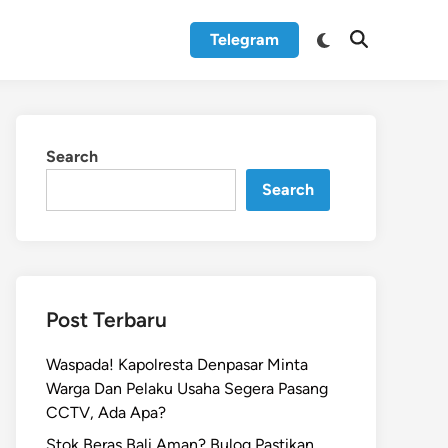
Switch
Telegram
Open
to
Search
dark
mode
Search
Search
Post Terbaru
Waspada! Kapolresta Denpasar Minta
Warga Dan Pelaku Usaha Segera Pasang
CCTV, Ada Apa?
Stok Beras Bali Aman? Bulog Pastikan