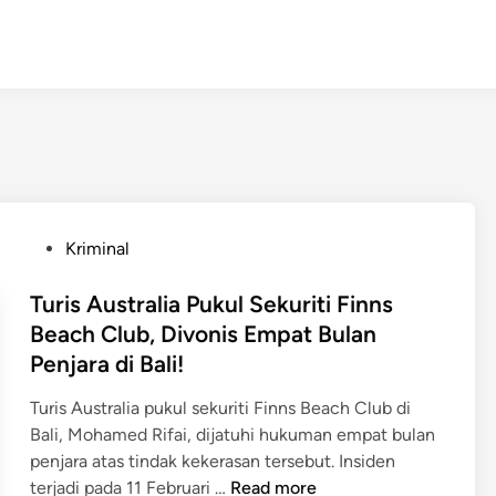
P
Kriminal
o
s
Turis Australia Pukul Sekuriti Finns
t
Beach Club, Divonis Empat Bulan
e
Penjara di Bali!
d
i
Turis Australia pukul sekuriti Finns Beach Club di
n
Bali, Mohamed Rifai, dijatuhi hukuman empat bulan
penjara atas tindak kekerasan tersebut. Insiden
T
terjadi pada 11 Februari …
Read more