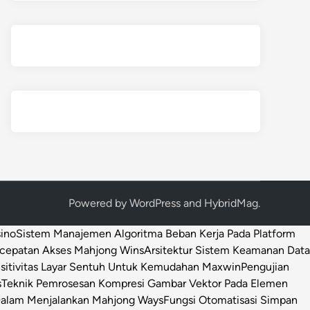
Powered by
WordPress
and
HybridMag
.
sino
Sistem Manajemen Algoritma Beban Kerja Pada Platform
ecepatan Akses Mahjong Wins
Arsitektur Sistem Keamanan Data
sitivitas Layar Sentuh Untuk Kemudahan Maxwin
Pengujian
s
Teknik Pemrosesan Kompresi Gambar Vektor Pada Elemen
 Dalam Menjalankan Mahjong Ways
Fungsi Otomatisasi Simpan