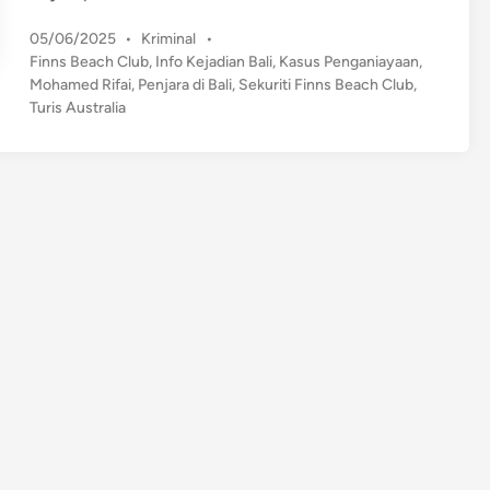
u
P
05/06/2025
•
Kriminal
•
r
o
Finns Beach Club
,
Info Kejadian Bali
,
Kasus Penganiayaan
,
i
s
Mohamed Rifai
,
Penjara di Bali
,
Sekuriti Finns Beach Club
,
s
t
Turis Australia
A
e
u
d
s
i
n
t
r
a
l
i
a
P
u
k
u
l
S