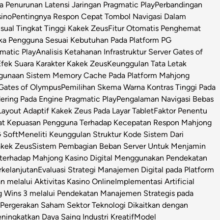
Penurunan Latensi Jaringan Pragmatic Play
Perbandingan
sino
Pentingnya Respon Cepat Tombol Navigasi Dalam
isual Tingkat Tinggi Kakek Zeus
Fitur Otomatis Penghemat
ka Pengguna Sesuai Kebutuhan Pada Platform PG
matic Play
Analisis Ketahanan Infrastruktur Server Gates of
Efek Suara Karakter Kakek Zeus
Keunggulan Tata Letak
ggunaan Sistem Memory Cache Pada Platform Mahjong
 Gates of Olympus
Pemilihan Skema Warna Kontras Tinggi Pada
ring Pada Engine Pragmatic Play
Pengalaman Navigasi Bebas
ayout Adaptif Kakek Zeus Pada Layar Tablet
Faktor Penentu
at Kepuasan Pengguna Terhadap Kecepatan Respon Mahjong
 Soft
Meneliti Keunggulan Struktur Kode Sistem Dari
Kakek Zeus
Sistem Pembagian Beban Server Untuk Menjamin
l terhadap Mahjong Kasino Digital Menggunakan Pendekatan
rkelanjutan
Evaluasi Strategi Manajemen Digital pada Platform
n melalui Aktivitas Kasino Online
Implementasi Artificial
g Wins 3 melalui Pendekatan Manajemen Strategis pada
i Pergerakan Saham Sektor Teknologi Dikaitkan dengan
ningkatkan Daya Saing Industri Kreatif
Model