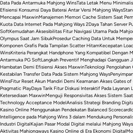
Data Pada Antarmuka Mahjong Wins
Tata Letak Menu Minimali
Efisiensi Konsumsi Daya Baterai Antar Versi Mahjong Ways
Stan
Mencapai Maxwin
Manajemen Memori Cache Sistem Saat Pemr
Kuota Data Internet Pada Mahjong Ways 2
Daya Tahan Server P
Soft
Kemudahan Aksesibilitas Fitur Navigasi Utama Pada Mahj
Olympus Saat Jam Sibuk
Prosedur Caching Data Untuk Mempe
Komponen Grafis Pada Tampilan Scatter Hitam
Kecepatan Loa
Wins
Kriteria Perangkat Handphone Yang Kompatibel Dengan 
Antarmuka PG Soft
Langkah Preventif Menghadapi Gangguan Ja
Hambatan Demi Efisiensi Akses Maxwin
Teknologi Pengolahan C
Kestabilan Transfer Data Pada Sistem Mahjong Ways
Penyimpan
Wins
Fitur Reset Akun Mandiri Demi Keamanan Akses Gates of
Pragmatic Play
Daya Tarik Fitur Diskusi Interaktif Pada Layanan 
Ketersediaan Maxwin
Menguji Responsivitas Akses Sistem Saa
Technology Acceptance Model
Analisis Strategi Branding Dig
Kasino Online Menggunakan Pendekatan Balanced Scorecard
I
Intelligence pada Mahjong Wins 3 dalam Mendukung Personalis
Industri Digital
Kajian Pasar Modal Digital melalui Mahjong Ways 
Aktivitas Mahjongways Kasino Online di Era Ekonomi Digital
Mod