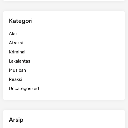
a
h
u
Kategori
n
T
Aksi
e
Atraksi
r
Kriminal
a
k
Lakalantas
h
Musibah
i
Reaksi
r
,
Uncategorized
K
o
r
b
Arsip
a