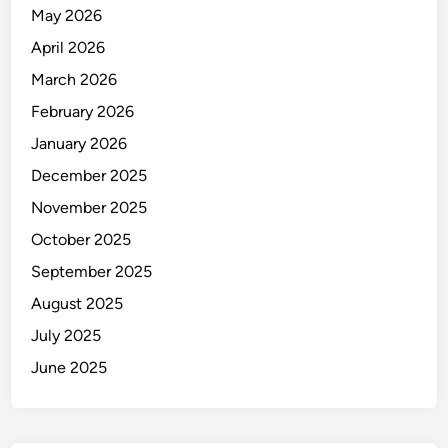
n
May 2026
J
April 2026
i
w
March 2026
a
February 2026
T
January 2026
e
r
December 2025
u
November 2025
s
October 2025
B
e
September 2025
r
August 2025
t
July 2025
a
m
June 2025
b
a
h