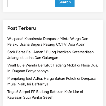
n
Search
j
i
r
B
Post Terbaru
a
l
Waspada! Kapolresta Denpasar Minta Warga Dan
i
Pelaku Usaha Segera Pasang CCTV, Ada Apa?
T
Stok Beras Bali Aman? Bulog Pastikan Ketersediaan
e
Jelang Iduladha Dan Galungan
r
p
Viral! Bule Wanita Berlutut Hadang Mobil di Nusa Dua,
a
Ini Dugaan Penyebabnya
r
Menjelang Idul Adha, Harga Bahan Pokok di Denpasar
a
Mulai Naik, Ini Daftarnya
h
Tegas! Satpol PP Badung Ratakan Kafe Liar di
1
Kawasan Suci Pantai Seseh
0
T