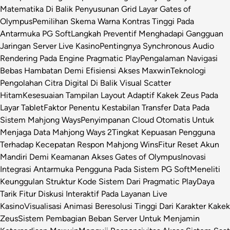
Matematika Di Balik Penyusunan Grid Layar Gates of
Olympus
Pemilihan Skema Warna Kontras Tinggi Pada
Antarmuka PG Soft
Langkah Preventif Menghadapi Gangguan
Jaringan Server Live Kasino
Pentingnya Synchronous Audio
Rendering Pada Engine Pragmatic Play
Pengalaman Navigasi
Bebas Hambatan Demi Efisiensi Akses Maxwin
Teknologi
Pengolahan Citra Digital Di Balik Visual Scatter
Hitam
Kesesuaian Tampilan Layout Adaptif Kakek Zeus Pada
Layar Tablet
Faktor Penentu Kestabilan Transfer Data Pada
Sistem Mahjong Ways
Penyimpanan Cloud Otomatis Untuk
Menjaga Data Mahjong Ways 2
Tingkat Kepuasan Pengguna
Terhadap Kecepatan Respon Mahjong Wins
Fitur Reset Akun
Mandiri Demi Keamanan Akses Gates of Olympus
Inovasi
Integrasi Antarmuka Pengguna Pada Sistem PG Soft
Meneliti
Keunggulan Struktur Kode Sistem Dari Pragmatic Play
Daya
Tarik Fitur Diskusi Interaktif Pada Layanan Live
Kasino
Visualisasi Animasi Beresolusi Tinggi Dari Karakter Kakek
Zeus
Sistem Pembagian Beban Server Untuk Menjamin