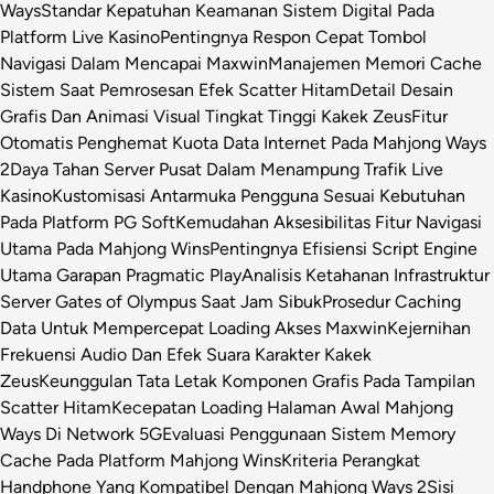
Ways
Standar Kepatuhan Keamanan Sistem Digital Pada
Platform Live Kasino
Pentingnya Respon Cepat Tombol
Navigasi Dalam Mencapai Maxwin
Manajemen Memori Cache
Sistem Saat Pemrosesan Efek Scatter Hitam
Detail Desain
Grafis Dan Animasi Visual Tingkat Tinggi Kakek Zeus
Fitur
Otomatis Penghemat Kuota Data Internet Pada Mahjong Ways
2
Daya Tahan Server Pusat Dalam Menampung Trafik Live
Kasino
Kustomisasi Antarmuka Pengguna Sesuai Kebutuhan
Pada Platform PG Soft
Kemudahan Aksesibilitas Fitur Navigasi
Utama Pada Mahjong Wins
Pentingnya Efisiensi Script Engine
Utama Garapan Pragmatic Play
Analisis Ketahanan Infrastruktur
Server Gates of Olympus Saat Jam Sibuk
Prosedur Caching
Data Untuk Mempercepat Loading Akses Maxwin
Kejernihan
Frekuensi Audio Dan Efek Suara Karakter Kakek
Zeus
Keunggulan Tata Letak Komponen Grafis Pada Tampilan
Scatter Hitam
Kecepatan Loading Halaman Awal Mahjong
Ways Di Network 5G
Evaluasi Penggunaan Sistem Memory
Cache Pada Platform Mahjong Wins
Kriteria Perangkat
Handphone Yang Kompatibel Dengan Mahjong Ways 2
Sisi