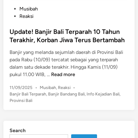
P
Musibah
o
Reaksi
s
t
Update! Banjir Bali Terparah 10 Tahun
e
Terakhir, Korban Jiwa Terus Bertambah
d
​​Banjir yang melanda sejumlah daerah di Provinsi Bali
i
pada Rabu (10/09) tercatat sebagai yang terparah
n
dalam satu dekade terakhir. ​Hingga Kamis (11/09)
U
pukul 11.00 WIB, …
Read more
p
P
11/09/2025
•
Musibah
,
Reaksi
•
d
o
Banjir Bali Terparah
,
Banjir Bandang Bali
,
Info Kejadian Bali
,
a
s
Provinsi Bali
t
t
e
e
!
d
B
i
Search
n
a