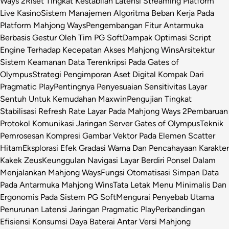
Ways 2
Riset Tingkat Kestabilan Latensi Streaming Platform
Live Kasino
Sistem Manajemen Algoritma Beban Kerja Pada
Platform Mahjong Ways
Pengembangan Fitur Antarmuka
Berbasis Gestur Oleh Tim PG Soft
Dampak Optimasi Script
Engine Terhadap Kecepatan Akses Mahjong Wins
Arsitektur
Sistem Keamanan Data Terenkripsi Pada Gates of
Olympus
Strategi Pengimporan Aset Digital Kompak Dari
Pragmatic Play
Pentingnya Penyesuaian Sensitivitas Layar
Sentuh Untuk Kemudahan Maxwin
Pengujian Tingkat
Stabilisasi Refresh Rate Layar Pada Mahjong Ways 2
Pembaruan
Protokol Komunikasi Jaringan Server Gates of Olympus
Teknik
Pemrosesan Kompresi Gambar Vektor Pada Elemen Scatter
Hitam
Eksplorasi Efek Gradasi Warna Dan Pencahayaan Karakter
Kakek Zeus
Keunggulan Navigasi Layar Berdiri Ponsel Dalam
Menjalankan Mahjong Ways
Fungsi Otomatisasi Simpan Data
Pada Antarmuka Mahjong Wins
Tata Letak Menu Minimalis Dan
Ergonomis Pada Sistem PG Soft
Mengurai Penyebab Utama
Penurunan Latensi Jaringan Pragmatic Play
Perbandingan
Efisiensi Konsumsi Daya Baterai Antar Versi Mahjong