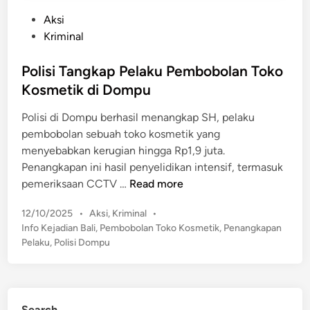
P
Aksi
o
Kriminal
s
t
Polisi Tangkap Pelaku Pembobolan Toko
e
Kosmetik di Dompu
d
Polisi di Dompu berhasil menangkap SH, pelaku
i
pembobolan sebuah toko kosmetik yang
n
menyebabkan kerugian hingga Rp1,9 juta.
Penangkapan ini hasil penyelidikan intensif, termasuk
P
pemeriksaan CCTV …
Read more
o
P
12/10/2025
•
Aksi
,
Kriminal
•
l
o
Info Kejadian Bali
,
Pembobolan Toko Kosmetik
,
Penangkapan
i
s
Pelaku
,
Polisi Dompu
s
t
i
e
T
d
a
i
Search