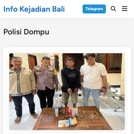
Skip
Info Kejadian Bali
Mai
Telegram
to
Open
Men
Search
content
Polisi Dompu