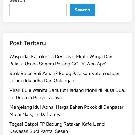
n
n
g
Search
k
a
p
P
Post Terbaru
e
l
Waspada! Kapolresta Denpasar Minta Warga Dan
a
Pelaku Usaha Segera Pasang CCTV, Ada Apa?
k
Stok Beras Bali Aman? Bulog Pastikan Ketersediaan
u
Jelang Iduladha Dan Galungan
P
e
Viral! Bule Wanita Berlutut Hadang Mobil di Nusa Dua,
m
Ini Dugaan Penyebabnya
b
Menjelang Idul Adha, Harga Bahan Pokok di Denpasar
o
Mulai Naik, Ini Daftarnya
b
Tegas! Satpol PP Badung Ratakan Kafe Liar di
o
Kawasan Suci Pantai Seseh
l