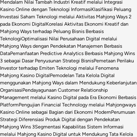
Mendalam Nilai Tambah Industri Kreatif melalui Integrasi
Kasino Online dengan Teknologi Informasi
Klasifikasi Peluang
Investasi Saham Teknologi melalui Aktivitas Mahjong Ways 2
pada Ekonomi Digital
Korelasi Aktivitas Ekonomi Kreatif dan
Mahjong Ways terhadap Peluang Bisnis Berbasis
Teknologi
Optimalisasi Nilai Perusahaan Digital melalui
Mahjong Ways dengan Pendekatan Manajemen Berbasis
Data
Pemanfaatan Predictive Analytics Berbasis Mahjong Wins
3 sebagai Dasar Penyusunan Strategi Bisnis
Pemetaan Perilaku
Investor terhadap Emiten Teknologi melalui Fenomena
Mahjong Kasino Digital
Pemodelan Tata Kelola Digital
menggunakan Mahjong Ways dalam Mendukung Keberlanjutan
Organisasi
Pendayagunaan Customer Relationship
Management melalui Kasino Digital pada Era Ekonomi Berbasis
Platform
Pengujian Financial Technology melalui Mahjongways
Kasino Online sebagai Bagian dari Ekonomi Modern
Perumusan
Strategi Diferensiasi Produk Digital dengan Pendekatan
Mahjong Wins 3
Segmentasi Kapabilitas Sistem Informasi
melalui Mahjong Kasino Digital untuk Mendukung Tata Kelola