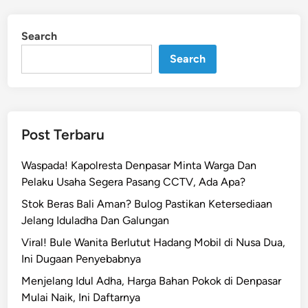
e
i
d
g
w
m
i
a
a
Search
n
a
O
s
A
Search
t
,
n
a
5
j
k
P
i
P
e
n
e
Post Terbaru
l
g
n
a
n
g
Waspada! Kapolresta Denpasar Minta Warga Dan
k
y
a
Pelaku Usaha Segera Pasang CCTV, Ada Apa?
u
a
n
D
Stok Beras Bali Aman? Bulog Pastikan Ketersediaan
D
i
i
Jelang Iduladha Dan Galungan
i
a
t
t
Viral! Bule Wanita Berlutut Hadang Mobil di Nusa Dua,
y
a
a
Ini Dugaan Penyebabnya
a
n
b
a
Menjelang Idul Adha, Harga Bahan Pokok di Denpasar
g
r
n
Mulai Naik, Ini Daftarnya
k
a