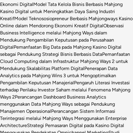
Ekonomi Digital
Model Tata Kelola Bisnis Berbasis Mahjong
Kasino Digital untuk Meningkatkan Daya Saing Industri
Kreatif
Model Teknososiopreneur Berbasis Mahjongways Kasino
Online dalam Mendorong Ekonomi Kreatif Digital
Observasi
Business Intelligence melalui Mahjong Ways dalam
Mendukung Pengambilan Keputusan pada Perusahaan
Digital
Pemanfaatan Big Data pada Mahjong Kasino Digital
sebagai Pendukung Strategi Bisnis Berbasis Data
Pemanfaatan
Cloud Computing dalam Infrastruktur Mahjong Ways 2 untuk
Mendukung Skalabilitas Platform Digital
Penerapan Data
Analytics pada Mahjong Wins 3 untuk Mengoptimalkan
Pengambilan Keputusan Manajerial
Pengaruh Literasi Investasi
terhadap Perilaku Investor Saham melalui Fenomena Mahjong
Ways 2
Perancangan Dashboard Business Analytics
menggunakan Data Mahjong Ways sebagai Pendukung
Manajemen Operasional
Perancangan Sistem Informasi
Terintegrasi melalui Mahjong Ways Menggunakan Enterprise
Architecture
Strategi Pemasaran Digital pada Kasino Digital
Menggunakan Pendekatan Omnichannel Marketing
Studi