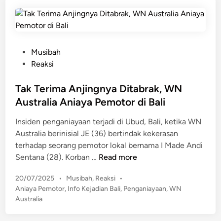
l
i
a
n
i
d
B
a
u
n
P
Musibah
r
D
o
Reaksi
u
i
s
W
b
t
Tak Terima Anjingnya Ditabrak, WN
N
a
e
Australia Aniaya Pemotor di Bali
A
k
d
R
a
Insiden penganiayaan terjadi di Ubud, Bali, ketika WN
i
u
r
Australia berinisial JE (36) bertindak kekerasan
n
s
H
terhadap seorang pemotor lokal bernama I Made Andi
i
i
T
Sentana (28). Korban …
Read more
a
n
a
,
g
P
20/07/2025
•
Musibah
,
Reaksi
•
k
D
g
o
Aniaya Pemotor
,
Info Kejadian Bali
,
Penganiayaan
,
WN
T
i
s
a
Australia
e
d
t
T
r
u
e