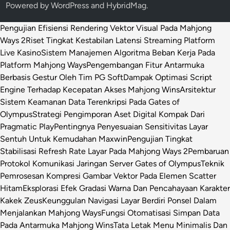
Powered by
WordPress
and
HybridMag
.
Pengujian Efisiensi Rendering Vektor Visual Pada Mahjong
Ways 2
Riset Tingkat Kestabilan Latensi Streaming Platform
Live Kasino
Sistem Manajemen Algoritma Beban Kerja Pada
Platform Mahjong Ways
Pengembangan Fitur Antarmuka
Berbasis Gestur Oleh Tim PG Soft
Dampak Optimasi Script
Engine Terhadap Kecepatan Akses Mahjong Wins
Arsitektur
Sistem Keamanan Data Terenkripsi Pada Gates of
Olympus
Strategi Pengimporan Aset Digital Kompak Dari
Pragmatic Play
Pentingnya Penyesuaian Sensitivitas Layar
Sentuh Untuk Kemudahan Maxwin
Pengujian Tingkat
Stabilisasi Refresh Rate Layar Pada Mahjong Ways 2
Pembaruan
Protokol Komunikasi Jaringan Server Gates of Olympus
Teknik
Pemrosesan Kompresi Gambar Vektor Pada Elemen Scatter
Hitam
Eksplorasi Efek Gradasi Warna Dan Pencahayaan Karakter
Kakek Zeus
Keunggulan Navigasi Layar Berdiri Ponsel Dalam
Menjalankan Mahjong Ways
Fungsi Otomatisasi Simpan Data
Pada Antarmuka Mahjong Wins
Tata Letak Menu Minimalis Dan