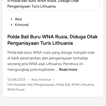
n
a
s
a
P
Aksi
r
o
Kriminal
!
s
D
t
Polda Bali Buru WNA Rusia, Diduga Otak
u
e
Penganiayaan Turis Lithuania
a
d
P
Polda bali buru WNA rusia yang diduga menjadi otak
i
r
di balik perampokan dan penganiayaan terhadap
n
i
seorang pria WNA asal Lithuania. Peristiwa ini
a
P
mengungkap pola kejahatan …
Read more
D
o
i
P
12/08/2025
•
Aksi
,
Kriminal
•
l
a
o
Info Kejadian Bali
,
Penganiayaan
,
Polda Bali
,
WNA Lithuania
,
d
n
s
WNA Rusia
a
i
t
B
a
e
a
d
y