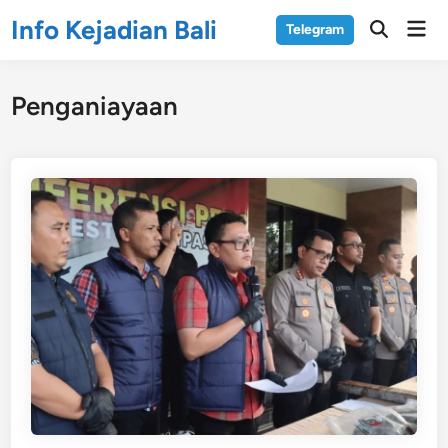
Skip
Info Kejadian Bali
Mai
Telegram
to
Open
Men
Search
content
Penganiayaan