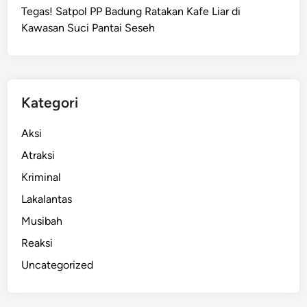
T
a
Tegas! Satpol PP Badung Ratakan Kafe Liar di
k
u
p
Kawasan Suci Pantai Seseh
,
r
W
i
N
s
A
L
u
Kategori
i
s
t
t
Aksi
h
r
u
Atraksi
a
a
Kriminal
l
n
i
Lakalantas
i
a
a
Musibah
A
Reaksi
n
i
Uncategorized
a
y