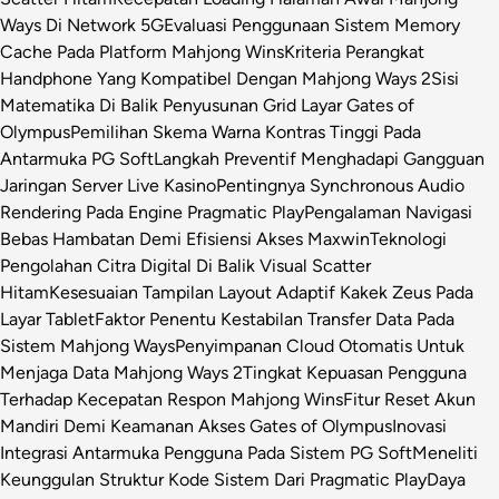
Ways Di Network 5G
Evaluasi Penggunaan Sistem Memory
Cache Pada Platform Mahjong Wins
Kriteria Perangkat
Handphone Yang Kompatibel Dengan Mahjong Ways 2
Sisi
Matematika Di Balik Penyusunan Grid Layar Gates of
Olympus
Pemilihan Skema Warna Kontras Tinggi Pada
Antarmuka PG Soft
Langkah Preventif Menghadapi Gangguan
Jaringan Server Live Kasino
Pentingnya Synchronous Audio
Rendering Pada Engine Pragmatic Play
Pengalaman Navigasi
Bebas Hambatan Demi Efisiensi Akses Maxwin
Teknologi
Pengolahan Citra Digital Di Balik Visual Scatter
Hitam
Kesesuaian Tampilan Layout Adaptif Kakek Zeus Pada
Layar Tablet
Faktor Penentu Kestabilan Transfer Data Pada
Sistem Mahjong Ways
Penyimpanan Cloud Otomatis Untuk
Menjaga Data Mahjong Ways 2
Tingkat Kepuasan Pengguna
Terhadap Kecepatan Respon Mahjong Wins
Fitur Reset Akun
Mandiri Demi Keamanan Akses Gates of Olympus
Inovasi
Integrasi Antarmuka Pengguna Pada Sistem PG Soft
Meneliti
Keunggulan Struktur Kode Sistem Dari Pragmatic Play
Daya