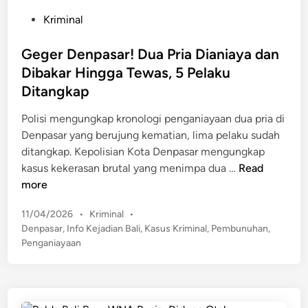
P
Kriminal
o
s
Geger Denpasar! Dua Pria Dianiaya dan
t
Dibakar Hingga Tewas, 5 Pelaku
e
Ditangkap
d
i
Polisi mengungkap kronologi penganiayaan dua pria di
n
Denpasar yang berujung kematian, lima pelaku sudah
ditangkap. Kepolisian Kota Denpasar mengungkap
G
kasus kekerasan brutal yang menimpa dua …
Read
e
more
g
P
11/04/2026
•
Kriminal
•
e
o
Denpasar
,
Info Kejadian Bali
,
Kasus Kriminal
,
Pembunuhan
,
r
s
Penganiayaan
D
t
e
e
n
d
p
i