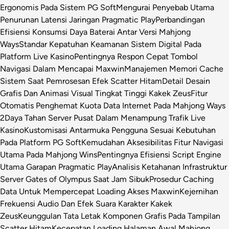
Ergonomis Pada Sistem PG Soft
Mengurai Penyebab Utama
Penurunan Latensi Jaringan Pragmatic Play
Perbandingan
Efisiensi Konsumsi Daya Baterai Antar Versi Mahjong
Ways
Standar Kepatuhan Keamanan Sistem Digital Pada
Platform Live Kasino
Pentingnya Respon Cepat Tombol
Navigasi Dalam Mencapai Maxwin
Manajemen Memori Cache
Sistem Saat Pemrosesan Efek Scatter Hitam
Detail Desain
Grafis Dan Animasi Visual Tingkat Tinggi Kakek Zeus
Fitur
Otomatis Penghemat Kuota Data Internet Pada Mahjong Ways
2
Daya Tahan Server Pusat Dalam Menampung Trafik Live
Kasino
Kustomisasi Antarmuka Pengguna Sesuai Kebutuhan
Pada Platform PG Soft
Kemudahan Aksesibilitas Fitur Navigasi
Utama Pada Mahjong Wins
Pentingnya Efisiensi Script Engine
Utama Garapan Pragmatic Play
Analisis Ketahanan Infrastruktur
Server Gates of Olympus Saat Jam Sibuk
Prosedur Caching
Data Untuk Mempercepat Loading Akses Maxwin
Kejernihan
Frekuensi Audio Dan Efek Suara Karakter Kakek
Zeus
Keunggulan Tata Letak Komponen Grafis Pada Tampilan
Scatter Hitam
Kecepatan Loading Halaman Awal Mahjong