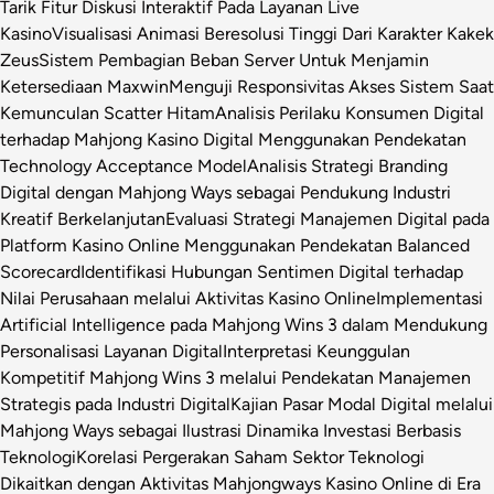
Tarik Fitur Diskusi Interaktif Pada Layanan Live
Kasino
Visualisasi Animasi Beresolusi Tinggi Dari Karakter Kakek
Zeus
Sistem Pembagian Beban Server Untuk Menjamin
Ketersediaan Maxwin
Menguji Responsivitas Akses Sistem Saat
Kemunculan Scatter Hitam
Analisis Perilaku Konsumen Digital
terhadap Mahjong Kasino Digital Menggunakan Pendekatan
Technology Acceptance Model
Analisis Strategi Branding
Digital dengan Mahjong Ways sebagai Pendukung Industri
Kreatif Berkelanjutan
Evaluasi Strategi Manajemen Digital pada
Platform Kasino Online Menggunakan Pendekatan Balanced
Scorecard
Identifikasi Hubungan Sentimen Digital terhadap
Nilai Perusahaan melalui Aktivitas Kasino Online
Implementasi
Artificial Intelligence pada Mahjong Wins 3 dalam Mendukung
Personalisasi Layanan Digital
Interpretasi Keunggulan
Kompetitif Mahjong Wins 3 melalui Pendekatan Manajemen
Strategis pada Industri Digital
Kajian Pasar Modal Digital melalui
Mahjong Ways sebagai Ilustrasi Dinamika Investasi Berbasis
Teknologi
Korelasi Pergerakan Saham Sektor Teknologi
Dikaitkan dengan Aktivitas Mahjongways Kasino Online di Era