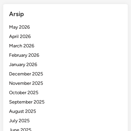
a
P
Arsip
e
m
May 2026
o
April 2026
t
o
March 2026
r
February 2026
d
January 2026
i
B
December 2025
a
November 2025
l
October 2025
i
September 2025
August 2025
July 2025
June 2025