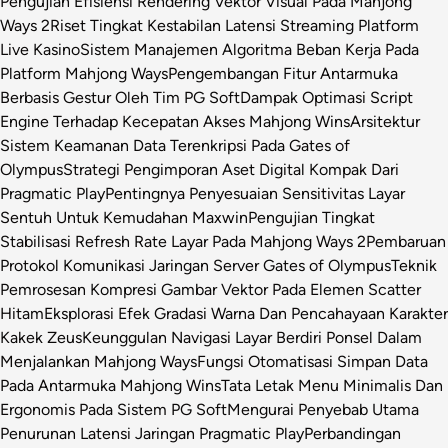
Pengujian Efisiensi Rendering Vektor Visual Pada Mahjong
Ways 2
Riset Tingkat Kestabilan Latensi Streaming Platform
Live Kasino
Sistem Manajemen Algoritma Beban Kerja Pada
Platform Mahjong Ways
Pengembangan Fitur Antarmuka
Berbasis Gestur Oleh Tim PG Soft
Dampak Optimasi Script
Engine Terhadap Kecepatan Akses Mahjong Wins
Arsitektur
Sistem Keamanan Data Terenkripsi Pada Gates of
Olympus
Strategi Pengimporan Aset Digital Kompak Dari
Pragmatic Play
Pentingnya Penyesuaian Sensitivitas Layar
Sentuh Untuk Kemudahan Maxwin
Pengujian Tingkat
Stabilisasi Refresh Rate Layar Pada Mahjong Ways 2
Pembaruan
Protokol Komunikasi Jaringan Server Gates of Olympus
Teknik
Pemrosesan Kompresi Gambar Vektor Pada Elemen Scatter
Hitam
Eksplorasi Efek Gradasi Warna Dan Pencahayaan Karakter
Kakek Zeus
Keunggulan Navigasi Layar Berdiri Ponsel Dalam
Menjalankan Mahjong Ways
Fungsi Otomatisasi Simpan Data
Pada Antarmuka Mahjong Wins
Tata Letak Menu Minimalis Dan
Ergonomis Pada Sistem PG Soft
Mengurai Penyebab Utama
Penurunan Latensi Jaringan Pragmatic Play
Perbandingan