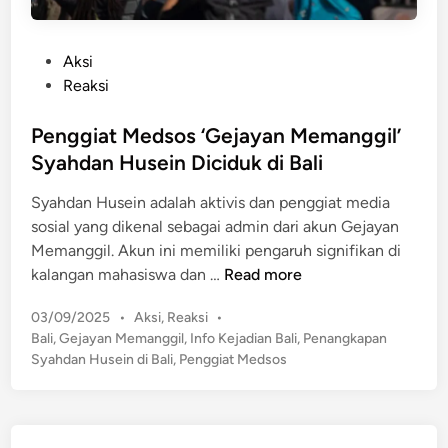
P
Aksi
o
Reaksi
s
t
Penggiat Medsos ‘Gejayan Memanggil’
e
Syahdan Husein Diciduk di Bali
d
Syahdan Husein adalah aktivis dan penggiat media
i
sosial yang dikenal sebagai admin dari akun Gejayan
n
Memanggil. Akun ini memiliki pengaruh signifikan di
P
kalangan mahasiswa dan …
Read more
e
P
03/09/2025
•
Aksi
,
Reaksi
•
n
o
Bali
,
Gejayan Memanggil
,
Info Kejadian Bali
,
Penangkapan
g
s
Syahdan Husein di Bali
,
Penggiat Medsos
g
t
i
e
a
d
t
i