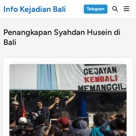
Skip
Info Kejadian Bali
Mai
Telegram
to
Open
Men
Search
content
Penangkapan Syahdan Husein di
Bali