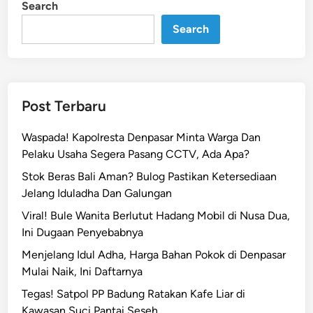
Search
n
M
e
Search
d
s
o
s
Post Terbaru
‘
G
Waspada! Kapolresta Denpasar Minta Warga Dan
e
Pelaku Usaha Segera Pasang CCTV, Ada Apa?
j
Stok Beras Bali Aman? Bulog Pastikan Ketersediaan
a
Jelang Iduladha Dan Galungan
y
a
Viral! Bule Wanita Berlutut Hadang Mobil di Nusa Dua,
n
Ini Dugaan Penyebabnya
M
Menjelang Idul Adha, Harga Bahan Pokok di Denpasar
e
Mulai Naik, Ini Daftarnya
m
Tegas! Satpol PP Badung Ratakan Kafe Liar di
a
Kawasan Suci Pantai Seseh