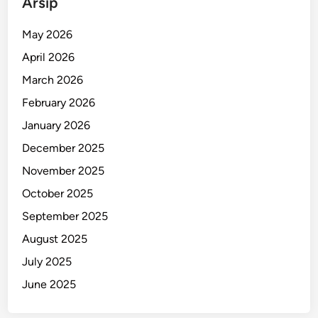
Arsip
D
i
May 2026
c
April 2026
i
d
March 2026
u
February 2026
k
January 2026
d
i
December 2025
B
November 2025
a
October 2025
l
i
September 2025
August 2025
July 2025
June 2025