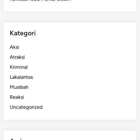
n
g
g
i
l
Kategori
’
S
Aksi
y
Atraksi
a
Kriminal
h
d
Lakalantas
a
Musibah
n
Reaksi
H
u
Uncategorized
s
e
i
n