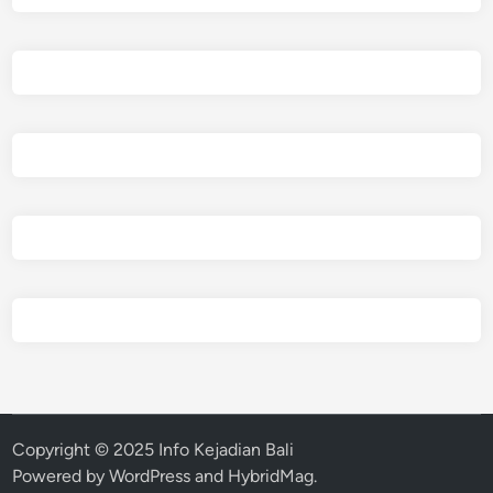
Copyright © 2025 Info Kejadian Bali
Powered by
WordPress
and
HybridMag
.