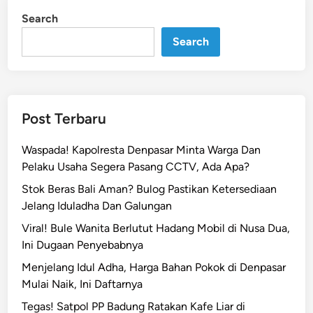
a
i
Search
n
n
Search
!
P
e
m
k
Post Terbaru
o
t
Waspada! Kapolresta Denpasar Minta Warga Dan
D
Pelaku Usaha Segera Pasang CCTV, Ada Apa?
e
Stok Beras Bali Aman? Bulog Pastikan Ketersediaan
n
Jelang Iduladha Dan Galungan
p
a
Viral! Bule Wanita Berlutut Hadang Mobil di Nusa Dua,
s
Ini Dugaan Penyebabnya
a
Menjelang Idul Adha, Harga Bahan Pokok di Denpasar
r
Mulai Naik, Ini Daftarnya
D
Tegas! Satpol PP Badung Ratakan Kafe Liar di
u