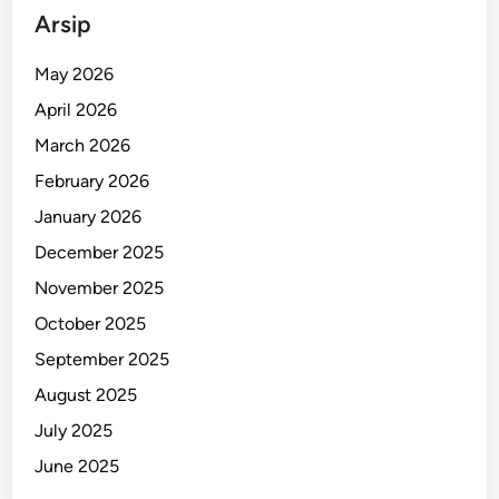
D
Arsip
e
n
May 2026
g
April 2026
a
n
March 2026
U
February 2026
p
January 2026
g
r
December 2025
a
November 2025
d
October 2025
e
F
September 2025
a
August 2025
s
July 2025
k
e
June 2025
s