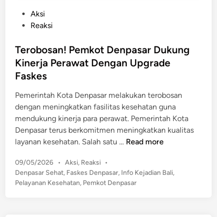
P
Aksi
o
Reaksi
s
t
Terobosan! Pemkot Denpasar Dukung
e
Kinerja Perawat Dengan Upgrade
d
Faskes
i
n
Pemerintah Kota Denpasar melakukan terobosan
dengan meningkatkan fasilitas kesehatan guna
mendukung kinerja para perawat. Pemerintah Kota
Denpasar terus berkomitmen meningkatkan kualitas
T
layanan kesehatan. Salah satu …
Read more
e
P
09/05/2026
•
Aksi
,
Reaksi
•
r
o
Denpasar Sehat
,
Faskes Denpasar
,
Info Kejadian Bali
,
o
s
Pelayanan Kesehatan
,
Pemkot Denpasar
b
t
o
e
s
d