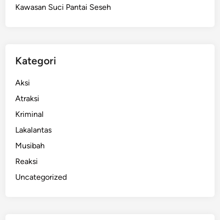
Kawasan Suci Pantai Seseh
k
u
n
g
K
Kategori
i
n
Aksi
e
Atraksi
r
Kriminal
j
a
Lakalantas
P
Musibah
e
Reaksi
r
a
Uncategorized
w
a
t