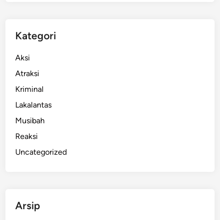
l
i
,
Kategori
L
a
Aksi
n
Atraksi
g
Kriminal
k
a
Lakalantas
h
Musibah
B
Reaksi
a
r
Uncategorized
u
R
e
p
Arsip
r