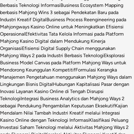
Berbasis Teknologi Informasi
Business Ecosystem Mapping
berbasis Mahjong Wins 3 sebagai Pendekatan Baru pada
Industri Kreatif Digital
Business Process Reengineering pada
Mahjongways Kasino Online untuk Meningkatkan Efisiensi
Operasional
Efektivitas Tata Kelola Informasi pada Platform
Mahjong Kasino Digital dalam Mendukung Kinerja
Organisasi
Efisiensi Digital Supply Chain menggunakan
Mahjong Ways 2 pada Industri Berbasis Teknologi
Eksplorasi
Business Model Canvas pada Platform Mahjong Ways untuk
Mendorong Keunggulan Kompetitif
Formulasi Kerangka
Manajemen Pengetahuan menggunakan Mahjong Ways dalam
Lingkungan Bisnis Digital
Hubungan Kapitalisasi Pasar dengan
Inovasi Layanan Kasino Online di Tengah Disrupsi
Teknologi
Integrasi Business Analytics dan Mahjong Ways 2
sebagai Pendukung Pengambilan Keputusan Eksekutif
Kajian
Mendalam Nilai Tambah Industri Kreatif melalui Integrasi
Kasino Online dengan Teknologi Informasi
Klasifikasi Peluang
Investasi Saham Teknologi melalui Aktivitas Mahjong Ways 2