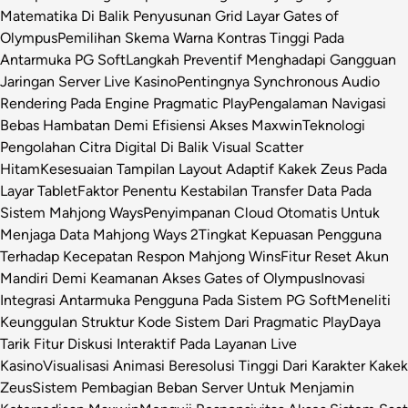
Matematika Di Balik Penyusunan Grid Layar Gates of
Olympus
Pemilihan Skema Warna Kontras Tinggi Pada
Antarmuka PG Soft
Langkah Preventif Menghadapi Gangguan
Jaringan Server Live Kasino
Pentingnya Synchronous Audio
Rendering Pada Engine Pragmatic Play
Pengalaman Navigasi
Bebas Hambatan Demi Efisiensi Akses Maxwin
Teknologi
Pengolahan Citra Digital Di Balik Visual Scatter
Hitam
Kesesuaian Tampilan Layout Adaptif Kakek Zeus Pada
Layar Tablet
Faktor Penentu Kestabilan Transfer Data Pada
Sistem Mahjong Ways
Penyimpanan Cloud Otomatis Untuk
Menjaga Data Mahjong Ways 2
Tingkat Kepuasan Pengguna
Terhadap Kecepatan Respon Mahjong Wins
Fitur Reset Akun
Mandiri Demi Keamanan Akses Gates of Olympus
Inovasi
Integrasi Antarmuka Pengguna Pada Sistem PG Soft
Meneliti
Keunggulan Struktur Kode Sistem Dari Pragmatic Play
Daya
Tarik Fitur Diskusi Interaktif Pada Layanan Live
Kasino
Visualisasi Animasi Beresolusi Tinggi Dari Karakter Kakek
Zeus
Sistem Pembagian Beban Server Untuk Menjamin