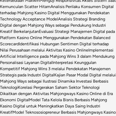
Ketersediaan Maxwin
Menguji Responsivitas Akses Sistem Saat
Kemunculan Scatter Hitam
Analisis Perilaku Konsumen Digital
terhadap Mahjong Kasino Digital Menggunakan Pendekatan
Technology Acceptance Model
Analisis Strategi Branding
Digital dengan Mahjong Ways sebagai Pendukung Industri
Kreatif Berkelanjutan
Evaluasi Strategi Manajemen Digital pada
Platform Kasino Online Menggunakan Pendekatan Balanced
Scorecard
Identifikasi Hubungan Sentimen Digital terhadap
Nilai Perusahaan melalui Aktivitas Kasino Online
Implementasi
Artificial Intelligence pada Mahjong Wins 3 dalam Mendukung
Personalisasi Layanan Digital
Interpretasi Keunggulan
Kompetitif Mahjong Wins 3 melalui Pendekatan Manajemen
Strategis pada Industri Digital
Kajian Pasar Modal Digital melalui
Mahjong Ways sebagai Ilustrasi Dinamika Investasi Berbasis
Teknologi
Korelasi Pergerakan Saham Sektor Teknologi
Dikaitkan dengan Aktivitas Mahjongways Kasino Online di Era
Ekonomi Digital
Model Tata Kelola Bisnis Berbasis Mahjong
Kasino Digital untuk Meningkatkan Daya Saing Industri
Kreatif
Model Teknososiopreneur Berbasis Mahjongways Kasino