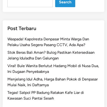
Search
a
n
D
i
n
Post Terbaru
a
m
Waspada! Kapolresta Denpasar Minta Warga Dan
i
Pelaku Usaha Segera Pasang CCTV, Ada Apa?
k
Stok Beras Bali Aman? Bulog Pastikan Ketersediaan
a
Jelang Iduladha Dan Galungan
P
A
Viral! Bule Wanita Berlutut Hadang Mobil di Nusa Dua,
W
Ini Dugaan Penyebabnya
D
Menjelang Idul Adha, Harga Bahan Pokok di Denpasar
P
Mulai Naik, Ini Daftarnya
R
Tegas! Satpol PP Badung Ratakan Kafe Liar di
D
Kawasan Suci Pantai Seseh
B
a