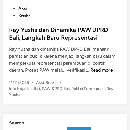
P
Aksi
o
Reaksi
s
t
Ray Yusha dan Dinamika PAW DPRD
e
Bali, Langkah Baru Representasi
d
Ray Yusha dan dinamika PAW DPRD Bali menarik
i
perhatian publik karena menjadi langkah baru dalam
n
memperkuat representasi perempuan di politik
R
daerah. Proses PAW melalui verifikasi …
Read more
a
P
11/11/2025
•
Aksi
,
Reaksi
•
y
o
Info Kejadian Bali
,
PAW DPRD Bali
,
Politisi Perempuan
,
Ray
Y
s
Yusha
u
t
s
e
h
d
a
i
Search
n
d