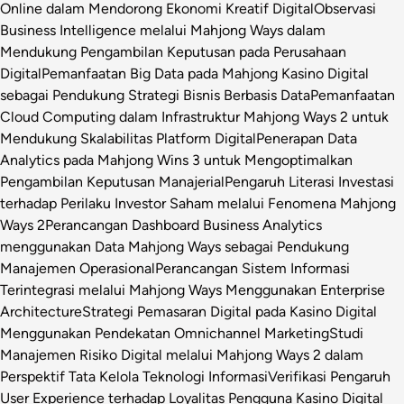
Online dalam Mendorong Ekonomi Kreatif Digital
Observasi
Business Intelligence melalui Mahjong Ways dalam
Mendukung Pengambilan Keputusan pada Perusahaan
Digital
Pemanfaatan Big Data pada Mahjong Kasino Digital
sebagai Pendukung Strategi Bisnis Berbasis Data
Pemanfaatan
Cloud Computing dalam Infrastruktur Mahjong Ways 2 untuk
Mendukung Skalabilitas Platform Digital
Penerapan Data
Analytics pada Mahjong Wins 3 untuk Mengoptimalkan
Pengambilan Keputusan Manajerial
Pengaruh Literasi Investasi
terhadap Perilaku Investor Saham melalui Fenomena Mahjong
Ways 2
Perancangan Dashboard Business Analytics
menggunakan Data Mahjong Ways sebagai Pendukung
Manajemen Operasional
Perancangan Sistem Informasi
Terintegrasi melalui Mahjong Ways Menggunakan Enterprise
Architecture
Strategi Pemasaran Digital pada Kasino Digital
Menggunakan Pendekatan Omnichannel Marketing
Studi
Manajemen Risiko Digital melalui Mahjong Ways 2 dalam
Perspektif Tata Kelola Teknologi Informasi
Verifikasi Pengaruh
User Experience terhadap Loyalitas Pengguna Kasino Digital