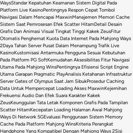
Ways
Standar Kepatuhan Keamanan Sistem Digital Pada
Platform Live Kasino
Pentingnya Respon Cepat Tombol
Navigasi Dalam Mencapai Maxwin
Manajemen Memori Cache
Sistem Saat Pemrosesan Efek Scatter Hitam
Detail Desain
Grafis Dan Animasi Visual Tingkat Tinggi Kakek Zeus
Fitur
Otomatis Penghemat Kuota Data Internet Pada Mahjong Ways
2
Daya Tahan Server Pusat Dalam Menampung Trafik Live
Kasino
Kustomisasi Antarmuka Pengguna Sesuai Kebutuhan
Pada Platform PG Soft
Kemudahan Aksesibilitas Fitur Navigasi
Utama Pada Mahjong Wins
Pentingnya Efisiensi Script Engine
Utama Garapan Pragmatic Play
Analisis Ketahanan Infrastruktur
Server Gates of Olympus Saat Jam Sibuk
Prosedur Caching
Data Untuk Mempercepat Loading Akses Maxwin
Kejernihan
Frekuensi Audio Dan Efek Suara Karakter Kakek
Zeus
Keunggulan Tata Letak Komponen Grafis Pada Tampilan
Scatter Hitam
Kecepatan Loading Halaman Awal Mahjong
Ways Di Network 5G
Evaluasi Penggunaan Sistem Memory
Cache Pada Platform Mahjong Wins
Kriteria Perangkat
Handphone Yang Kompatibel Dengan Mahjong Ways 2
Sisi