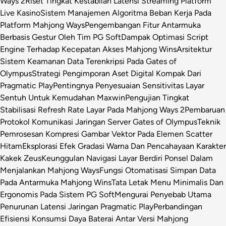
Ways 2
Riset Tingkat Kestabilan Latensi Streaming Platform
Live Kasino
Sistem Manajemen Algoritma Beban Kerja Pada
Platform Mahjong Ways
Pengembangan Fitur Antarmuka
Berbasis Gestur Oleh Tim PG Soft
Dampak Optimasi Script
Engine Terhadap Kecepatan Akses Mahjong Wins
Arsitektur
Sistem Keamanan Data Terenkripsi Pada Gates of
Olympus
Strategi Pengimporan Aset Digital Kompak Dari
Pragmatic Play
Pentingnya Penyesuaian Sensitivitas Layar
Sentuh Untuk Kemudahan Maxwin
Pengujian Tingkat
Stabilisasi Refresh Rate Layar Pada Mahjong Ways 2
Pembaruan
Protokol Komunikasi Jaringan Server Gates of Olympus
Teknik
Pemrosesan Kompresi Gambar Vektor Pada Elemen Scatter
Hitam
Eksplorasi Efek Gradasi Warna Dan Pencahayaan Karakter
Kakek Zeus
Keunggulan Navigasi Layar Berdiri Ponsel Dalam
Menjalankan Mahjong Ways
Fungsi Otomatisasi Simpan Data
Pada Antarmuka Mahjong Wins
Tata Letak Menu Minimalis Dan
Ergonomis Pada Sistem PG Soft
Mengurai Penyebab Utama
Penurunan Latensi Jaringan Pragmatic Play
Perbandingan
Efisiensi Konsumsi Daya Baterai Antar Versi Mahjong