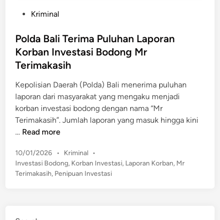
P
Kriminal
o
s
Polda Bali Terima Puluhan Laporan
t
Korban Investasi Bodong Mr
e
Terimakasih
d
i
Kepolisian Daerah (Polda) Bali menerima puluhan
n
laporan dari masyarakat yang mengaku menjadi
korban investasi bodong dengan nama “Mr
Terimakasih”. Jumlah laporan yang masuk hingga kini
P
…
Read more
o
P
10/01/2026
•
Kriminal
•
l
o
Investasi Bodong
,
Korban Investasi
,
Laporan Korban
,
Mr
d
s
Terimakasih
,
Penipuan Investasi
a
t
B
e
a
d
l
i