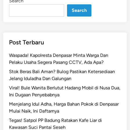
Search
n
i
T
Search
e
r
i
m
Post Terbaru
a
P
Waspada! Kapolresta Denpasar Minta Warga Dan
u
Pelaku Usaha Segera Pasang CCTV, Ada Apa?
l
Stok Beras Bali Aman? Bulog Pastikan Ketersediaan
u
Jelang Iduladha Dan Galungan
h
a
Viral! Bule Wanita Berlutut Hadang Mobil di Nusa Dua,
n
Ini Dugaan Penyebabnya
L
Menjelang Idul Adha, Harga Bahan Pokok di Denpasar
a
Mulai Naik, Ini Daftarnya
p
Tegas! Satpol PP Badung Ratakan Kafe Liar di
o
Kawasan Suci Pantai Seseh
r