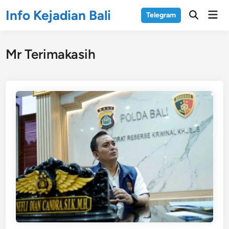
Skip
Info Kejadian Bali
Mai
Telegram
to
Open
Men
Search
content
Mr Terimakasih