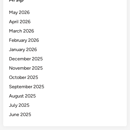
o
d
May 2026
o
April 2026
n
g
March 2026
M
February 2026
r
January 2026
T
e
December 2025
r
November 2025
i
October 2025
m
a
September 2025
k
August 2025
a
July 2025
s
i
June 2025
h