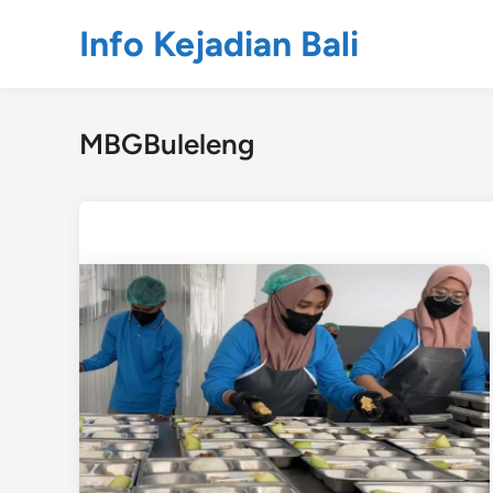
Skip
Info Kejadian Bali
to
content
MBGBuleleng