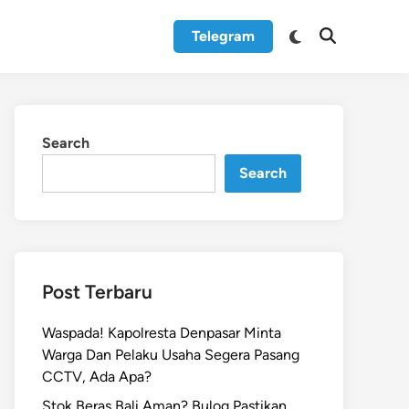
Switch
Telegram
Open
to
Search
dark
mode
Search
Search
Post Terbaru
Waspada! Kapolresta Denpasar Minta
Warga Dan Pelaku Usaha Segera Pasang
CCTV, Ada Apa?
Stok Beras Bali Aman? Bulog Pastikan