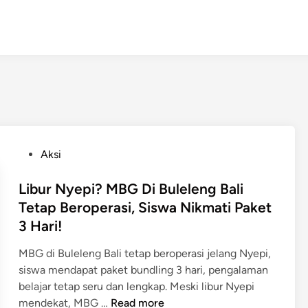
P
Aksi
o
s
Libur Nyepi? MBG Di Buleleng Bali
t
Tetap Beroperasi, Siswa Nikmati Paket
e
3 Hari!
d
i
MBG di Buleleng Bali tetap beroperasi jelang Nyepi,
n
siswa mendapat paket bundling 3 hari, pengalaman
belajar tetap seru dan lengkap. Meski libur Nyepi
L
mendekat, MBG …
Read more