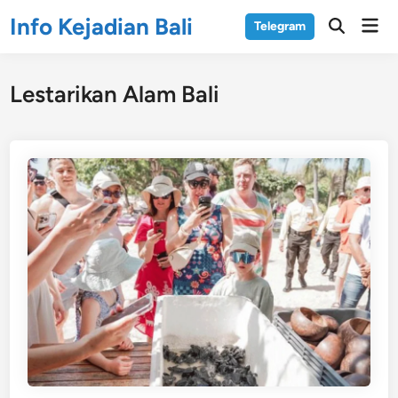
Skip
Info Kejadian Bali
Mai
Telegram
to
Open
Men
Search
content
Lestarikan Alam Bali