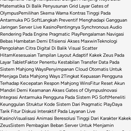
Matematika Di Balik Penyusunan Grid Layar Gates of
Olympus
Pemilihan Skema Warna Kontras Tinggi Pada
Antarmuka PG Soft
Langkah Preventif Menghadapi Gangguan
Jaringan Server Live Kasino
Pentingnya Synchronous Audio
Rendering Pada Engine Pragmatic Play
Pengalaman Navigasi
Bebas Hambatan Demi Efisiensi Akses Maxwin
Teknologi
Pengolahan Citra Digital Di Balik Visual Scatter
Hitam
Kesesuaian Tampilan Layout Adaptif Kakek Zeus Pada
Layar Tablet
Faktor Penentu Kestabilan Transfer Data Pada
Sistem Mahjong Ways
Penyimpanan Cloud Otomatis Untuk
Menjaga Data Mahjong Ways 2
Tingkat Kepuasan Pengguna
Terhadap Kecepatan Respon Mahjong Wins
Fitur Reset Akun
Mandiri Demi Keamanan Akses Gates of Olympus
Inovasi
Integrasi Antarmuka Pengguna Pada Sistem PG Soft
Meneliti
Keunggulan Struktur Kode Sistem Dari Pragmatic Play
Daya
Tarik Fitur Diskusi Interaktif Pada Layanan Live
Kasino
Visualisasi Animasi Beresolusi Tinggi Dari Karakter Kakek
Zeus
Sistem Pembagian Beban Server Untuk Menjamin