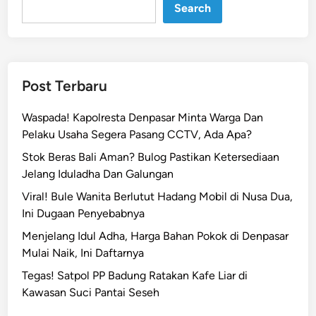
e
Search
p
a
s
1
Post Terbaru
0
0
Waspada! Kapolresta Denpasar Minta Warga Dan
T
Pelaku Usaha Segera Pasang CCTV, Ada Apa?
u
Stok Beras Bali Aman? Bulog Pastikan Ketersediaan
k
Jelang Iduladha Dan Galungan
i
k
Viral! Bule Wanita Berlutut Hadang Mobil di Nusa Dua,
S
Ini Dugaan Penyebabnya
a
Menjelang Idul Adha, Harga Bahan Pokok di Denpasar
m
Mulai Naik, Ini Daftarnya
b
Tegas! Satpol PP Badung Ratakan Kafe Liar di
u
Kawasan Suci Pantai Seseh
t
N