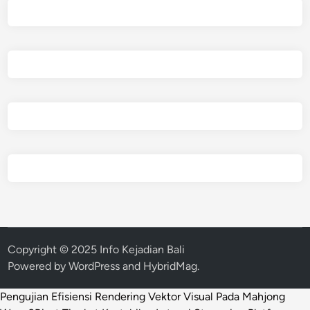
m
a
h
L
i
n
g
k
u
n
g
a
n
Copyright © 2025 Info Kejadian Bali
Powered by
WordPress
and
HybridMag
.
Pengujian Efisiensi Rendering Vektor Visual Pada Mahjong