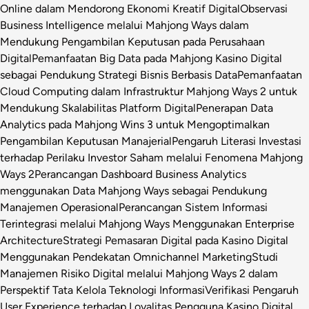
Online dalam Mendorong Ekonomi Kreatif Digital
Observasi
Business Intelligence melalui Mahjong Ways dalam
Mendukung Pengambilan Keputusan pada Perusahaan
Digital
Pemanfaatan Big Data pada Mahjong Kasino Digital
sebagai Pendukung Strategi Bisnis Berbasis Data
Pemanfaatan
Cloud Computing dalam Infrastruktur Mahjong Ways 2 untuk
Mendukung Skalabilitas Platform Digital
Penerapan Data
Analytics pada Mahjong Wins 3 untuk Mengoptimalkan
Pengambilan Keputusan Manajerial
Pengaruh Literasi Investasi
terhadap Perilaku Investor Saham melalui Fenomena Mahjong
Ways 2
Perancangan Dashboard Business Analytics
menggunakan Data Mahjong Ways sebagai Pendukung
Manajemen Operasional
Perancangan Sistem Informasi
Terintegrasi melalui Mahjong Ways Menggunakan Enterprise
Architecture
Strategi Pemasaran Digital pada Kasino Digital
Menggunakan Pendekatan Omnichannel Marketing
Studi
Manajemen Risiko Digital melalui Mahjong Ways 2 dalam
Perspektif Tata Kelola Teknologi Informasi
Verifikasi Pengaruh
User Experience terhadap Loyalitas Pengguna Kasino Digital