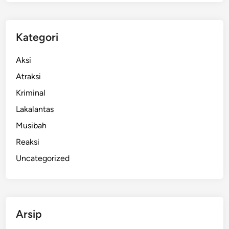
e
c
e
Kategori
h
k
Aksi
a
Atraksi
n
Kriminal
P
e
Lakalantas
m
Musibah
o
Reaksi
h
o
Uncategorized
n
P
a
s
Arsip
p