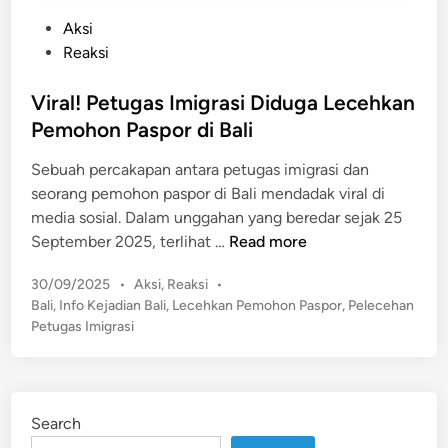
P
Aksi
o
Reaksi
s
t
Viral! Petugas Imigrasi Diduga Lecehkan
e
Pemohon Paspor di Bali
d
Sebuah percakapan antara petugas imigrasi dan
i
seorang pemohon paspor di Bali mendadak viral di
n
media sosial. Dalam unggahan yang beredar sejak 25
V
September 2025, terlihat …
Read more
i
P
30/09/2025
•
Aksi
,
Reaksi
•
r
o
Bali
,
Info Kejadian Bali
,
Lecehkan Pemohon Paspor
,
Pelecehan
a
s
Petugas Imigrasi
l
t
!
e
P
d
e
i
Search
n
t