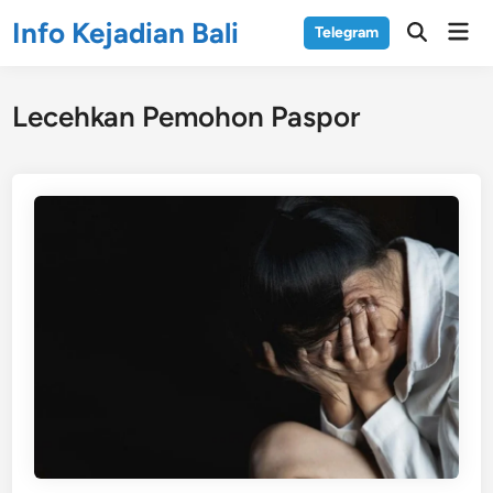
Skip
Info Kejadian Bali
Mai
Telegram
to
Open
Men
Search
content
Lecehkan Pemohon Paspor