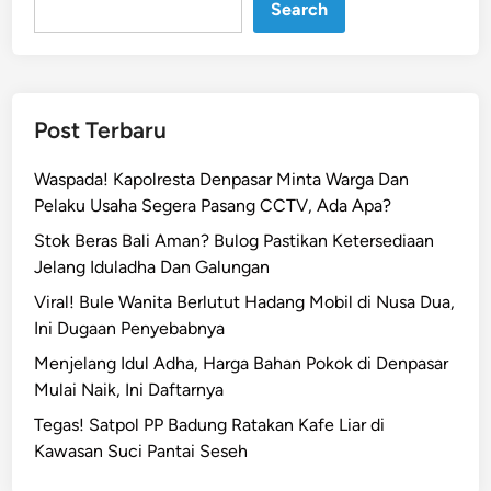
u
Search
g
a
s
I
Post Terbaru
m
i
Waspada! Kapolresta Denpasar Minta Warga Dan
g
Pelaku Usaha Segera Pasang CCTV, Ada Apa?
r
Stok Beras Bali Aman? Bulog Pastikan Ketersediaan
a
Jelang Iduladha Dan Galungan
s
i
Viral! Bule Wanita Berlutut Hadang Mobil di Nusa Dua,
D
Ini Dugaan Penyebabnya
i
Menjelang Idul Adha, Harga Bahan Pokok di Denpasar
d
Mulai Naik, Ini Daftarnya
u
Tegas! Satpol PP Badung Ratakan Kafe Liar di
g
Kawasan Suci Pantai Seseh
a
L