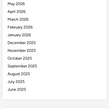
T
May 2026
a
April 2026
k
B
March 2026
e
February 2026
r
January 2026
n
y
December 2025
a
November 2025
w
October 2025
a
September 2025
August 2025
July 2025
June 2025