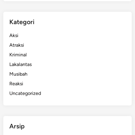
i
a
B
Kategori
e
l
Aksi
a
Atraksi
n
Kriminal
d
a
Lakalantas
D
Musibah
i
Reaksi
t
e
Uncategorized
m
u
k
a
Arsip
n