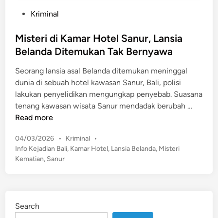
P
Kriminal
o
s
Misteri di Kamar Hotel Sanur, Lansia
t
Belanda Ditemukan Tak Bernyawa
e
Seorang lansia asal Belanda ditemukan meninggal
d
dunia di sebuah hotel kawasan Sanur, Bali, polisi
i
lakukan penyelidikan mengungkap penyebab. Suasana
n
M
tenang kawasan wisata Sanur mendadak berubah …
i
Read more
s
P
04/03/2026
•
Kriminal
•
t
o
Info Kejadian Bali
,
Kamar Hotel
,
Lansia Belanda
,
Misteri
e
s
Kematian
,
Sanur
r
t
i
e
d
d
i
i
Search
n
K