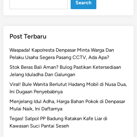
Search
a
m
a
r
H
Post Terbaru
o
t
Waspada! Kapolresta Denpasar Minta Warga Dan
e
Pelaku Usaha Segera Pasang CCTV, Ada Apa?
l
Stok Beras Bali Aman? Bulog Pastikan Ketersediaan
S
Jelang Iduladha Dan Galungan
a
n
Viral! Bule Wanita Berlutut Hadang Mobil di Nusa Dua,
u
Ini Dugaan Penyebabnya
r
Menjelang Idul Adha, Harga Bahan Pokok di Denpasar
,
Mulai Naik, Ini Daftarnya
L
Tegas! Satpol PP Badung Ratakan Kafe Liar di
a
Kawasan Suci Pantai Seseh
n
s