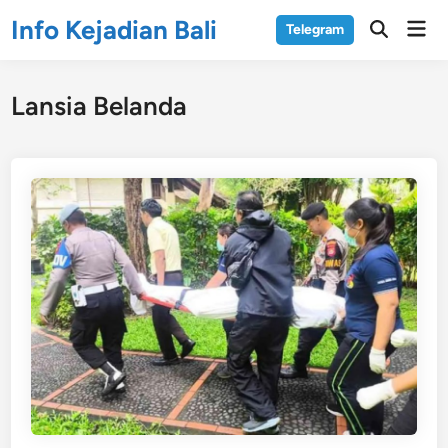
Skip
Info Kejadian Bali
Mai
Telegram
to
Open
Men
Search
content
Lansia Belanda