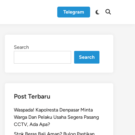
Switch
Telegram
Open
to
Search
dark
mode
Search
Search
Post Terbaru
Waspada! Kapolresta Denpasar Minta
Warga Dan Pelaku Usaha Segera Pasang
CCTV, Ada Apa?
Stok Beras Bali Aman? Bulog Pastikan