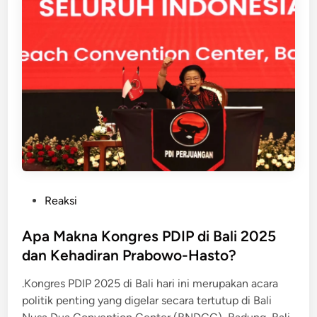
n
g
k
a
p
P
e
n
g
u
r
u
P
Reaksi
s
o
D
s
Apa Makna Kongres PDIP di Bali 2025
P
t
dan Kehadiran Prabowo-Hasto?
P
e
P
.Kongres PDIP 2025 di Bali hari ini merupakan acara
d
D
politik penting yang digelar secara tertutup di Bali
i
I