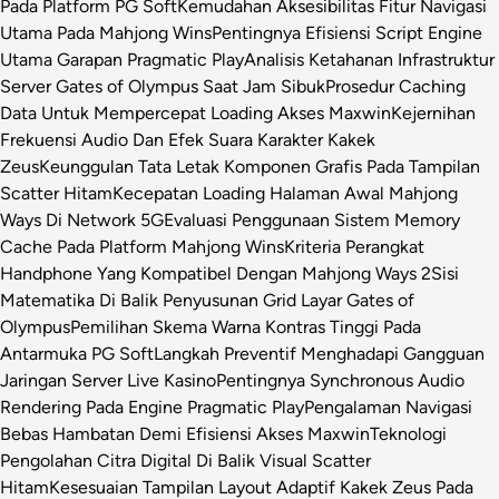
Pada Platform PG Soft
Kemudahan Aksesibilitas Fitur Navigasi
Utama Pada Mahjong Wins
Pentingnya Efisiensi Script Engine
Utama Garapan Pragmatic Play
Analisis Ketahanan Infrastruktur
Server Gates of Olympus Saat Jam Sibuk
Prosedur Caching
Data Untuk Mempercepat Loading Akses Maxwin
Kejernihan
Frekuensi Audio Dan Efek Suara Karakter Kakek
Zeus
Keunggulan Tata Letak Komponen Grafis Pada Tampilan
Scatter Hitam
Kecepatan Loading Halaman Awal Mahjong
Ways Di Network 5G
Evaluasi Penggunaan Sistem Memory
Cache Pada Platform Mahjong Wins
Kriteria Perangkat
Handphone Yang Kompatibel Dengan Mahjong Ways 2
Sisi
Matematika Di Balik Penyusunan Grid Layar Gates of
Olympus
Pemilihan Skema Warna Kontras Tinggi Pada
Antarmuka PG Soft
Langkah Preventif Menghadapi Gangguan
Jaringan Server Live Kasino
Pentingnya Synchronous Audio
Rendering Pada Engine Pragmatic Play
Pengalaman Navigasi
Bebas Hambatan Demi Efisiensi Akses Maxwin
Teknologi
Pengolahan Citra Digital Di Balik Visual Scatter
Hitam
Kesesuaian Tampilan Layout Adaptif Kakek Zeus Pada