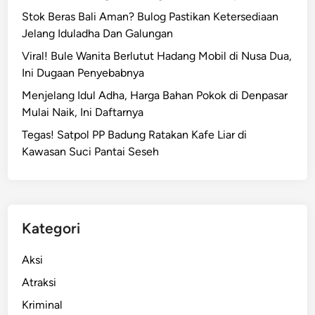
g
P
Stok Beras Bali Aman? Bulog Pastikan Ketersediaan
r
d
Jelang Iduladha Dan Galungan
e
i
s
Viral! Bule Wanita Berlutut Hadang Mobil di Nusa Dua,
B
B
Ini Dugaan Penyebabnya
a
a
l
Menjelang Idul Adha, Harga Bahan Pokok di Denpasar
l
i
Mulai Naik, Ini Daftarnya
i
2
Tegas! Satpol PP Badung Ratakan Kafe Liar di
T
0
Kawasan Suci Pantai Seseh
e
2
r
5
b
d
a
a
r
n
Kategori
u
K
e
Aksi
h
Atraksi
a
Kriminal
d