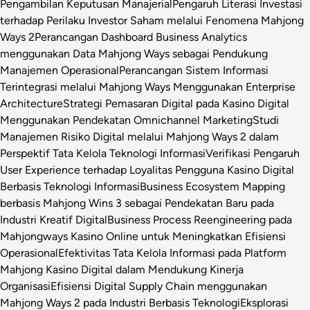
Pengambilan Keputusan Manajerial
Pengaruh Literasi Investasi
terhadap Perilaku Investor Saham melalui Fenomena Mahjong
Ways 2
Perancangan Dashboard Business Analytics
menggunakan Data Mahjong Ways sebagai Pendukung
Manajemen Operasional
Perancangan Sistem Informasi
Terintegrasi melalui Mahjong Ways Menggunakan Enterprise
Architecture
Strategi Pemasaran Digital pada Kasino Digital
Menggunakan Pendekatan Omnichannel Marketing
Studi
Manajemen Risiko Digital melalui Mahjong Ways 2 dalam
Perspektif Tata Kelola Teknologi Informasi
Verifikasi Pengaruh
User Experience terhadap Loyalitas Pengguna Kasino Digital
Berbasis Teknologi Informasi
Business Ecosystem Mapping
berbasis Mahjong Wins 3 sebagai Pendekatan Baru pada
Industri Kreatif Digital
Business Process Reengineering pada
Mahjongways Kasino Online untuk Meningkatkan Efisiensi
Operasional
Efektivitas Tata Kelola Informasi pada Platform
Mahjong Kasino Digital dalam Mendukung Kinerja
Organisasi
Efisiensi Digital Supply Chain menggunakan
Mahjong Ways 2 pada Industri Berbasis Teknologi
Eksplorasi