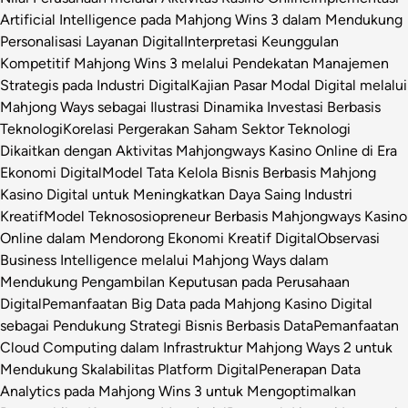
Artificial Intelligence pada Mahjong Wins 3 dalam Mendukung
Personalisasi Layanan Digital
Interpretasi Keunggulan
Kompetitif Mahjong Wins 3 melalui Pendekatan Manajemen
Strategis pada Industri Digital
Kajian Pasar Modal Digital melalui
Mahjong Ways sebagai Ilustrasi Dinamika Investasi Berbasis
Teknologi
Korelasi Pergerakan Saham Sektor Teknologi
Dikaitkan dengan Aktivitas Mahjongways Kasino Online di Era
Ekonomi Digital
Model Tata Kelola Bisnis Berbasis Mahjong
Kasino Digital untuk Meningkatkan Daya Saing Industri
Kreatif
Model Teknososiopreneur Berbasis Mahjongways Kasino
Online dalam Mendorong Ekonomi Kreatif Digital
Observasi
Business Intelligence melalui Mahjong Ways dalam
Mendukung Pengambilan Keputusan pada Perusahaan
Digital
Pemanfaatan Big Data pada Mahjong Kasino Digital
sebagai Pendukung Strategi Bisnis Berbasis Data
Pemanfaatan
Cloud Computing dalam Infrastruktur Mahjong Ways 2 untuk
Mendukung Skalabilitas Platform Digital
Penerapan Data
Analytics pada Mahjong Wins 3 untuk Mengoptimalkan