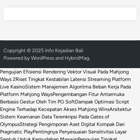
Copyright © 2025 Info Kejadian Bali
Powered by
WordPress
and
HybridMag
.
Pengujian Efisiensi Rendering Vektor Visual Pada Mahjong
Ways 2
Riset Tingkat Kestabilan Latensi Streaming Platform
Live Kasino
Sistem Manajemen Algoritma Beban Kerja Pada
Platform Mahjong Ways
Pengembangan Fitur Antarmuka
Berbasis Gestur Oleh Tim PG Soft
Dampak Optimasi Script
Engine Terhadap Kecepatan Akses Mahjong Wins
Arsitektur
Sistem Keamanan Data Terenkripsi Pada Gates of
Olympus
Strategi Pengimporan Aset Digital Kompak Dari
Pragmatic Play
Pentingnya Penyesuaian Sensitivitas Layar
Sentuh Untuk Kemudahan Maxwin
Pengujian Tingkat