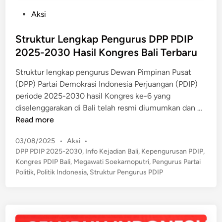
P
Aksi
o
s
Struktur Lengkap Pengurus DPP PDIP
t
2025-2030 Hasil Kongres Bali Terbaru
e
Struktur lengkap pengurus Dewan Pimpinan Pusat
d
(DPP) Partai Demokrasi Indonesia Perjuangan (PDIP)
i
periode 2025-2030 hasil Kongres ke-6 yang
n
S
diselenggarakan di Bali telah resmi diumumkan dan …
t
Read more
r
P
03/08/2025
•
Aksi
•
u
o
DPP PDIP 2025-2030
,
Info Kejadian Bali
,
Kepengurusan PDIP
,
k
s
Kongres PDIP Bali
,
Megawati Soekarnoputri
,
Pengurus Partai
t
t
Politik
,
Politik Indonesia
,
Struktur Pengurus PDIP
u
e
r
d
L
i
n
e