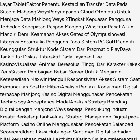
Layar Tablet
Faktor Penentu Kestabilan Transfer Data Pada
Sistem Mahjong Ways
Penyimpanan Cloud Otomatis Untuk
Menjaga Data Mahjong Ways 2
Tingkat Kepuasan Pengguna
Terhadap Kecepatan Respon Mahjong Wins
Fitur Reset Akun
Mandiri Demi Keamanan Akses Gates of Olympus
Inovasi
Integrasi Antarmuka Pengguna Pada Sistem PG Soft
Meneliti
Keunggulan Struktur Kode Sistem Dari Pragmatic Play
Daya
Tarik Fitur Diskusi Interaktif Pada Layanan Live
Kasino
Visualisasi Animasi Beresolusi Tinggi Dari Karakter Kakek
Zeus
Sistem Pembagian Beban Server Untuk Menjamin
Ketersediaan Maxwin
Menguji Responsivitas Akses Sistem Saat
Kemunculan Scatter Hitam
Analisis Perilaku Konsumen Digital
terhadap Mahjong Kasino Digital Menggunakan Pendekatan
Technology Acceptance Model
Analisis Strategi Branding
Digital dengan Mahjong Ways sebagai Pendukung Industri
Kreatif Berkelanjutan
Evaluasi Strategi Manajemen Digital pada
Platform Kasino Online Menggunakan Pendekatan Balanced
Scorecard
Identifikasi Hubungan Sentimen Digital terhadap
Nilai Perusahaan melalui Aktivitas Kasino Online
Implementasi