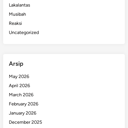
i
Lakalantas
r
Musibah
a
Reaksi
n
P
Uncategorized
r
a
b
o
Arsip
w
o
May 2026
-
April 2026
H
a
March 2026
s
February 2026
t
January 2026
o
?
December 2025