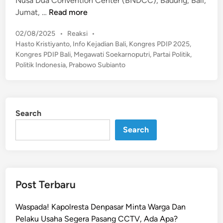
Nusa Dua Convention Center (BNDCC), Badung, Bali,
n
P
A
Jumat, …
Read more
2
p
0
P
02/08/2025
•
Reaksi
•
a
o
2
Hasto Kristiyanto
,
Info Kejadian Bali
,
Kongres PDIP 2025
,
M
s
Kongres PDIP Bali
,
Megawati Soekarnoputri
,
Partai Politik
,
5
a
t
Politik Indonesia
,
Prabowo Subianto
-
k
e
2
n
d
0
a
i
3
n
K
Search
0
o
H
Search
n
a
g
s
r
i
e
l
s
Post Terbaru
K
P
o
D
Waspada! Kapolresta Denpasar Minta Warga Dan
n
I
Pelaku Usaha Segera Pasang CCTV, Ada Apa?