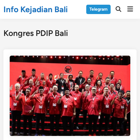
Skip
Info Kejadian Bali
Mai
Telegram
to
Open
Men
Search
content
Kongres PDIP Bali