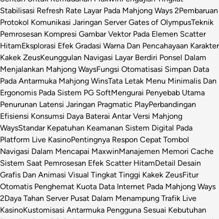
Stabilisasi Refresh Rate Layar Pada Mahjong Ways 2
Pembaruan
Protokol Komunikasi Jaringan Server Gates of Olympus
Teknik
Pemrosesan Kompresi Gambar Vektor Pada Elemen Scatter
Hitam
Eksplorasi Efek Gradasi Warna Dan Pencahayaan Karakter
Kakek Zeus
Keunggulan Navigasi Layar Berdiri Ponsel Dalam
Menjalankan Mahjong Ways
Fungsi Otomatisasi Simpan Data
Pada Antarmuka Mahjong Wins
Tata Letak Menu Minimalis Dan
Ergonomis Pada Sistem PG Soft
Mengurai Penyebab Utama
Penurunan Latensi Jaringan Pragmatic Play
Perbandingan
Efisiensi Konsumsi Daya Baterai Antar Versi Mahjong
Ways
Standar Kepatuhan Keamanan Sistem Digital Pada
Platform Live Kasino
Pentingnya Respon Cepat Tombol
Navigasi Dalam Mencapai Maxwin
Manajemen Memori Cache
Sistem Saat Pemrosesan Efek Scatter Hitam
Detail Desain
Grafis Dan Animasi Visual Tingkat Tinggi Kakek Zeus
Fitur
Otomatis Penghemat Kuota Data Internet Pada Mahjong Ways
2
Daya Tahan Server Pusat Dalam Menampung Trafik Live
Kasino
Kustomisasi Antarmuka Pengguna Sesuai Kebutuhan