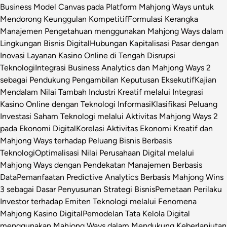
Business Model Canvas pada Platform Mahjong Ways untuk
Mendorong Keunggulan Kompetitif
Formulasi Kerangka
Manajemen Pengetahuan menggunakan Mahjong Ways dalam
Lingkungan Bisnis Digital
Hubungan Kapitalisasi Pasar dengan
Inovasi Layanan Kasino Online di Tengah Disrupsi
Teknologi
Integrasi Business Analytics dan Mahjong Ways 2
sebagai Pendukung Pengambilan Keputusan Eksekutif
Kajian
Mendalam Nilai Tambah Industri Kreatif melalui Integrasi
Kasino Online dengan Teknologi Informasi
Klasifikasi Peluang
Investasi Saham Teknologi melalui Aktivitas Mahjong Ways 2
pada Ekonomi Digital
Korelasi Aktivitas Ekonomi Kreatif dan
Mahjong Ways terhadap Peluang Bisnis Berbasis
Teknologi
Optimalisasi Nilai Perusahaan Digital melalui
Mahjong Ways dengan Pendekatan Manajemen Berbasis
Data
Pemanfaatan Predictive Analytics Berbasis Mahjong Wins
3 sebagai Dasar Penyusunan Strategi Bisnis
Pemetaan Perilaku
Investor terhadap Emiten Teknologi melalui Fenomena
Mahjong Kasino Digital
Pemodelan Tata Kelola Digital
menggunakan Mahjong Ways dalam Mendukung Keberlanjutan