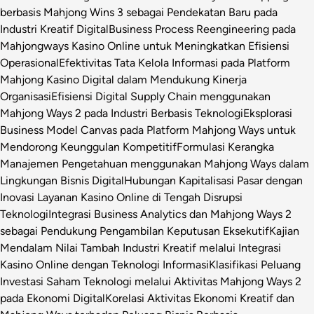
berbasis Mahjong Wins 3 sebagai Pendekatan Baru pada
Industri Kreatif Digital
Business Process Reengineering pada
Mahjongways Kasino Online untuk Meningkatkan Efisiensi
Operasional
Efektivitas Tata Kelola Informasi pada Platform
Mahjong Kasino Digital dalam Mendukung Kinerja
Organisasi
Efisiensi Digital Supply Chain menggunakan
Mahjong Ways 2 pada Industri Berbasis Teknologi
Eksplorasi
Business Model Canvas pada Platform Mahjong Ways untuk
Mendorong Keunggulan Kompetitif
Formulasi Kerangka
Manajemen Pengetahuan menggunakan Mahjong Ways dalam
Lingkungan Bisnis Digital
Hubungan Kapitalisasi Pasar dengan
Inovasi Layanan Kasino Online di Tengah Disrupsi
Teknologi
Integrasi Business Analytics dan Mahjong Ways 2
sebagai Pendukung Pengambilan Keputusan Eksekutif
Kajian
Mendalam Nilai Tambah Industri Kreatif melalui Integrasi
Kasino Online dengan Teknologi Informasi
Klasifikasi Peluang
Investasi Saham Teknologi melalui Aktivitas Mahjong Ways 2
pada Ekonomi Digital
Korelasi Aktivitas Ekonomi Kreatif dan