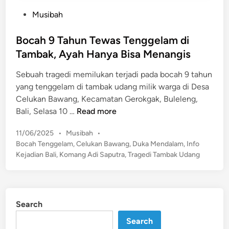
P
Musibah
o
s
Bocah 9 Tahun Tewas Tenggelam di
t
Tambak, Ayah Hanya Bisa Menangis
e
Sebuah tragedi memilukan terjadi pada bocah 9 tahun
d
yang tenggelam di tambak udang milik warga di Desa
i
Celukan Bawang, Kecamatan Gerokgak, Buleleng,
n
B
Bali, Selasa 10 …
Read more
o
P
11/06/2025
•
Musibah
•
c
o
Bocah Tenggelam
,
Celukan Bawang
,
Duka Mendalam
,
Info
a
s
Kejadian Bali
,
Komang Adi Saputra
,
Tragedi Tambak Udang
h
t
9
e
T
d
a
i
Search
n
h
u
Search