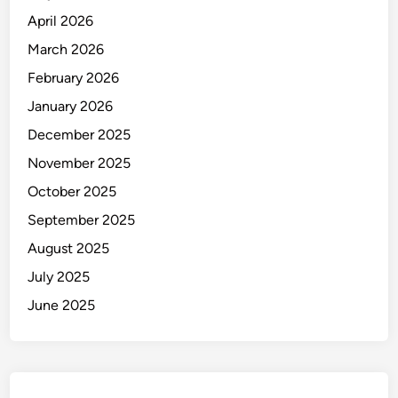
M
April 2026
e
n
March 2026
a
February 2026
n
January 2026
g
i
December 2025
s
November 2025
October 2025
September 2025
August 2025
July 2025
June 2025