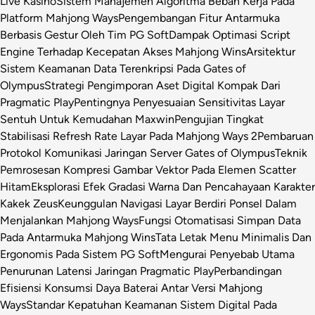
Live Kasino
Sistem Manajemen Algoritma Beban Kerja Pada
Platform Mahjong Ways
Pengembangan Fitur Antarmuka
Berbasis Gestur Oleh Tim PG Soft
Dampak Optimasi Script
Engine Terhadap Kecepatan Akses Mahjong Wins
Arsitektur
Sistem Keamanan Data Terenkripsi Pada Gates of
Olympus
Strategi Pengimporan Aset Digital Kompak Dari
Pragmatic Play
Pentingnya Penyesuaian Sensitivitas Layar
Sentuh Untuk Kemudahan Maxwin
Pengujian Tingkat
Stabilisasi Refresh Rate Layar Pada Mahjong Ways 2
Pembaruan
Protokol Komunikasi Jaringan Server Gates of Olympus
Teknik
Pemrosesan Kompresi Gambar Vektor Pada Elemen Scatter
Hitam
Eksplorasi Efek Gradasi Warna Dan Pencahayaan Karakter
Kakek Zeus
Keunggulan Navigasi Layar Berdiri Ponsel Dalam
Menjalankan Mahjong Ways
Fungsi Otomatisasi Simpan Data
Pada Antarmuka Mahjong Wins
Tata Letak Menu Minimalis Dan
Ergonomis Pada Sistem PG Soft
Mengurai Penyebab Utama
Penurunan Latensi Jaringan Pragmatic Play
Perbandingan
Efisiensi Konsumsi Daya Baterai Antar Versi Mahjong
Ways
Standar Kepatuhan Keamanan Sistem Digital Pada