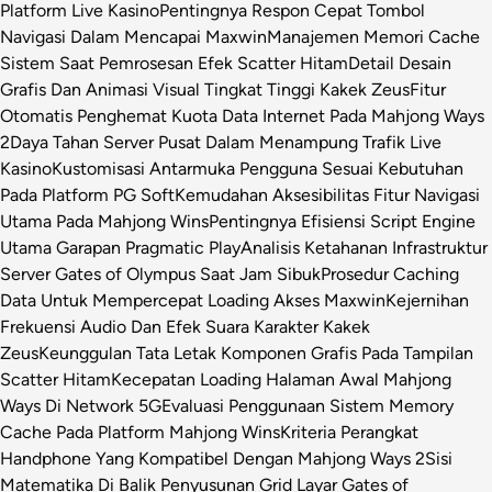
Platform Live Kasino
Pentingnya Respon Cepat Tombol
Navigasi Dalam Mencapai Maxwin
Manajemen Memori Cache
Sistem Saat Pemrosesan Efek Scatter Hitam
Detail Desain
Grafis Dan Animasi Visual Tingkat Tinggi Kakek Zeus
Fitur
Otomatis Penghemat Kuota Data Internet Pada Mahjong Ways
2
Daya Tahan Server Pusat Dalam Menampung Trafik Live
Kasino
Kustomisasi Antarmuka Pengguna Sesuai Kebutuhan
Pada Platform PG Soft
Kemudahan Aksesibilitas Fitur Navigasi
Utama Pada Mahjong Wins
Pentingnya Efisiensi Script Engine
Utama Garapan Pragmatic Play
Analisis Ketahanan Infrastruktur
Server Gates of Olympus Saat Jam Sibuk
Prosedur Caching
Data Untuk Mempercepat Loading Akses Maxwin
Kejernihan
Frekuensi Audio Dan Efek Suara Karakter Kakek
Zeus
Keunggulan Tata Letak Komponen Grafis Pada Tampilan
Scatter Hitam
Kecepatan Loading Halaman Awal Mahjong
Ways Di Network 5G
Evaluasi Penggunaan Sistem Memory
Cache Pada Platform Mahjong Wins
Kriteria Perangkat
Handphone Yang Kompatibel Dengan Mahjong Ways 2
Sisi
Matematika Di Balik Penyusunan Grid Layar Gates of