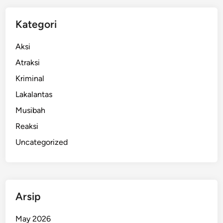
m
b
Kategori
a
k
Aksi
,
Atraksi
A
Kriminal
y
a
Lakalantas
h
Musibah
H
Reaksi
a
n
Uncategorized
y
a
B
i
Arsip
s
a
May 2026