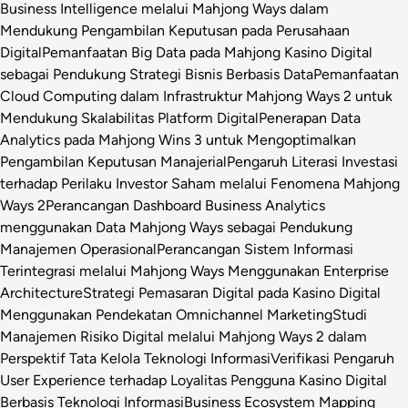
Business Intelligence melalui Mahjong Ways dalam
Mendukung Pengambilan Keputusan pada Perusahaan
Digital
Pemanfaatan Big Data pada Mahjong Kasino Digital
sebagai Pendukung Strategi Bisnis Berbasis Data
Pemanfaatan
Cloud Computing dalam Infrastruktur Mahjong Ways 2 untuk
Mendukung Skalabilitas Platform Digital
Penerapan Data
Analytics pada Mahjong Wins 3 untuk Mengoptimalkan
Pengambilan Keputusan Manajerial
Pengaruh Literasi Investasi
terhadap Perilaku Investor Saham melalui Fenomena Mahjong
Ways 2
Perancangan Dashboard Business Analytics
menggunakan Data Mahjong Ways sebagai Pendukung
Manajemen Operasional
Perancangan Sistem Informasi
Terintegrasi melalui Mahjong Ways Menggunakan Enterprise
Architecture
Strategi Pemasaran Digital pada Kasino Digital
Menggunakan Pendekatan Omnichannel Marketing
Studi
Manajemen Risiko Digital melalui Mahjong Ways 2 dalam
Perspektif Tata Kelola Teknologi Informasi
Verifikasi Pengaruh
User Experience terhadap Loyalitas Pengguna Kasino Digital
Berbasis Teknologi Informasi
Business Ecosystem Mapping