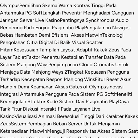
Olympus
Pemilihan Skema Warna Kontras Tinggi Pada
Antarmuka PG Soft
Langkah Preventif Menghadapi Gangguan
Jaringan Server Live Kasino
Pentingnya Synchronous Audio
Rendering Pada Engine Pragmatic Play
Pengalaman Navigasi
Bebas Hambatan Demi Efisiensi Akses Maxwin
Teknologi
Pengolahan Citra Digital Di Balik Visual Scatter
Hitam
Kesesuaian Tampilan Layout Adaptif Kakek Zeus Pada
Layar Tablet
Faktor Penentu Kestabilan Transfer Data Pada
Sistem Mahjong Ways
Penyimpanan Cloud Otomatis Untuk
Menjaga Data Mahjong Ways 2
Tingkat Kepuasan Pengguna
Terhadap Kecepatan Respon Mahjong Wins
Fitur Reset Akun
Mandiri Demi Keamanan Akses Gates of Olympus
Inovasi
Integrasi Antarmuka Pengguna Pada Sistem PG Soft
Meneliti
Keunggulan Struktur Kode Sistem Dari Pragmatic Play
Daya
Tarik Fitur Diskusi Interaktif Pada Layanan Live
Kasino
Visualisasi Animasi Beresolusi Tinggi Dari Karakter Kakek
Zeus
Sistem Pembagian Beban Server Untuk Menjamin
Ketersediaan Maxwin
Menguji Responsivitas Akses Sistem Saat