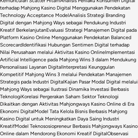
Kemunculan Scatter Hitam
Analisis Perilaku Konsumen Digital
terhadap Mahjong Kasino Digital Menggunakan Pendekatan
Technology Acceptance Model
Analisis Strategi Branding
Digital dengan Mahjong Ways sebagai Pendukung Industri
Kreatif Berkelanjutan
Evaluasi Strategi Manajemen Digital pada
Platform Kasino Online Menggunakan Pendekatan Balanced
Scorecard
Identifikasi Hubungan Sentimen Digital terhadap
Nilai Perusahaan melalui Aktivitas Kasino Online
Implementasi
Artificial Intelligence pada Mahjong Wins 3 dalam Mendukung
Personalisasi Layanan Digital
Interpretasi Keunggulan
Kompetitif Mahjong Wins 3 melalui Pendekatan Manajemen
Strategis pada Industri Digital
Kajian Pasar Modal Digital melalui
Mahjong Ways sebagai Ilustrasi Dinamika Investasi Berbasis
Teknologi
Korelasi Pergerakan Saham Sektor Teknologi
Dikaitkan dengan Aktivitas Mahjongways Kasino Online di Era
Ekonomi Digital
Model Tata Kelola Bisnis Berbasis Mahjong
Kasino Digital untuk Meningkatkan Daya Saing Industri
Kreatif
Model Teknososiopreneur Berbasis Mahjongways Kasino
Online dalam Mendorong Ekonomi Kreatif Digital
Observasi