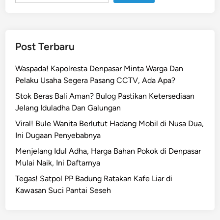
n
T
e
w
Post Terbaru
a
s
Waspada! Kapolresta Denpasar Minta Warga Dan
T
Pelaku Usaha Segera Pasang CCTV, Ada Apa?
e
Stok Beras Bali Aman? Bulog Pastikan Ketersediaan
n
Jelang Iduladha Dan Galungan
g
g
Viral! Bule Wanita Berlutut Hadang Mobil di Nusa Dua,
e
Ini Dugaan Penyebabnya
l
Menjelang Idul Adha, Harga Bahan Pokok di Denpasar
a
Mulai Naik, Ini Daftarnya
m
Tegas! Satpol PP Badung Ratakan Kafe Liar di
d
Kawasan Suci Pantai Seseh
i
T
a