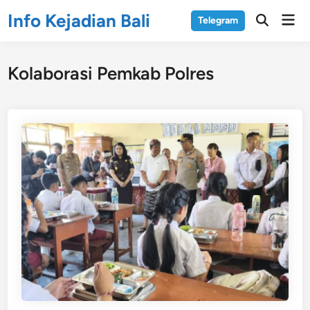
Skip
Info Kejadian Bali
Mai
Telegram
to
Open
Men
Search
content
Kolaborasi Pemkab Polres