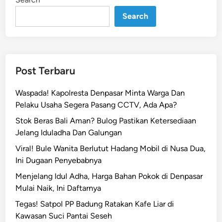
n
s
i
Search
P
e
m
k
Post Terbaru
a
b
Waspada! Kapolresta Denpasar Minta Warga Dan
B
Pelaku Usaha Segera Pasang CCTV, Ada Apa?
a
Stok Beras Bali Aman? Bulog Pastikan Ketersediaan
n
Jelang Iduladha Dan Galungan
g
l
Viral! Bule Wanita Berlutut Hadang Mobil di Nusa Dua,
i
Ini Dugaan Penyebabnya
d
Menjelang Idul Adha, Harga Bahan Pokok di Denpasar
a
Mulai Naik, Ini Daftarnya
n
Tegas! Satpol PP Badung Ratakan Kafe Liar di
P
Kawasan Suci Pantai Seseh
o