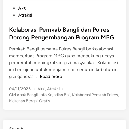
P
Aksi
o
Atraksi
s
t
Kolaborasi Pemkab Bangli dan Polres
e
Dorong Pengembangan Program MBG
d
Pemkab Bangli bersama Polres Bangli berkolaborasi
i
memperluas Program MBG guna mendukung upaya
n
pemerintah meningkatkan gizi masyarakat. ​Kolaborasi
ini bertujuan untuk menjamin pemenuhan kebutuhan
K
gizi generasi …
Read more
o
P
04/11/2025
•
Aksi
,
Atraksi
•
l
o
Gizi Anak Bangli
,
Info Kejadian Bali
,
Kolaborasi Pemkab Polres
,
a
s
Makanan Bergizi Gratis
b
t
o
e
r
d
a
i
Search