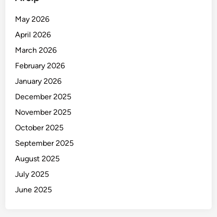
n
g
May 2026
a
April 2026
n
P
March 2026
r
February 2026
o
January 2026
g
r
December 2025
a
November 2025
m
October 2025
M
B
September 2025
G
August 2025
July 2025
June 2025