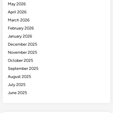
S
May 2026
i
April 2026
s
w
March 2026
a
February 2026
S
January 2026
M
P
December 2025
N
November 2025
1
October 2025
5
September 2025
August 2025
July 2025
June 2025