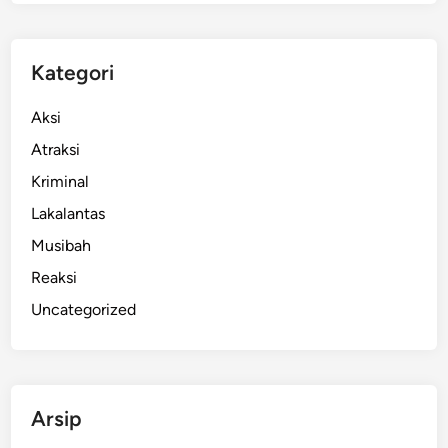
g
o
U
Kategori
n
t
Aksi
u
Atraksi
k
Kriminal
K
e
Lakalantas
s
Musibah
e
Reaksi
l
a
Uncategorized
m
a
t
a
Arsip
n