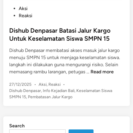
P
Aksi
o
Reaksi
s
t
Dishub Denpasar Batasi Jalur Kargo
e
Untuk Keselamatan Siswa SMPN 15
d
Dishub Denpasar membatasi akses masuk jalur kargo
i
menuju SMPN 15 untuk menjaga keselamatan siswa.
n
langkah ini dilakukan guna mengurangi risiko. Selain
D
memasang rambu larangan, petugas …
Read more
i
P
27/12/2025
•
Aksi
,
Reaksi
•
s
o
Dishub Denpasar
,
Info Kejadian Bali
,
Keselamatan Siswa
h
s
SMPN 15
,
Pembatasan Jalur Kargo
u
t
b
e
D
d
e
i
Search
n
n