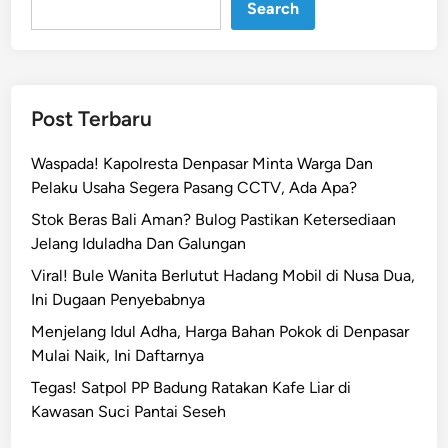
Search
p
a
s
a
r
Post Terbaru
B
a
Waspada! Kapolresta Denpasar Minta Warga Dan
t
Pelaku Usaha Segera Pasang CCTV, Ada Apa?
a
Stok Beras Bali Aman? Bulog Pastikan Ketersediaan
s
Jelang Iduladha Dan Galungan
i
J
Viral! Bule Wanita Berlutut Hadang Mobil di Nusa Dua,
a
Ini Dugaan Penyebabnya
l
Menjelang Idul Adha, Harga Bahan Pokok di Denpasar
u
Mulai Naik, Ini Daftarnya
r
Tegas! Satpol PP Badung Ratakan Kafe Liar di
K
Kawasan Suci Pantai Seseh
a
r