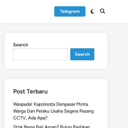
Switch
Telegram
Open
to
Search
dark
mode
Search
Search
Post Terbaru
Waspada! Kapolresta Denpasar Minta
Warga Dan Pelaku Usaha Segera Pasang
CCTV, Ada Apa?
Stok Beras Bali Aman? Bulog Pastikan