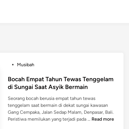
P
Musibah
o
s
Bocah Empat Tahun Tewas Tenggelam
t
di Sungai Saat Asyik Bermain
e
Seorang bocah berusia empat tahun tewas
d
tenggelam saat bermain di dekat sungai kawasan
i
Gang Cempaka, Jalan Sedap Malam, Denpasar, Bali.
n
B
Peristiwa memilukan yang terjadi pada …
Read more
o