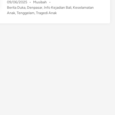
P
09/06/2025
•
Musibah
•
c
o
Berita Duka
,
Denpasar
,
Info Kejadian Bali
,
Keselamatan
a
s
Anak
,
Tenggelam
,
Tragedi Anak
h
t
E
e
m
d
p
i
n
a
t
T
a
h
u
n
T
e
w
a
s
T