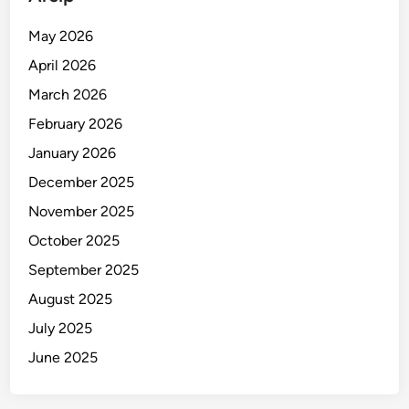
n
g
May 2026
k
April 2026
a
t
March 2026
k
February 2026
a
January 2026
n
K
December 2025
e
November 2025
s
October 2025
e
j
September 2025
a
August 2025
h
July 2025
t
e
June 2025
r
a