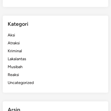
U
n
t
u
Kategori
k
B
Aksi
a
Atraksi
d
Kriminal
u
n
Lakalantas
g
Musibah
,
Reaksi
S
i
Uncategorized
a
p
T
i
Arsip