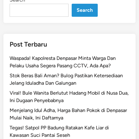
n
i
a
Search
r
d
a
r
Post Terbaru
i
B
Waspada! Kapolresta Denpasar Minta Warga Dan
P
Pelaku Usaha Segera Pasang CCTV, Ada Apa?
D
Stok Beras Bali Aman? Bulog Pastikan Ketersediaan
B
Jelang Iduladha Dan Galungan
a
l
Viral! Bule Wanita Berlutut Hadang Mobil di Nusa Dua,
i
Ini Dugaan Penyebabnya
R
Menjelang Idul Adha, Harga Bahan Pokok di Denpasar
e
Mulai Naik, Ini Daftarnya
s
Tegas! Satpol PP Badung Ratakan Kafe Liar di
m
Kawasan Suci Pantai Seseh
i