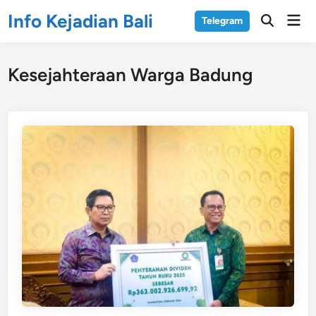
Skip
Info Kejadian Bali
Mai
Telegram
to
Open
Men
Search
content
Kesejahteraan Warga Badung