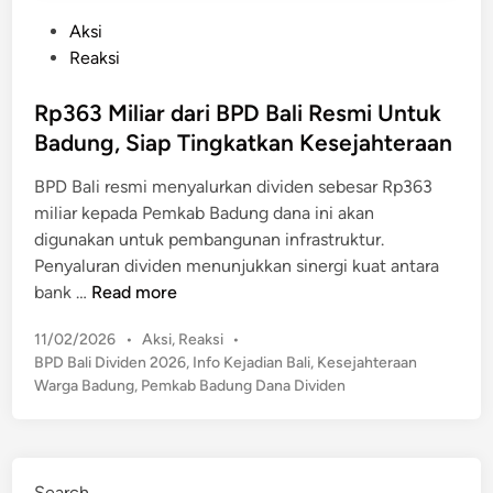
P
Aksi
o
Reaksi
s
t
Rp363 Miliar dari BPD Bali Resmi Untuk
e
Badung, Siap Tingkatkan Kesejahteraan
d
BPD Bali resmi menyalurkan dividen sebesar Rp363
i
miliar kepada Pemkab Badung dana ini akan
n
digunakan untuk pembangunan infrastruktur.
Penyaluran dividen menunjukkan sinergi kuat antara
R
bank …
Read more
p
P
11/02/2026
•
Aksi
,
Reaksi
•
3
o
BPD Bali Dividen 2026
,
Info Kejadian Bali
,
Kesejahteraan
6
s
Warga Badung
,
Pemkab Badung Dana Dividen
3
t
M
e
i
d
l
i
Search