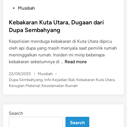
P
Musibah
o
s
Kebakaran Kuta Utara, Dugaan dari
t
Dupa Sembahyang
e
Kepolisian menduga kebakaran di Kuta Utara dipicu
d
oleh api dupa yang masih menyala saat pemilik rumah
i
meninggalkan rumah. Insiden ini mirip beberapa
n
K
kebakaran sebelumnya di …
Read more
e
P
22/09/2025
•
Musibah
•
b
o
Dupa Sembahyang
,
Info Kejadian Bali
,
Kebakaran Kuta Utara
,
a
s
Kerugian Material
,
Keselamatan Rumah
k
t
a
e
r
d
a
i
Search
n
n
K
Search