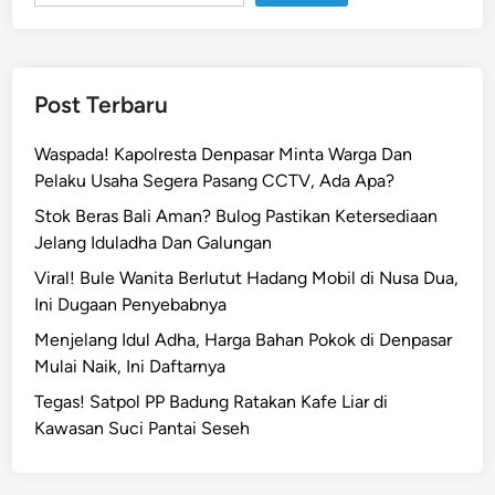
u
t
a
U
Post Terbaru
t
a
Waspada! Kapolresta Denpasar Minta Warga Dan
r
Pelaku Usaha Segera Pasang CCTV, Ada Apa?
a
Stok Beras Bali Aman? Bulog Pastikan Ketersediaan
,
Jelang Iduladha Dan Galungan
D
u
Viral! Bule Wanita Berlutut Hadang Mobil di Nusa Dua,
g
Ini Dugaan Penyebabnya
a
Menjelang Idul Adha, Harga Bahan Pokok di Denpasar
a
Mulai Naik, Ini Daftarnya
n
Tegas! Satpol PP Badung Ratakan Kafe Liar di
d
Kawasan Suci Pantai Seseh
a
r
i