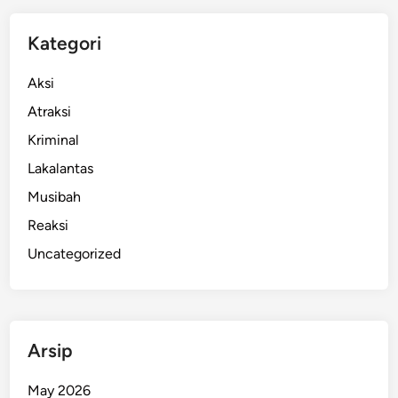
D
u
Kategori
p
a
Aksi
S
Atraksi
e
Kriminal
m
b
Lakalantas
a
Musibah
h
Reaksi
y
a
Uncategorized
n
g
Arsip
May 2026