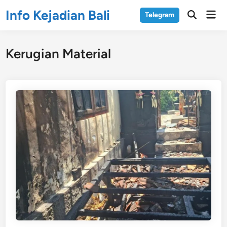
Skip
Info Kejadian Bali
Mai
Telegram
to
Open
Men
Search
content
Kerugian Material