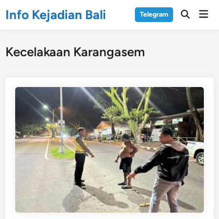
Skip
Info Kejadian Bali
Mai
Telegram
to
Open
Men
Search
content
Kecelakaan Karangasem