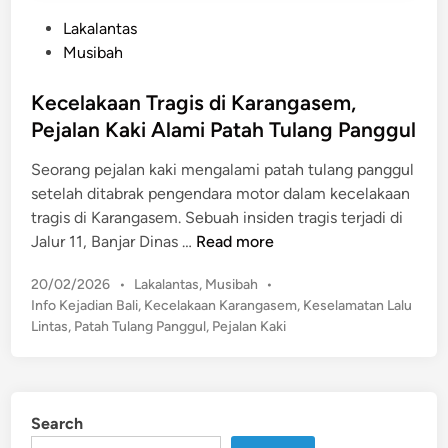
P
Lakalantas
o
Musibah
s
t
Kecelakaan Tragis di Karangasem,
e
Pejalan Kaki Alami Patah Tulang Panggul
d
Seorang pejalan kaki mengalami patah tulang panggul
i
setelah ditabrak pengendara motor dalam kecelakaan
n
tragis di Karangasem. ​Sebuah insiden tragis terjadi di
K
Jalur 11, Banjar Dinas …
Read more
e
P
20/02/2026
•
Lakalantas
,
Musibah
•
c
o
Info Kejadian Bali
,
Kecelakaan Karangasem
,
Keselamatan Lalu
e
s
Lintas
,
Patah Tulang Panggul
,
Pejalan Kaki
l
t
a
e
k
d
a
i
Search
n
a