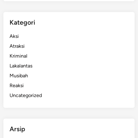
,
P
e
Kategori
j
a
Aksi
l
Atraksi
a
Kriminal
n
K
Lakalantas
a
Musibah
k
Reaksi
i
A
Uncategorized
l
a
m
i
Arsip
P