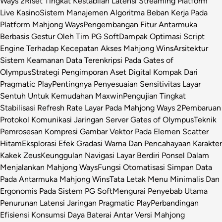
Ways 2
Riset Tingkat Kestabilan Latensi Streaming Platform
Live Kasino
Sistem Manajemen Algoritma Beban Kerja Pada
Platform Mahjong Ways
Pengembangan Fitur Antarmuka
Berbasis Gestur Oleh Tim PG Soft
Dampak Optimasi Script
Engine Terhadap Kecepatan Akses Mahjong Wins
Arsitektur
Sistem Keamanan Data Terenkripsi Pada Gates of
Olympus
Strategi Pengimporan Aset Digital Kompak Dari
Pragmatic Play
Pentingnya Penyesuaian Sensitivitas Layar
Sentuh Untuk Kemudahan Maxwin
Pengujian Tingkat
Stabilisasi Refresh Rate Layar Pada Mahjong Ways 2
Pembaruan
Protokol Komunikasi Jaringan Server Gates of Olympus
Teknik
Pemrosesan Kompresi Gambar Vektor Pada Elemen Scatter
Hitam
Eksplorasi Efek Gradasi Warna Dan Pencahayaan Karakter
Kakek Zeus
Keunggulan Navigasi Layar Berdiri Ponsel Dalam
Menjalankan Mahjong Ways
Fungsi Otomatisasi Simpan Data
Pada Antarmuka Mahjong Wins
Tata Letak Menu Minimalis Dan
Ergonomis Pada Sistem PG Soft
Mengurai Penyebab Utama
Penurunan Latensi Jaringan Pragmatic Play
Perbandingan
Efisiensi Konsumsi Daya Baterai Antar Versi Mahjong