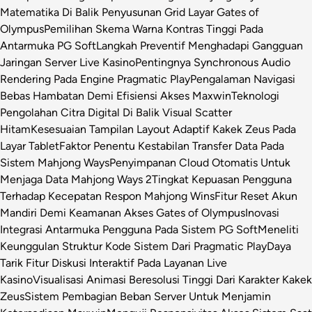
Matematika Di Balik Penyusunan Grid Layar Gates of
Olympus
Pemilihan Skema Warna Kontras Tinggi Pada
Antarmuka PG Soft
Langkah Preventif Menghadapi Gangguan
Jaringan Server Live Kasino
Pentingnya Synchronous Audio
Rendering Pada Engine Pragmatic Play
Pengalaman Navigasi
Bebas Hambatan Demi Efisiensi Akses Maxwin
Teknologi
Pengolahan Citra Digital Di Balik Visual Scatter
Hitam
Kesesuaian Tampilan Layout Adaptif Kakek Zeus Pada
Layar Tablet
Faktor Penentu Kestabilan Transfer Data Pada
Sistem Mahjong Ways
Penyimpanan Cloud Otomatis Untuk
Menjaga Data Mahjong Ways 2
Tingkat Kepuasan Pengguna
Terhadap Kecepatan Respon Mahjong Wins
Fitur Reset Akun
Mandiri Demi Keamanan Akses Gates of Olympus
Inovasi
Integrasi Antarmuka Pengguna Pada Sistem PG Soft
Meneliti
Keunggulan Struktur Kode Sistem Dari Pragmatic Play
Daya
Tarik Fitur Diskusi Interaktif Pada Layanan Live
Kasino
Visualisasi Animasi Beresolusi Tinggi Dari Karakter Kakek
Zeus
Sistem Pembagian Beban Server Untuk Menjamin