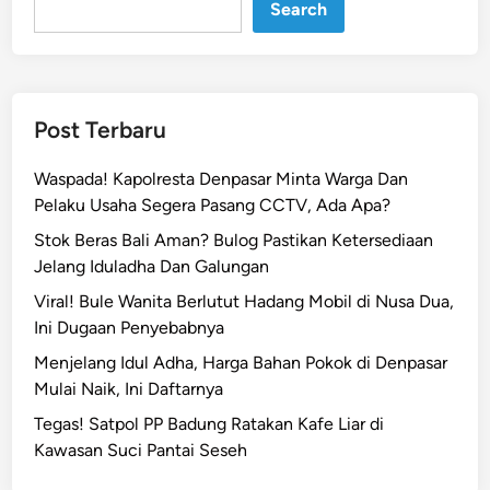
n
Search
T
r
a
g
Post Terbaru
i
s
Waspada! Kapolresta Denpasar Minta Warga Dan
d
Pelaku Usaha Segera Pasang CCTV, Ada Apa?
i
Stok Beras Bali Aman? Bulog Pastikan Ketersediaan
K
Jelang Iduladha Dan Galungan
a
r
Viral! Bule Wanita Berlutut Hadang Mobil di Nusa Dua,
a
Ini Dugaan Penyebabnya
n
Menjelang Idul Adha, Harga Bahan Pokok di Denpasar
g
Mulai Naik, Ini Daftarnya
a
Tegas! Satpol PP Badung Ratakan Kafe Liar di
s
Kawasan Suci Pantai Seseh
e
m