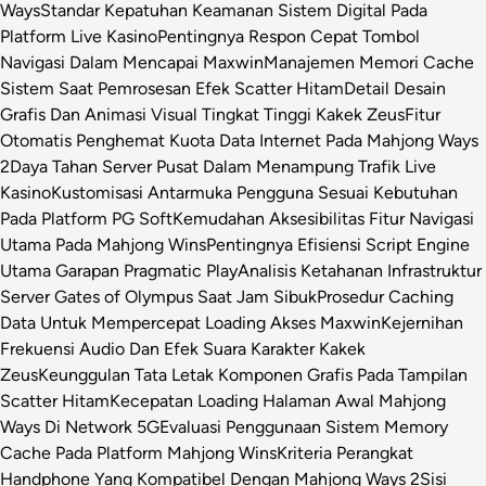
Ways
Standar Kepatuhan Keamanan Sistem Digital Pada
Platform Live Kasino
Pentingnya Respon Cepat Tombol
Navigasi Dalam Mencapai Maxwin
Manajemen Memori Cache
Sistem Saat Pemrosesan Efek Scatter Hitam
Detail Desain
Grafis Dan Animasi Visual Tingkat Tinggi Kakek Zeus
Fitur
Otomatis Penghemat Kuota Data Internet Pada Mahjong Ways
2
Daya Tahan Server Pusat Dalam Menampung Trafik Live
Kasino
Kustomisasi Antarmuka Pengguna Sesuai Kebutuhan
Pada Platform PG Soft
Kemudahan Aksesibilitas Fitur Navigasi
Utama Pada Mahjong Wins
Pentingnya Efisiensi Script Engine
Utama Garapan Pragmatic Play
Analisis Ketahanan Infrastruktur
Server Gates of Olympus Saat Jam Sibuk
Prosedur Caching
Data Untuk Mempercepat Loading Akses Maxwin
Kejernihan
Frekuensi Audio Dan Efek Suara Karakter Kakek
Zeus
Keunggulan Tata Letak Komponen Grafis Pada Tampilan
Scatter Hitam
Kecepatan Loading Halaman Awal Mahjong
Ways Di Network 5G
Evaluasi Penggunaan Sistem Memory
Cache Pada Platform Mahjong Wins
Kriteria Perangkat
Handphone Yang Kompatibel Dengan Mahjong Ways 2
Sisi