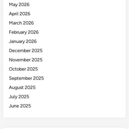
a
May 2026
t
April 2026
a
h
March 2026
T
February 2026
u
January 2026
l
a
December 2025
n
November 2025
g
October 2025
P
a
September 2025
n
August 2025
g
July 2025
g
u
June 2025
l