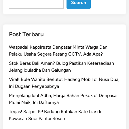
l
Search
e
n
g
K
Post Terbaru
e
h
Waspada! Kapolresta Denpasar Minta Warga Dan
i
Pelaku Usaha Segera Pasang CCTV, Ada Apa?
l
Stok Beras Bali Aman? Bulog Pastikan Ketersediaan
a
Jelang Iduladha Dan Galungan
n
g
Viral! Bule Wanita Berlutut Hadang Mobil di Nusa Dua,
a
Ini Dugaan Penyebabnya
n
Menjelang Idul Adha, Harga Bahan Pokok di Denpasar
M
Mulai Naik, Ini Daftarnya
o
Tegas! Satpol PP Badung Ratakan Kafe Liar di
t
Kawasan Suci Pantai Seseh
o
r