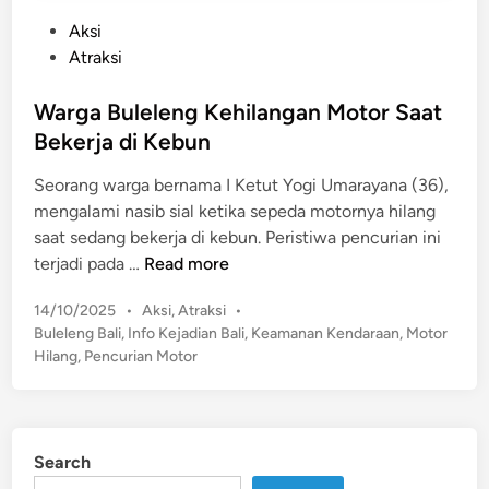
P
Aksi
o
Atraksi
s
t
Warga Buleleng Kehilangan Motor Saat
e
Bekerja di Kebun
d
Seorang warga bernama I Ketut Yogi Umarayana (36),
i
mengalami nasib sial ketika sepeda motornya hilang
n
saat sedang bekerja di kebun. Peristiwa pencurian ini
W
terjadi pada …
Read more
a
P
14/10/2025
•
Aksi
,
Atraksi
•
r
o
Buleleng Bali
,
Info Kejadian Bali
,
Keamanan Kendaraan
,
Motor
g
s
Hilang
,
Pencurian Motor
a
t
B
e
u
d
l
i
Search
n
e