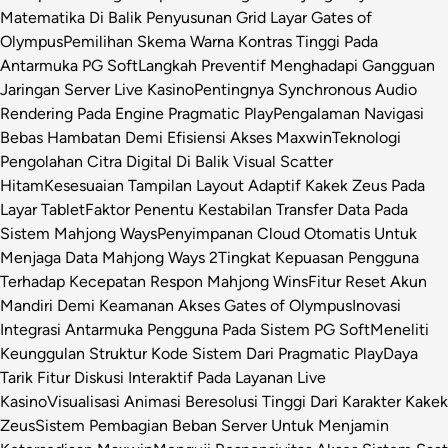
Matematika Di Balik Penyusunan Grid Layar Gates of
Olympus
Pemilihan Skema Warna Kontras Tinggi Pada
Antarmuka PG Soft
Langkah Preventif Menghadapi Gangguan
Jaringan Server Live Kasino
Pentingnya Synchronous Audio
Rendering Pada Engine Pragmatic Play
Pengalaman Navigasi
Bebas Hambatan Demi Efisiensi Akses Maxwin
Teknologi
Pengolahan Citra Digital Di Balik Visual Scatter
Hitam
Kesesuaian Tampilan Layout Adaptif Kakek Zeus Pada
Layar Tablet
Faktor Penentu Kestabilan Transfer Data Pada
Sistem Mahjong Ways
Penyimpanan Cloud Otomatis Untuk
Menjaga Data Mahjong Ways 2
Tingkat Kepuasan Pengguna
Terhadap Kecepatan Respon Mahjong Wins
Fitur Reset Akun
Mandiri Demi Keamanan Akses Gates of Olympus
Inovasi
Integrasi Antarmuka Pengguna Pada Sistem PG Soft
Meneliti
Keunggulan Struktur Kode Sistem Dari Pragmatic Play
Daya
Tarik Fitur Diskusi Interaktif Pada Layanan Live
Kasino
Visualisasi Animasi Beresolusi Tinggi Dari Karakter Kakek
Zeus
Sistem Pembagian Beban Server Untuk Menjamin