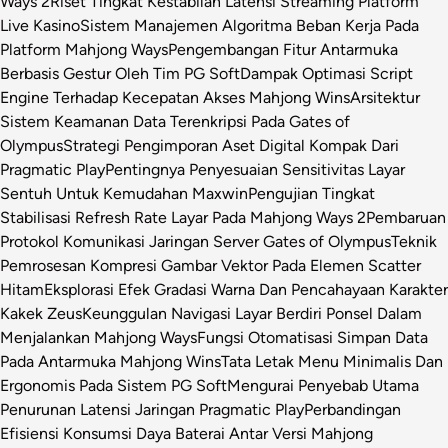
Ways 2
Riset Tingkat Kestabilan Latensi Streaming Platform
Live Kasino
Sistem Manajemen Algoritma Beban Kerja Pada
Platform Mahjong Ways
Pengembangan Fitur Antarmuka
Berbasis Gestur Oleh Tim PG Soft
Dampak Optimasi Script
Engine Terhadap Kecepatan Akses Mahjong Wins
Arsitektur
Sistem Keamanan Data Terenkripsi Pada Gates of
Olympus
Strategi Pengimporan Aset Digital Kompak Dari
Pragmatic Play
Pentingnya Penyesuaian Sensitivitas Layar
Sentuh Untuk Kemudahan Maxwin
Pengujian Tingkat
Stabilisasi Refresh Rate Layar Pada Mahjong Ways 2
Pembaruan
Protokol Komunikasi Jaringan Server Gates of Olympus
Teknik
Pemrosesan Kompresi Gambar Vektor Pada Elemen Scatter
Hitam
Eksplorasi Efek Gradasi Warna Dan Pencahayaan Karakter
Kakek Zeus
Keunggulan Navigasi Layar Berdiri Ponsel Dalam
Menjalankan Mahjong Ways
Fungsi Otomatisasi Simpan Data
Pada Antarmuka Mahjong Wins
Tata Letak Menu Minimalis Dan
Ergonomis Pada Sistem PG Soft
Mengurai Penyebab Utama
Penurunan Latensi Jaringan Pragmatic Play
Perbandingan
Efisiensi Konsumsi Daya Baterai Antar Versi Mahjong