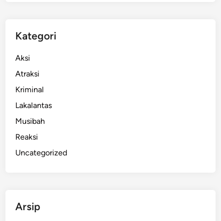
S
a
a
Kategori
t
B
Aksi
e
Atraksi
k
Kriminal
e
r
Lakalantas
j
Musibah
a
Reaksi
d
i
Uncategorized
K
e
b
u
Arsip
n