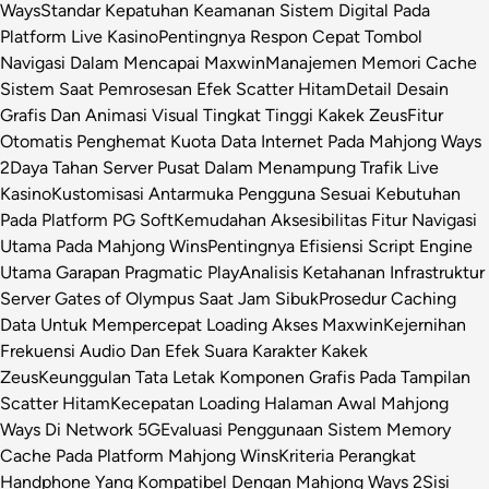
Ways
Standar Kepatuhan Keamanan Sistem Digital Pada
Platform Live Kasino
Pentingnya Respon Cepat Tombol
Navigasi Dalam Mencapai Maxwin
Manajemen Memori Cache
Sistem Saat Pemrosesan Efek Scatter Hitam
Detail Desain
Grafis Dan Animasi Visual Tingkat Tinggi Kakek Zeus
Fitur
Otomatis Penghemat Kuota Data Internet Pada Mahjong Ways
2
Daya Tahan Server Pusat Dalam Menampung Trafik Live
Kasino
Kustomisasi Antarmuka Pengguna Sesuai Kebutuhan
Pada Platform PG Soft
Kemudahan Aksesibilitas Fitur Navigasi
Utama Pada Mahjong Wins
Pentingnya Efisiensi Script Engine
Utama Garapan Pragmatic Play
Analisis Ketahanan Infrastruktur
Server Gates of Olympus Saat Jam Sibuk
Prosedur Caching
Data Untuk Mempercepat Loading Akses Maxwin
Kejernihan
Frekuensi Audio Dan Efek Suara Karakter Kakek
Zeus
Keunggulan Tata Letak Komponen Grafis Pada Tampilan
Scatter Hitam
Kecepatan Loading Halaman Awal Mahjong
Ways Di Network 5G
Evaluasi Penggunaan Sistem Memory
Cache Pada Platform Mahjong Wins
Kriteria Perangkat
Handphone Yang Kompatibel Dengan Mahjong Ways 2
Sisi