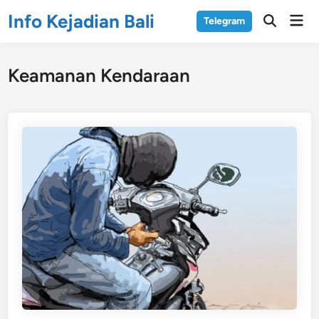
Skip
Info Kejadian Bali
Mai
Telegram
to
Open
Men
Search
content
Keamanan Kendaraan