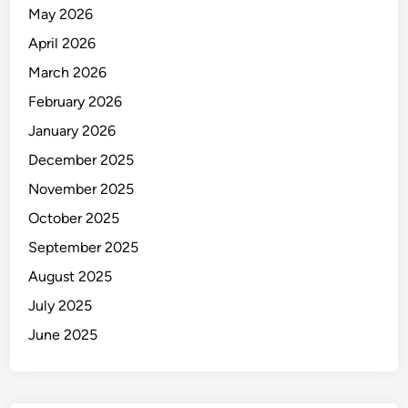
s
May 2026
a
April 2026
a
n
March 2026
d
February 2026
i
January 2026
B
a
December 2025
l
November 2025
i
October 2025
September 2025
August 2025
July 2025
June 2025