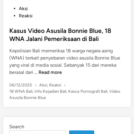
P
Aksi
o
Reaksi
s
t
Kasus Video Asusila Bonnie Blue, 18
e
WNA Jalani Pemeriksaan di Bali
d
Kepolisian Bali memeriksa 18 warga negara asing
i
(WNA) terkait penyebaran video asusila Bonnie Blue
n
yang viral di media sosial. Sebanyak 15 dari mereka
K
berasal dari …
Read more
a
P
06/12/2025
•
Aksi
,
Reaksi
•
s
o
18 WNA Bali
,
Info Kejadian Bali
,
Kasus Pornografi Bali
,
Video
u
s
Asusila Bonnie Blue
s
t
V
e
i
d
d
i
Search
n
e