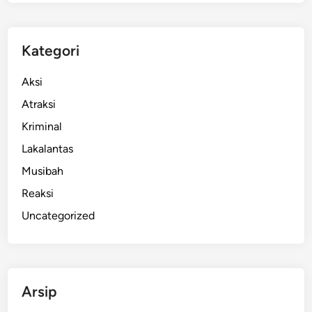
1
8
W
Kategori
N
A
Aksi
J
Atraksi
a
Kriminal
l
a
Lakalantas
n
Musibah
i
Reaksi
P
e
Uncategorized
m
e
r
i
Arsip
k