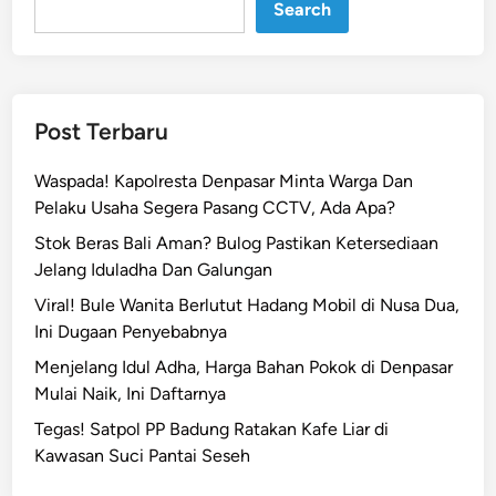
o
Search
A
s
u
s
Post Terbaru
i
l
Waspada! Kapolresta Denpasar Minta Warga Dan
a
Pelaku Usaha Segera Pasang CCTV, Ada Apa?
B
Stok Beras Bali Aman? Bulog Pastikan Ketersediaan
o
Jelang Iduladha Dan Galungan
n
n
Viral! Bule Wanita Berlutut Hadang Mobil di Nusa Dua,
i
Ini Dugaan Penyebabnya
e
Menjelang Idul Adha, Harga Bahan Pokok di Denpasar
B
Mulai Naik, Ini Daftarnya
l
Tegas! Satpol PP Badung Ratakan Kafe Liar di
u
Kawasan Suci Pantai Seseh
e
,