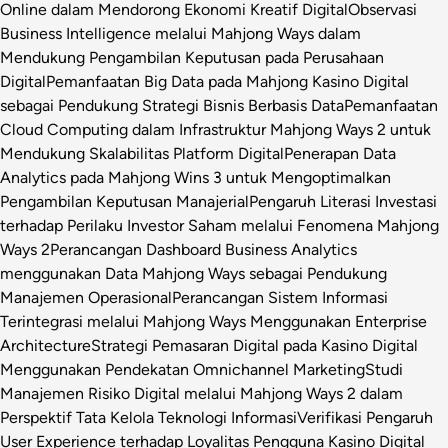
Online dalam Mendorong Ekonomi Kreatif Digital
Observasi
Business Intelligence melalui Mahjong Ways dalam
Mendukung Pengambilan Keputusan pada Perusahaan
Digital
Pemanfaatan Big Data pada Mahjong Kasino Digital
sebagai Pendukung Strategi Bisnis Berbasis Data
Pemanfaatan
Cloud Computing dalam Infrastruktur Mahjong Ways 2 untuk
Mendukung Skalabilitas Platform Digital
Penerapan Data
Analytics pada Mahjong Wins 3 untuk Mengoptimalkan
Pengambilan Keputusan Manajerial
Pengaruh Literasi Investasi
terhadap Perilaku Investor Saham melalui Fenomena Mahjong
Ways 2
Perancangan Dashboard Business Analytics
menggunakan Data Mahjong Ways sebagai Pendukung
Manajemen Operasional
Perancangan Sistem Informasi
Terintegrasi melalui Mahjong Ways Menggunakan Enterprise
Architecture
Strategi Pemasaran Digital pada Kasino Digital
Menggunakan Pendekatan Omnichannel Marketing
Studi
Manajemen Risiko Digital melalui Mahjong Ways 2 dalam
Perspektif Tata Kelola Teknologi Informasi
Verifikasi Pengaruh
User Experience terhadap Loyalitas Pengguna Kasino Digital