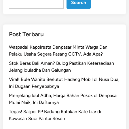
Search
k
o
b
a
P
Post Terbaru
o
l
Waspada! Kapolresta Denpasar Minta Warga Dan
r
Pelaku Usaha Segera Pasang CCTV, Ada Apa?
e
Stok Beras Bali Aman? Bulog Pastikan Ketersediaan
s
Jelang Iduladha Dan Galungan
t
a
Viral! Bule Wanita Berlutut Hadang Mobil di Nusa Dua,
D
Ini Dugaan Penyebabnya
e
Menjelang Idul Adha, Harga Bahan Pokok di Denpasar
n
Mulai Naik, Ini Daftarnya
p
Tegas! Satpol PP Badung Ratakan Kafe Liar di
a
Kawasan Suci Pantai Seseh
s
a