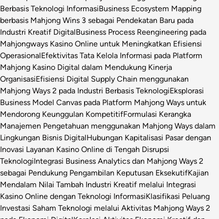
Berbasis Teknologi Informasi
Business Ecosystem Mapping
berbasis Mahjong Wins 3 sebagai Pendekatan Baru pada
Industri Kreatif Digital
Business Process Reengineering pada
Mahjongways Kasino Online untuk Meningkatkan Efisiensi
Operasional
Efektivitas Tata Kelola Informasi pada Platform
Mahjong Kasino Digital dalam Mendukung Kinerja
Organisasi
Efisiensi Digital Supply Chain menggunakan
Mahjong Ways 2 pada Industri Berbasis Teknologi
Eksplorasi
Business Model Canvas pada Platform Mahjong Ways untuk
Mendorong Keunggulan Kompetitif
Formulasi Kerangka
Manajemen Pengetahuan menggunakan Mahjong Ways dalam
Lingkungan Bisnis Digital
Hubungan Kapitalisasi Pasar dengan
Inovasi Layanan Kasino Online di Tengah Disrupsi
Teknologi
Integrasi Business Analytics dan Mahjong Ways 2
sebagai Pendukung Pengambilan Keputusan Eksekutif
Kajian
Mendalam Nilai Tambah Industri Kreatif melalui Integrasi
Kasino Online dengan Teknologi Informasi
Klasifikasi Peluang
Investasi Saham Teknologi melalui Aktivitas Mahjong Ways 2