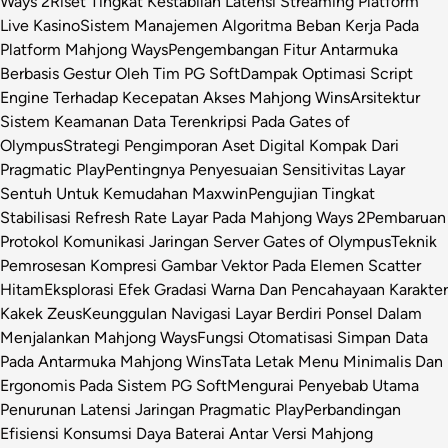
Ways 2
Riset Tingkat Kestabilan Latensi Streaming Platform
Live Kasino
Sistem Manajemen Algoritma Beban Kerja Pada
Platform Mahjong Ways
Pengembangan Fitur Antarmuka
Berbasis Gestur Oleh Tim PG Soft
Dampak Optimasi Script
Engine Terhadap Kecepatan Akses Mahjong Wins
Arsitektur
Sistem Keamanan Data Terenkripsi Pada Gates of
Olympus
Strategi Pengimporan Aset Digital Kompak Dari
Pragmatic Play
Pentingnya Penyesuaian Sensitivitas Layar
Sentuh Untuk Kemudahan Maxwin
Pengujian Tingkat
Stabilisasi Refresh Rate Layar Pada Mahjong Ways 2
Pembaruan
Protokol Komunikasi Jaringan Server Gates of Olympus
Teknik
Pemrosesan Kompresi Gambar Vektor Pada Elemen Scatter
Hitam
Eksplorasi Efek Gradasi Warna Dan Pencahayaan Karakter
Kakek Zeus
Keunggulan Navigasi Layar Berdiri Ponsel Dalam
Menjalankan Mahjong Ways
Fungsi Otomatisasi Simpan Data
Pada Antarmuka Mahjong Wins
Tata Letak Menu Minimalis Dan
Ergonomis Pada Sistem PG Soft
Mengurai Penyebab Utama
Penurunan Latensi Jaringan Pragmatic Play
Perbandingan
Efisiensi Konsumsi Daya Baterai Antar Versi Mahjong