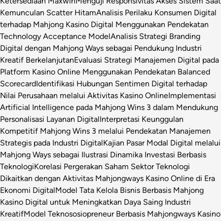
Ketersediaan Maxwin
Menguji Responsivitas Akses Sistem Saat
Kemunculan Scatter Hitam
Analisis Perilaku Konsumen Digital
terhadap Mahjong Kasino Digital Menggunakan Pendekatan
Technology Acceptance Model
Analisis Strategi Branding
Digital dengan Mahjong Ways sebagai Pendukung Industri
Kreatif Berkelanjutan
Evaluasi Strategi Manajemen Digital pada
Platform Kasino Online Menggunakan Pendekatan Balanced
Scorecard
Identifikasi Hubungan Sentimen Digital terhadap
Nilai Perusahaan melalui Aktivitas Kasino Online
Implementasi
Artificial Intelligence pada Mahjong Wins 3 dalam Mendukung
Personalisasi Layanan Digital
Interpretasi Keunggulan
Kompetitif Mahjong Wins 3 melalui Pendekatan Manajemen
Strategis pada Industri Digital
Kajian Pasar Modal Digital melalui
Mahjong Ways sebagai Ilustrasi Dinamika Investasi Berbasis
Teknologi
Korelasi Pergerakan Saham Sektor Teknologi
Dikaitkan dengan Aktivitas Mahjongways Kasino Online di Era
Ekonomi Digital
Model Tata Kelola Bisnis Berbasis Mahjong
Kasino Digital untuk Meningkatkan Daya Saing Industri
Kreatif
Model Teknososiopreneur Berbasis Mahjongways Kasino