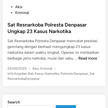
P
Aksi
o
Kriminal
s
t
Sat Resnarkoba Polresta Denpasar
e
Ungkap 23 Kasus Narkotika
d
Sat Resnarkoba Polresta Denpasar mencatat prestasi
i
gemilang dengan berhasil mengungkap 23 kasus
n
narkotika dalam waktu singkat. Operasi ini melibatkan
S
berbagai jenis narkoba, mulai dari sabu, …
Read more
a
P
24/09/2025
•
Aksi
,
Kriminal
•
t
o
Info Kejadian Bali
,
Kasus Narkotika
,
Polresta Denpasar
,
Sat
R
s
ResnarkobaDenpasar
e
t
s
e
n
d
a
i
Search
n
r