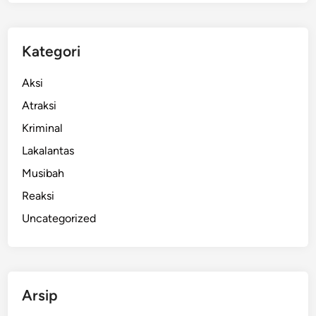
r
U
n
Kategori
g
k
Aksi
a
Atraksi
p
Kriminal
2
3
Lakalantas
K
Musibah
a
Reaksi
s
u
Uncategorized
s
N
a
r
Arsip
k