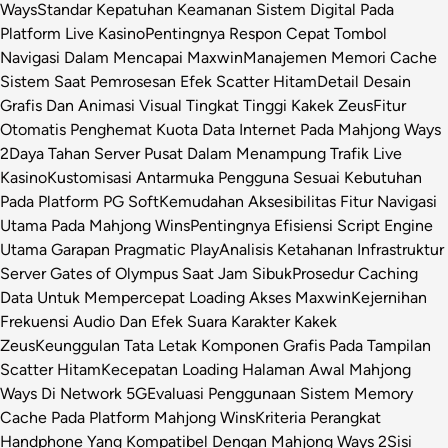
Ways
Standar Kepatuhan Keamanan Sistem Digital Pada
Platform Live Kasino
Pentingnya Respon Cepat Tombol
Navigasi Dalam Mencapai Maxwin
Manajemen Memori Cache
Sistem Saat Pemrosesan Efek Scatter Hitam
Detail Desain
Grafis Dan Animasi Visual Tingkat Tinggi Kakek Zeus
Fitur
Otomatis Penghemat Kuota Data Internet Pada Mahjong Ways
2
Daya Tahan Server Pusat Dalam Menampung Trafik Live
Kasino
Kustomisasi Antarmuka Pengguna Sesuai Kebutuhan
Pada Platform PG Soft
Kemudahan Aksesibilitas Fitur Navigasi
Utama Pada Mahjong Wins
Pentingnya Efisiensi Script Engine
Utama Garapan Pragmatic Play
Analisis Ketahanan Infrastruktur
Server Gates of Olympus Saat Jam Sibuk
Prosedur Caching
Data Untuk Mempercepat Loading Akses Maxwin
Kejernihan
Frekuensi Audio Dan Efek Suara Karakter Kakek
Zeus
Keunggulan Tata Letak Komponen Grafis Pada Tampilan
Scatter Hitam
Kecepatan Loading Halaman Awal Mahjong
Ways Di Network 5G
Evaluasi Penggunaan Sistem Memory
Cache Pada Platform Mahjong Wins
Kriteria Perangkat
Handphone Yang Kompatibel Dengan Mahjong Ways 2
Sisi