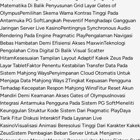
Matematika Di Balik Penyusunan Grid Layar Gates of
Olympus
Pemilihan Skema Warna Kontras Tinggi Pada
Antarmuka PG Soft
Langkah Preventif Menghadapi Gangguan
Jaringan Server Live Kasino
Pentingnya Synchronous Audio
Rendering Pada Engine Pragmatic Play
Pengalaman Navigasi
Bebas Hambatan Demi Efisiensi Akses Maxwin
Teknologi
Pengolahan Citra Digital Di Balik Visual Scatter
Hitam
Kesesuaian Tampilan Layout Adaptif Kakek Zeus Pada
Layar Tablet
Faktor Penentu Kestabilan Transfer Data Pada
Sistem Mahjong Ways
Penyimpanan Cloud Otomatis Untuk
Menjaga Data Mahjong Ways 2
Tingkat Kepuasan Pengguna
Terhadap Kecepatan Respon Mahjong Wins
Fitur Reset Akun
Mandiri Demi Keamanan Akses Gates of Olympus
Inovasi
Integrasi Antarmuka Pengguna Pada Sistem PG Soft
Meneliti
Keunggulan Struktur Kode Sistem Dari Pragmatic Play
Daya
Tarik Fitur Diskusi Interaktif Pada Layanan Live
Kasino
Visualisasi Animasi Beresolusi Tinggi Dari Karakter Kakek
Zeus
Sistem Pembagian Beban Server Untuk Menjamin