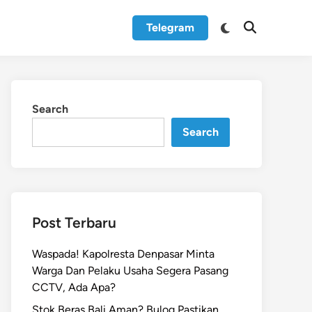
Switch
Telegram
Open
to
Search
dark
mode
Search
Search
Post Terbaru
Waspada! Kapolresta Denpasar Minta
Warga Dan Pelaku Usaha Segera Pasang
CCTV, Ada Apa?
Stok Beras Bali Aman? Bulog Pastikan