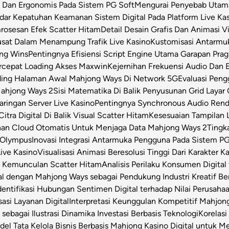
s Dan Ergonomis Pada Sistem PG Soft
Mengurai Penyebab Utama 
dar Kepatuhan Keamanan Sistem Digital Pada Platform Live Ka
osesan Efek Scatter Hitam
Detail Desain Grafis Dan Animasi V
usat Dalam Menampung Trafik Live Kasino
Kustomisasi Antarmu
ong Wins
Pentingnya Efisiensi Script Engine Utama Garapan Prag
rcepat Loading Akses Maxwin
Kejernihan Frekuensi Audio Dan 
ding Halaman Awal Mahjong Ways Di Network 5G
Evaluasi Pen
Mahjong Ways 2
Sisi Matematika Di Balik Penyusunan Grid Layar
ringan Server Live Kasino
Pentingnya Synchronous Audio Rende
itra Digital Di Balik Visual Scatter Hitam
Kesesuaian Tampilan L
an Cloud Otomatis Untuk Menjaga Data Mahjong Ways 2
Tingk
 Olympus
Inovasi Integrasi Antarmuka Pengguna Pada Sistem PG
Live Kasino
Visualisasi Animasi Beresolusi Tinggi Dari Karakter 
t Kemunculan Scatter Hitam
Analisis Perilaku Konsumen Digita
ital dengan Mahjong Ways sebagai Pendukung Industri Kreatif Be
dentifikasi Hubungan Sentimen Digital terhadap Nilai Perusahaa
asi Layanan Digital
Interpretasi Keunggulan Kompetitif Mahjon
sebagai Ilustrasi Dinamika Investasi Berbasis Teknologi
Korelas
el Tata Kelola Bisnis Berbasis Mahjong Kasino Digital untuk Me