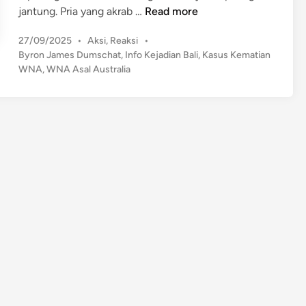
J
jantung​. Pria yang akrab …
Read more
e
P
27/09/2025
•
Aksi
,
Reaksi
•
n
o
Byron James Dumschat
,
Info Kejadian Bali
,
Kasus Kematian
a
s
WNA
,
WNA Asal Australia
z
t
a
e
h
d
W
i
n
N
A
A
s
a
l
A
u
s
t
r