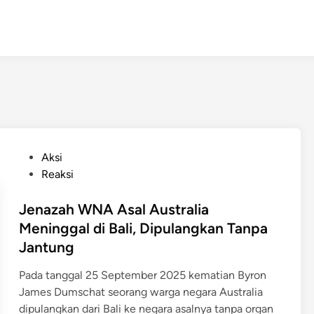
P
Aksi
o
Reaksi
s
t
Jenazah WNA Asal Australia
e
Meninggal di Bali, Dipulangkan Tanpa
d
Jantung
i
n
​​Pada tanggal 25 September 2025 kematian Byron
James Dumschat seorang warga negara Australia
dipulangkan dari Bali ke negara asalnya tanpa organ