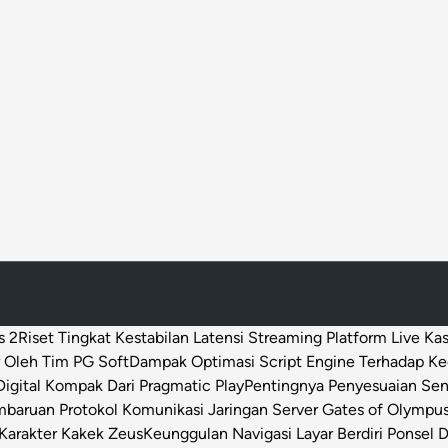
a
n
t
u
n
g
s 2
Riset Tingkat Kestabilan Latensi Streaming Platform Live Ka
 Oleh Tim PG Soft
Dampak Optimasi Script Engine Terhadap K
igital Kompak Dari Pragmatic Play
Pentingnya Penyesuaian Sen
baruan Protokol Komunikasi Jaringan Server Gates of Olympu
Karakter Kakek Zeus
Keunggulan Navigasi Layar Berdiri Ponsel