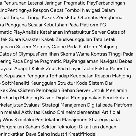
Penurunan Latensi Jaringan Pragmatic Play
Perbandingan
sino
Pentingnya Respon Cepat Tombol Navigasi Dalam
isual Tingkat Tinggi Kakek Zeus
Fitur Otomatis Penghemat
ka Pengguna Sesuai Kebutuhan Pada Platform PG
matic Play
Analisis Ketahanan Infrastruktur Server Gates of
Efek Suara Karakter Kakek Zeus
Keunggulan Tata Letak
ggunaan Sistem Memory Cache Pada Platform Mahjong
 Gates of Olympus
Pemilihan Skema Warna Kontras Tinggi Pada
ring Pada Engine Pragmatic Play
Pengalaman Navigasi Bebas
ayout Adaptif Kakek Zeus Pada Layar Tablet
Faktor Penentu
at Kepuasan Pengguna Terhadap Kecepatan Respon Mahjong
 Soft
Meneliti Keunggulan Struktur Kode Sistem Dari
Kakek Zeus
Sistem Pembagian Beban Server Untuk Menjamin
l terhadap Mahjong Kasino Digital Menggunakan Pendekatan
rkelanjutan
Evaluasi Strategi Manajemen Digital pada Platform
n melalui Aktivitas Kasino Online
Implementasi Artificial
g Wins 3 melalui Pendekatan Manajemen Strategis pada
i Pergerakan Saham Sektor Teknologi Dikaitkan dengan
ningkatkan Daya Saing Industri Kreatif
Model