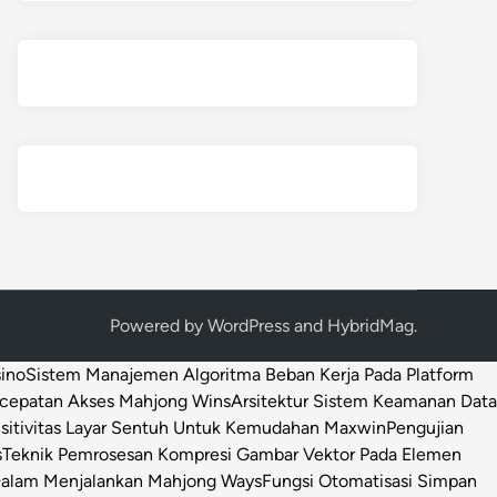
Powered by
WordPress
and
HybridMag
.
sino
Sistem Manajemen Algoritma Beban Kerja Pada Platform
ecepatan Akses Mahjong Wins
Arsitektur Sistem Keamanan Data
sitivitas Layar Sentuh Untuk Kemudahan Maxwin
Pengujian
s
Teknik Pemrosesan Kompresi Gambar Vektor Pada Elemen
 Dalam Menjalankan Mahjong Ways
Fungsi Otomatisasi Simpan