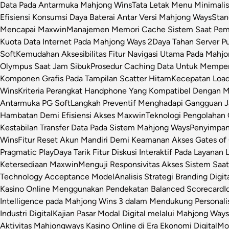
Data Pada Antarmuka Mahjong Wins
Tata Letak Menu Minimali
Efisiensi Konsumsi Daya Baterai Antar Versi Mahjong Ways
Stan
Mencapai Maxwin
Manajemen Memori Cache Sistem Saat Pemr
Kuota Data Internet Pada Mahjong Ways 2
Daya Tahan Server P
Soft
Kemudahan Aksesibilitas Fitur Navigasi Utama Pada Mahj
Olympus Saat Jam Sibuk
Prosedur Caching Data Untuk Mempe
Komponen Grafis Pada Tampilan Scatter Hitam
Kecepatan Loa
Wins
Kriteria Perangkat Handphone Yang Kompatibel Dengan 
Antarmuka PG Soft
Langkah Preventif Menghadapi Gangguan Ja
Hambatan Demi Efisiensi Akses Maxwin
Teknologi Pengolahan C
Kestabilan Transfer Data Pada Sistem Mahjong Ways
Penyimpan
Wins
Fitur Reset Akun Mandiri Demi Keamanan Akses Gates of
Pragmatic Play
Daya Tarik Fitur Diskusi Interaktif Pada Layanan 
Ketersediaan Maxwin
Menguji Responsivitas Akses Sistem Saa
Technology Acceptance Model
Analisis Strategi Branding Dig
Kasino Online Menggunakan Pendekatan Balanced Scorecard
I
Intelligence pada Mahjong Wins 3 dalam Mendukung Personalis
Industri Digital
Kajian Pasar Modal Digital melalui Mahjong Ways 
Aktivitas Mahjongways Kasino Online di Era Ekonomi Digital
Mod