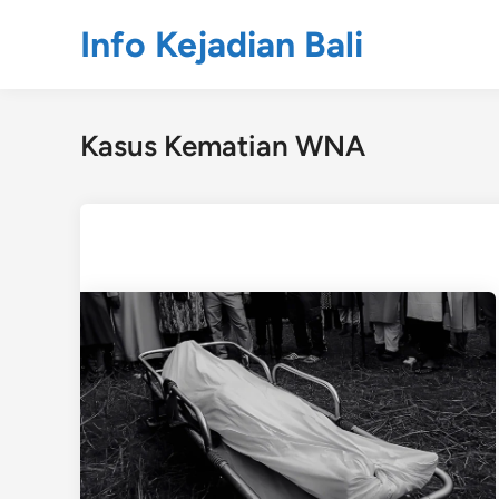
Skip
Info Kejadian Bali
to
content
Kasus Kematian WNA