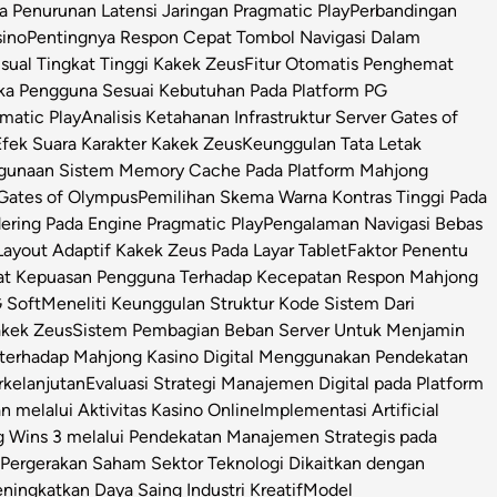
Penurunan Latensi Jaringan Pragmatic Play
Perbandingan
sino
Pentingnya Respon Cepat Tombol Navigasi Dalam
isual Tingkat Tinggi Kakek Zeus
Fitur Otomatis Penghemat
ka Pengguna Sesuai Kebutuhan Pada Platform PG
matic Play
Analisis Ketahanan Infrastruktur Server Gates of
Efek Suara Karakter Kakek Zeus
Keunggulan Tata Letak
ggunaan Sistem Memory Cache Pada Platform Mahjong
 Gates of Olympus
Pemilihan Skema Warna Kontras Tinggi Pada
ring Pada Engine Pragmatic Play
Pengalaman Navigasi Bebas
ayout Adaptif Kakek Zeus Pada Layar Tablet
Faktor Penentu
at Kepuasan Pengguna Terhadap Kecepatan Respon Mahjong
 Soft
Meneliti Keunggulan Struktur Kode Sistem Dari
Kakek Zeus
Sistem Pembagian Beban Server Untuk Menjamin
l terhadap Mahjong Kasino Digital Menggunakan Pendekatan
rkelanjutan
Evaluasi Strategi Manajemen Digital pada Platform
n melalui Aktivitas Kasino Online
Implementasi Artificial
g Wins 3 melalui Pendekatan Manajemen Strategis pada
i Pergerakan Saham Sektor Teknologi Dikaitkan dengan
ningkatkan Daya Saing Industri Kreatif
Model