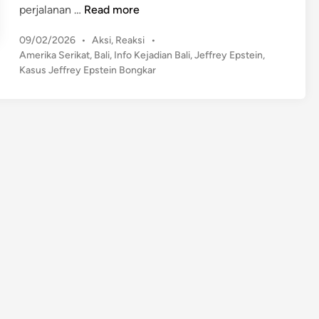
H
perjalanan …
Read more
e
P
09/02/2026
•
Aksi
,
Reaksi
•
b
o
Amerika Serikat
,
Bali
,
Info Kejadian Bali
,
Jeffrey Epstein
,
o
s
Kasus Jeffrey Epstein Bongkar
h
t
R
e
i
d
l
i
n
i
s
T
e
r
b
a
r
u
K
a