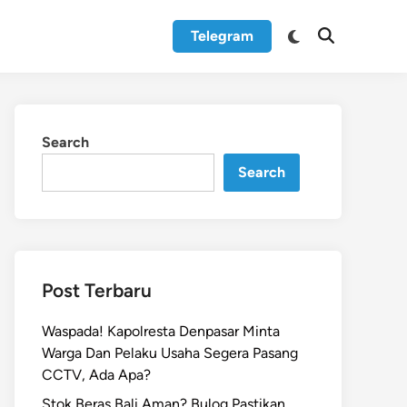
Switch
Telegram
Open
to
Search
dark
mode
Search
Search
Post Terbaru
Waspada! Kapolresta Denpasar Minta
Warga Dan Pelaku Usaha Segera Pasang
CCTV, Ada Apa?
Stok Beras Bali Aman? Bulog Pastikan