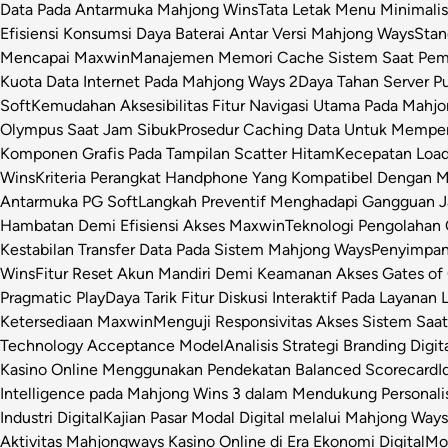
Data Pada Antarmuka Mahjong Wins
Tata Letak Menu Minimali
Efisiensi Konsumsi Daya Baterai Antar Versi Mahjong Ways
Stan
Mencapai Maxwin
Manajemen Memori Cache Sistem Saat Pemr
Kuota Data Internet Pada Mahjong Ways 2
Daya Tahan Server P
Soft
Kemudahan Aksesibilitas Fitur Navigasi Utama Pada Mahj
Olympus Saat Jam Sibuk
Prosedur Caching Data Untuk Mempe
Komponen Grafis Pada Tampilan Scatter Hitam
Kecepatan Loa
Wins
Kriteria Perangkat Handphone Yang Kompatibel Dengan 
Antarmuka PG Soft
Langkah Preventif Menghadapi Gangguan Ja
Hambatan Demi Efisiensi Akses Maxwin
Teknologi Pengolahan C
Kestabilan Transfer Data Pada Sistem Mahjong Ways
Penyimpan
Wins
Fitur Reset Akun Mandiri Demi Keamanan Akses Gates of
Pragmatic Play
Daya Tarik Fitur Diskusi Interaktif Pada Layanan 
Ketersediaan Maxwin
Menguji Responsivitas Akses Sistem Saa
Technology Acceptance Model
Analisis Strategi Branding Dig
Kasino Online Menggunakan Pendekatan Balanced Scorecard
I
Intelligence pada Mahjong Wins 3 dalam Mendukung Personalis
Industri Digital
Kajian Pasar Modal Digital melalui Mahjong Ways 
Aktivitas Mahjongways Kasino Online di Era Ekonomi Digital
Mod