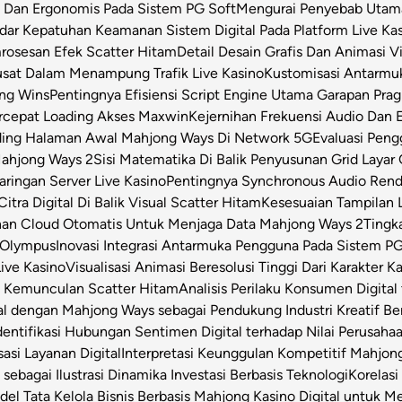
s Dan Ergonomis Pada Sistem PG Soft
Mengurai Penyebab Utama 
dar Kepatuhan Keamanan Sistem Digital Pada Platform Live Ka
osesan Efek Scatter Hitam
Detail Desain Grafis Dan Animasi V
usat Dalam Menampung Trafik Live Kasino
Kustomisasi Antarmu
ong Wins
Pentingnya Efisiensi Script Engine Utama Garapan Prag
rcepat Loading Akses Maxwin
Kejernihan Frekuensi Audio Dan 
ding Halaman Awal Mahjong Ways Di Network 5G
Evaluasi Pen
Mahjong Ways 2
Sisi Matematika Di Balik Penyusunan Grid Layar
ringan Server Live Kasino
Pentingnya Synchronous Audio Rende
itra Digital Di Balik Visual Scatter Hitam
Kesesuaian Tampilan L
an Cloud Otomatis Untuk Menjaga Data Mahjong Ways 2
Tingk
 Olympus
Inovasi Integrasi Antarmuka Pengguna Pada Sistem PG
Live Kasino
Visualisasi Animasi Beresolusi Tinggi Dari Karakter 
t Kemunculan Scatter Hitam
Analisis Perilaku Konsumen Digita
ital dengan Mahjong Ways sebagai Pendukung Industri Kreatif Be
dentifikasi Hubungan Sentimen Digital terhadap Nilai Perusahaa
asi Layanan Digital
Interpretasi Keunggulan Kompetitif Mahjon
sebagai Ilustrasi Dinamika Investasi Berbasis Teknologi
Korelas
el Tata Kelola Bisnis Berbasis Mahjong Kasino Digital untuk Me