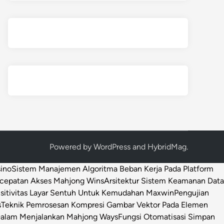
Powered by
WordPress
and
HybridMag
.
sino
Sistem Manajemen Algoritma Beban Kerja Pada Platform
ecepatan Akses Mahjong Wins
Arsitektur Sistem Keamanan Data
sitivitas Layar Sentuh Untuk Kemudahan Maxwin
Pengujian
s
Teknik Pemrosesan Kompresi Gambar Vektor Pada Elemen
 Dalam Menjalankan Mahjong Ways
Fungsi Otomatisasi Simpan