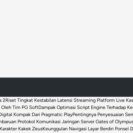
i
B
a
l
i
s 2
Riset Tingkat Kestabilan Latensi Streaming Platform Live Ka
 Oleh Tim PG Soft
Dampak Optimasi Script Engine Terhadap K
igital Kompak Dari Pragmatic Play
Pentingnya Penyesuaian Sen
baruan Protokol Komunikasi Jaringan Server Gates of Olympu
Karakter Kakek Zeus
Keunggulan Navigasi Layar Berdiri Ponsel