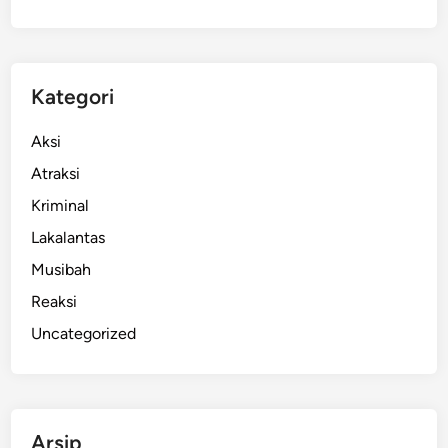
K
a
s
a
Kategori
n
g
Aksi
a
Atraksi
F
Kriminal
e
s
Lakalantas
t
Musibah
2
Reaksi
0
2
Uncategorized
6
,
N
o
Arsip