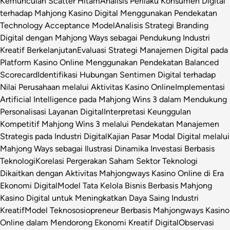
Kemunculan Scatter Hitam
Analisis Perilaku Konsumen Digital
terhadap Mahjong Kasino Digital Menggunakan Pendekatan
Technology Acceptance Model
Analisis Strategi Branding
Digital dengan Mahjong Ways sebagai Pendukung Industri
Kreatif Berkelanjutan
Evaluasi Strategi Manajemen Digital pada
Platform Kasino Online Menggunakan Pendekatan Balanced
Scorecard
Identifikasi Hubungan Sentimen Digital terhadap
Nilai Perusahaan melalui Aktivitas Kasino Online
Implementasi
Artificial Intelligence pada Mahjong Wins 3 dalam Mendukung
Personalisasi Layanan Digital
Interpretasi Keunggulan
Kompetitif Mahjong Wins 3 melalui Pendekatan Manajemen
Strategis pada Industri Digital
Kajian Pasar Modal Digital melalui
Mahjong Ways sebagai Ilustrasi Dinamika Investasi Berbasis
Teknologi
Korelasi Pergerakan Saham Sektor Teknologi
Dikaitkan dengan Aktivitas Mahjongways Kasino Online di Era
Ekonomi Digital
Model Tata Kelola Bisnis Berbasis Mahjong
Kasino Digital untuk Meningkatkan Daya Saing Industri
Kreatif
Model Teknososiopreneur Berbasis Mahjongways Kasino
Online dalam Mendorong Ekonomi Kreatif Digital
Observasi