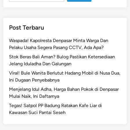
a
y
a
a
Post Terbaru
n
H
Waspada! Kapolresta Denpasar Minta Warga Dan
U
Pelaku Usaha Segera Pasang CCTV, Ada Apa?
T
Stok Beras Bali Aman? Bulog Pastikan Ketersediaan
B
Jelang Iduladha Dan Galungan
h
a
Viral! Bule Wanita Berlutut Hadang Mobil di Nusa Dua,
y
Ini Dugaan Penyebabnya
a
Menjelang Idul Adha, Harga Bahan Pokok di Denpasar
n
Mulai Naik, Ini Daftarnya
g
Tegas! Satpol PP Badung Ratakan Kafe Liar di
k
Kawasan Suci Pantai Seseh
a
r
a