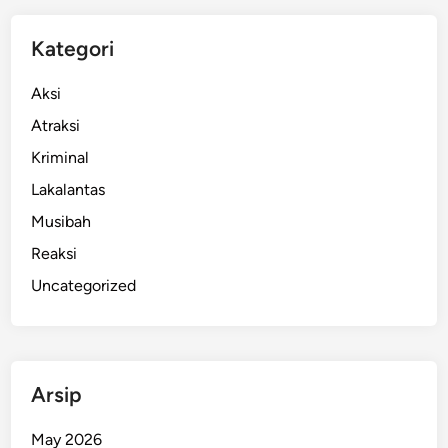
k
e
Kategori
-
7
Aksi
9
Atraksi
,
Kriminal
T
i
Lakalantas
g
Musibah
a
Reaksi
K
a
Uncategorized
p
o
l
r
Arsip
e
s
May 2026