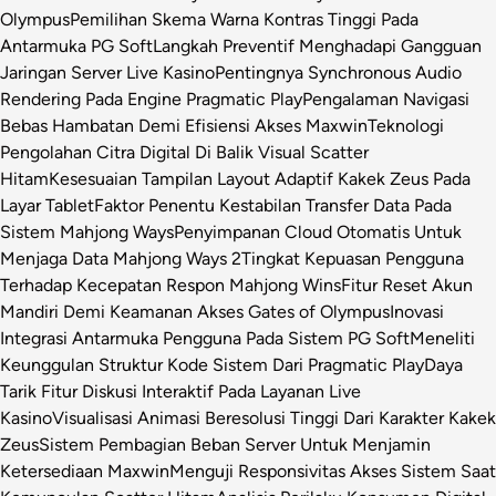
Olympus
Pemilihan Skema Warna Kontras Tinggi Pada
Antarmuka PG Soft
Langkah Preventif Menghadapi Gangguan
Jaringan Server Live Kasino
Pentingnya Synchronous Audio
Rendering Pada Engine Pragmatic Play
Pengalaman Navigasi
Bebas Hambatan Demi Efisiensi Akses Maxwin
Teknologi
Pengolahan Citra Digital Di Balik Visual Scatter
Hitam
Kesesuaian Tampilan Layout Adaptif Kakek Zeus Pada
Layar Tablet
Faktor Penentu Kestabilan Transfer Data Pada
Sistem Mahjong Ways
Penyimpanan Cloud Otomatis Untuk
Menjaga Data Mahjong Ways 2
Tingkat Kepuasan Pengguna
Terhadap Kecepatan Respon Mahjong Wins
Fitur Reset Akun
Mandiri Demi Keamanan Akses Gates of Olympus
Inovasi
Integrasi Antarmuka Pengguna Pada Sistem PG Soft
Meneliti
Keunggulan Struktur Kode Sistem Dari Pragmatic Play
Daya
Tarik Fitur Diskusi Interaktif Pada Layanan Live
Kasino
Visualisasi Animasi Beresolusi Tinggi Dari Karakter Kakek
Zeus
Sistem Pembagian Beban Server Untuk Menjamin
Ketersediaan Maxwin
Menguji Responsivitas Akses Sistem Saat