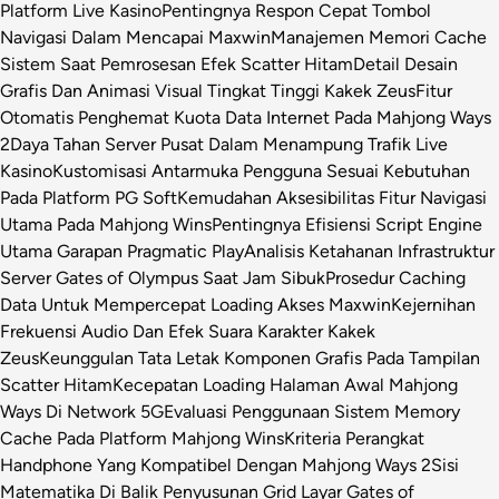
Platform Live Kasino
Pentingnya Respon Cepat Tombol
Navigasi Dalam Mencapai Maxwin
Manajemen Memori Cache
Sistem Saat Pemrosesan Efek Scatter Hitam
Detail Desain
Grafis Dan Animasi Visual Tingkat Tinggi Kakek Zeus
Fitur
Otomatis Penghemat Kuota Data Internet Pada Mahjong Ways
2
Daya Tahan Server Pusat Dalam Menampung Trafik Live
Kasino
Kustomisasi Antarmuka Pengguna Sesuai Kebutuhan
Pada Platform PG Soft
Kemudahan Aksesibilitas Fitur Navigasi
Utama Pada Mahjong Wins
Pentingnya Efisiensi Script Engine
Utama Garapan Pragmatic Play
Analisis Ketahanan Infrastruktur
Server Gates of Olympus Saat Jam Sibuk
Prosedur Caching
Data Untuk Mempercepat Loading Akses Maxwin
Kejernihan
Frekuensi Audio Dan Efek Suara Karakter Kakek
Zeus
Keunggulan Tata Letak Komponen Grafis Pada Tampilan
Scatter Hitam
Kecepatan Loading Halaman Awal Mahjong
Ways Di Network 5G
Evaluasi Penggunaan Sistem Memory
Cache Pada Platform Mahjong Wins
Kriteria Perangkat
Handphone Yang Kompatibel Dengan Mahjong Ways 2
Sisi
Matematika Di Balik Penyusunan Grid Layar Gates of