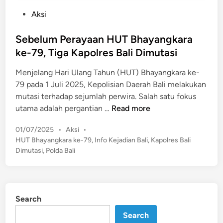
P
Aksi
o
s
Sebelum Perayaan HUT Bhayangkara
t
ke-79, Tiga Kapolres Bali Dimutasi
e
Menjelang Hari Ulang Tahun (HUT) Bhayangkara ke-
d
79 pada 1 Juli 2025, Kepolisian Daerah Bali melakukan
i
mutasi terhadap sejumlah perwira. Salah satu fokus
n
S
utama adalah pergantian …
Read more
e
P
01/07/2025
•
Aksi
•
b
o
HUT Bhayangkara ke-79
,
Info Kejadian Bali
,
Kapolres Bali
e
s
Dimutasi
,
Polda Bali
l
t
u
e
m
d
P
i
Search
n
e
r
Search