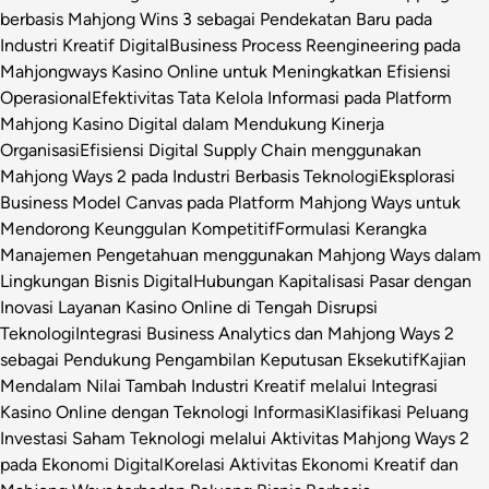
berbasis Mahjong Wins 3 sebagai Pendekatan Baru pada
Industri Kreatif Digital
Business Process Reengineering pada
Mahjongways Kasino Online untuk Meningkatkan Efisiensi
Operasional
Efektivitas Tata Kelola Informasi pada Platform
Mahjong Kasino Digital dalam Mendukung Kinerja
Organisasi
Efisiensi Digital Supply Chain menggunakan
Mahjong Ways 2 pada Industri Berbasis Teknologi
Eksplorasi
Business Model Canvas pada Platform Mahjong Ways untuk
Mendorong Keunggulan Kompetitif
Formulasi Kerangka
Manajemen Pengetahuan menggunakan Mahjong Ways dalam
Lingkungan Bisnis Digital
Hubungan Kapitalisasi Pasar dengan
Inovasi Layanan Kasino Online di Tengah Disrupsi
Teknologi
Integrasi Business Analytics dan Mahjong Ways 2
sebagai Pendukung Pengambilan Keputusan Eksekutif
Kajian
Mendalam Nilai Tambah Industri Kreatif melalui Integrasi
Kasino Online dengan Teknologi Informasi
Klasifikasi Peluang
Investasi Saham Teknologi melalui Aktivitas Mahjong Ways 2
pada Ekonomi Digital
Korelasi Aktivitas Ekonomi Kreatif dan