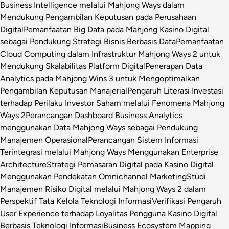
Business Intelligence melalui Mahjong Ways dalam
Mendukung Pengambilan Keputusan pada Perusahaan
Digital
Pemanfaatan Big Data pada Mahjong Kasino Digital
sebagai Pendukung Strategi Bisnis Berbasis Data
Pemanfaatan
Cloud Computing dalam Infrastruktur Mahjong Ways 2 untuk
Mendukung Skalabilitas Platform Digital
Penerapan Data
Analytics pada Mahjong Wins 3 untuk Mengoptimalkan
Pengambilan Keputusan Manajerial
Pengaruh Literasi Investasi
terhadap Perilaku Investor Saham melalui Fenomena Mahjong
Ways 2
Perancangan Dashboard Business Analytics
menggunakan Data Mahjong Ways sebagai Pendukung
Manajemen Operasional
Perancangan Sistem Informasi
Terintegrasi melalui Mahjong Ways Menggunakan Enterprise
Architecture
Strategi Pemasaran Digital pada Kasino Digital
Menggunakan Pendekatan Omnichannel Marketing
Studi
Manajemen Risiko Digital melalui Mahjong Ways 2 dalam
Perspektif Tata Kelola Teknologi Informasi
Verifikasi Pengaruh
User Experience terhadap Loyalitas Pengguna Kasino Digital
Berbasis Teknologi Informasi
Business Ecosystem Mapping