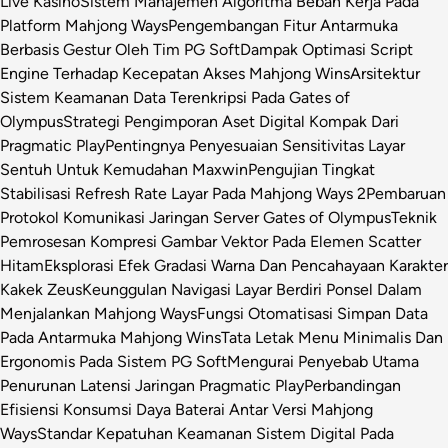
Live Kasino
Sistem Manajemen Algoritma Beban Kerja Pada
Platform Mahjong Ways
Pengembangan Fitur Antarmuka
Berbasis Gestur Oleh Tim PG Soft
Dampak Optimasi Script
Engine Terhadap Kecepatan Akses Mahjong Wins
Arsitektur
Sistem Keamanan Data Terenkripsi Pada Gates of
Olympus
Strategi Pengimporan Aset Digital Kompak Dari
Pragmatic Play
Pentingnya Penyesuaian Sensitivitas Layar
Sentuh Untuk Kemudahan Maxwin
Pengujian Tingkat
Stabilisasi Refresh Rate Layar Pada Mahjong Ways 2
Pembaruan
Protokol Komunikasi Jaringan Server Gates of Olympus
Teknik
Pemrosesan Kompresi Gambar Vektor Pada Elemen Scatter
Hitam
Eksplorasi Efek Gradasi Warna Dan Pencahayaan Karakter
Kakek Zeus
Keunggulan Navigasi Layar Berdiri Ponsel Dalam
Menjalankan Mahjong Ways
Fungsi Otomatisasi Simpan Data
Pada Antarmuka Mahjong Wins
Tata Letak Menu Minimalis Dan
Ergonomis Pada Sistem PG Soft
Mengurai Penyebab Utama
Penurunan Latensi Jaringan Pragmatic Play
Perbandingan
Efisiensi Konsumsi Daya Baterai Antar Versi Mahjong
Ways
Standar Kepatuhan Keamanan Sistem Digital Pada