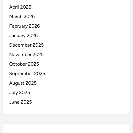
B
April 2026
a
l
March 2026
i
February 2026
D
January 2026
i
m
December 2025
u
November 2025
t
October 2025
a
s
September 2025
i
August 2025
July 2025
June 2025