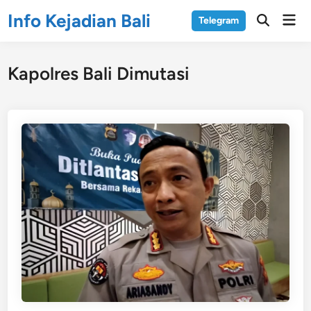
Skip
Info Kejadian Bali
Mai
Telegram
to
Open
Men
Search
content
Kapolres Bali Dimutasi