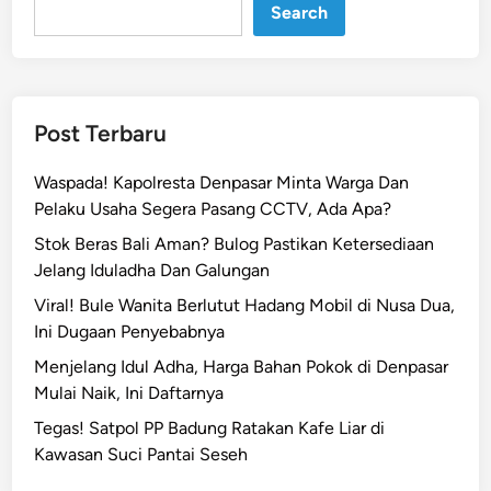
p
Search
M
a
k
n
Post Terbaru
a
K
Waspada! Kapolresta Denpasar Minta Warga Dan
a
Pelaku Usaha Segera Pasang CCTV, Ada Apa?
l
Stok Beras Bali Aman? Bulog Pastikan Ketersediaan
e
Jelang Iduladha Dan Galungan
n
d
Viral! Bule Wanita Berlutut Hadang Mobil di Nusa Dua,
e
Ini Dugaan Penyebabnya
r
Menjelang Idul Adha, Harga Bahan Pokok di Denpasar
B
Mulai Naik, Ini Daftarnya
a
Tegas! Satpol PP Badung Ratakan Kafe Liar di
l
Kawasan Suci Pantai Seseh
i
6