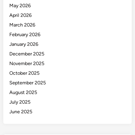
B
May 2026
a
April 2026
i
k
March 2026
U
February 2026
n
January 2026
t
u
December 2025
k
November 2025
B
October 2025
e
r
September 2025
b
August 2025
e
July 2025
l
a
June 2025
n
j
a