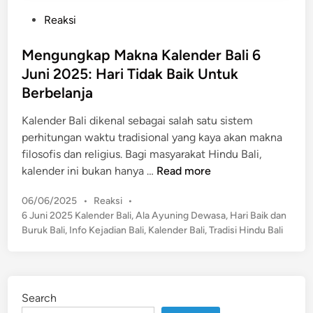
P
Reaksi
o
s
Mengungkap Makna Kalender Bali 6
t
Juni 2025: Hari Tidak Baik Untuk
e
Berbelanja
d
i
Kalender Bali dikenal sebagai salah satu sistem
n
perhitungan waktu tradisional yang kaya akan makna
filosofis dan religius. Bagi masyarakat Hindu Bali,
M
kalender ini bukan hanya …
Read more
e
P
06/06/2025
•
Reaksi
•
n
o
6 Juni 2025 Kalender Bali
,
Ala Ayuning Dewasa
,
Hari Baik dan
g
s
Buruk Bali
,
Info Kejadian Bali
,
Kalender Bali
,
Tradisi Hindu Bali
u
t
n
e
g
d
k
i
Search
n
a