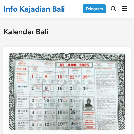
Skip
Info Kejadian Bali
Mai
Telegram
to
Open
Men
Search
content
Kalender Bali