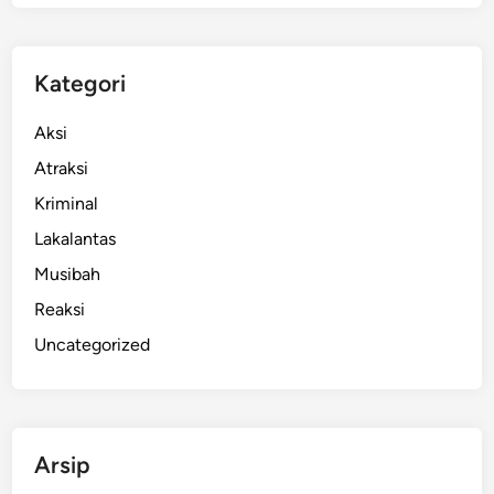
J
u
n
Kategori
i
2
Aksi
0
Atraksi
2
Kriminal
5
:
Lakalantas
H
Musibah
a
Reaksi
r
i
Uncategorized
T
i
d
a
Arsip
k