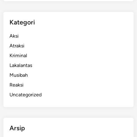
i
m
P
Kategori
e
n
Aksi
g
Atraksi
a
Kriminal
m
a
Lakalantas
n
Musibah
W
Reaksi
i
s
Uncategorized
a
t
a
w
Arsip
a