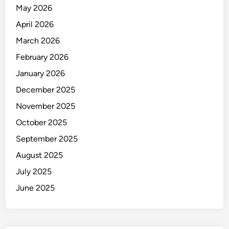
n
May 2026
April 2026
March 2026
February 2026
January 2026
December 2025
November 2025
October 2025
September 2025
August 2025
July 2025
June 2025