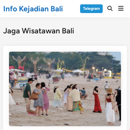
Skip
Info Kejadian Bali
Mai
Telegram
to
Open
Men
Search
content
Jaga Wisatawan Bali