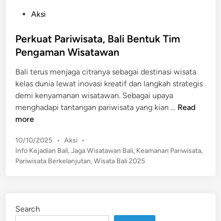
P
Aksi
o
s
Perkuat Pariwisata, Bali Bentuk Tim
t
Pengaman Wisatawan
e
Bali terus menjaga citranya sebagai destinasi wisata
d
kelas dunia lewat inovasi kreatif dan langkah strategis
i
demi kenyamanan wisatawan. Sebagai upaya
n
P
menghadapi tantangan pariwisata yang kian …
Read
e
more
r
P
10/10/2025
•
Aksi
•
k
o
Info Kejadian Bali
,
Jaga Wisatawan Bali
,
Keamanan Pariwisata
,
u
s
Pariwisata Berkelanjutan
,
Wisata Bali 2025
a
t
t
e
P
d
a
i
Search
n
r